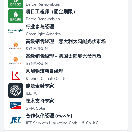
Berde Renewables
力方面取得了重大进展，包括于2025年1月14日发布其
项目工程师（固定期限）
首个能源转型预测，预测了负荷增长和可再生能源创新
Berde Renewables
的关键趋势。该公司于2024年12月4日宣布扩展到英国
行业参与经理
和荷兰，与Vision Ridge Partners合作提供电池存储的
战略指导（来源：
zoominfo.com
）。此外，该公司经历
Greenlight America
了私募股权融资轮，获得了不到500万美元的知名投资
高级销售经理 – 意大利太阳能光伏市场
者资金，同时保持专注于有机增长，没有近期的收购或
SYNAPSUN
合并。
高级销售经理 – 德国太阳能光伏市场
SYNAPSUN
在这里工作
风能物流项目经理
Kuehne Climate Center
Ascend Analytics提供一系列主要集中在软件工程、数
据分析和能源建模的职位，招聘信息主要集中在科罗拉
能源金融专家
多州博尔德。该公司强调现场工作模式，促进专注于产
IEEFA
品开发和市场情报的团队之间的协作。拥有超过170名
技术支持专家
员工的文化以员工持有的结构为特征，促进直接参与能
SMA Solar
源分析和创新（来源：
builtincolorado.com
）。员工受
合作伙伴经理 (m/w/d)
益于专业发展机会，包括定制培训课程、会议和在线课
JET Services Marketing GmbH & Co. KG
程订阅，反映了公司对持续学习和成长的承诺。