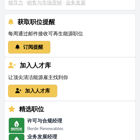
领导力
·
销售与市场营销
·
业务发展
的客户群体，包括公用事业公司、商人运营商、企业、
电力零售商、投资者、银行和开发商，利用多种模型进
获取职位提醒
行预测性电力和基于风险的优化，以保持市场竞争优
势。
每周通过邮件接收可再生能源职位
项目与业绩
订阅提醒
Ascend Analytics通过其软件在关键能源运营中的部署
建立了强大的业绩记录，支持超过500亿美元的项目融
加入人才库
资评估。虽然具体项目名称和容量未公开详细说明，但
该公司的专业知识在各种监管案件中得到了认可，包括
让顶尖清洁能源雇主找到你
加里·多里斯博士在安然诉讼中作为美林证券的首席证人
加入人才库
作证（来源：
ascendanalytics.com
）。该公司目前正在
将其市场情报能力扩展到英国和荷兰，专注于与Vision
Ridge Partners合作的电池存储机会，展示其在能源解
精选职位
决方案领域国际增长和创新的承诺。
许可与合规经理
近期发展
Berde Renewables
业务发展经理
在过去两年中，Ascend Analytics在增强其市场情报能