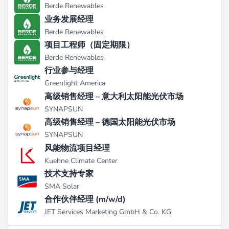
Berde Renewables
派、基于证据的方法，挑战有关能源解决方案的错误信
业务发展经理
息（来源：
ieefa.org
）。IEEFA的独特优势在于其跨投资
Berde Renewables
决策、公用事业规划、银行业、经济政策、公共关系及
项目工程师（固定期限）
活动策划的专业融合，由遍布亚洲、澳大利亚、欧洲、
Berde Renewables
北美和南亚的国际团队共同完成（来源：
ieefa.org
）。
行业参与经理
项目与业绩
Greenlight America
高级销售经理 – 意大利太阳能光伏市场
自2015年以来，IEEFA通过对印度电力分配效率、可再
SYNAPSUN
生能源投资竞争力及化石燃料不可行性的详细财务评
高级销售经理 – 德国太阳能光伏市场
估，在推动印度可再生能源转型方面发挥了重要作用。
SYNAPSUN
他们的研究支持了印度的电气化努力以及智能电网和替
风能物流项目经理
代电源基础设施的发展（来源：
macfound.org
）。在全
球范围内，IEEFA的分析为投资者评估能源风险与收益提
Kuehne Climate Center
供了依据，支持了公民在能源问题上的倡导，并促成了
技术支持专家
公共和私营部门资本投资规则的变革。值得注意的是，
SMA Solar
他们制作了关于全球公用事业从煤炭向可再生能源转型
合作伙伴经理 (m/w/d)
的案例研究，展示了其对全球能源政策和投资决策的影
JET Services Marketing GmbH & Co. KG
响力（来源：
ieefa.org
）。他们的工作得到了包括麦克