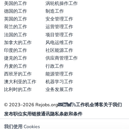
利慈善、环境与绿色领域，以及媒体和新闻行业。职位
美国的工作
涡轮机操作工作
涵盖需要丰富经验和强大分析能力的金融分析师，以及
德国的工作
制造工作
驻克利夫兰总部负责财务运营、薪资和审计的会计主管
英国的工作
安全管理工作
（来源：
ieefa.org
）。该组织倡导协作文化，由克利夫
荷兰的工作
运营管理工作
兰总部的小型员工团队集中管理全球顾问和招聘流程，
法国的工作
项目管理工作
强调自我驱动和远程管理能力（来源：
ieefa.org
）。薪
加拿大的工作
风电运维工作
酬和福利根据经验提供竞争力待遇，部分岗位需出差，
印度的工作
社区能源工作
如前往纽约处理特定行政事务（来源：
ieefa.org
）。
捷克的工作
供应商管理工作
丹麦的工作
行政工作
最后更新于 5月 5, 2026 |
报告问题
西班牙的工作
能源管理工作
澳大利亚的工作
机器学习工作
比利时的工作
业务发展工作
© 2023–2026 Rejobs.org
工作机会
博客
关于我们
发布职位
实用链接
通讯
隐私
条款和条件
我们使用 Cookies