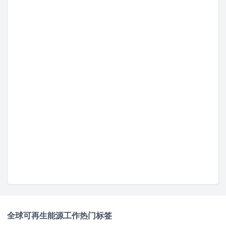
阿瑟基金会等基金会资助的关键合作伙伴支持，并与多
家新闻机构合作，频繁引用其报告（来源：
wikipedia.org
）。
最新动态
近年来，IEEFA扩大了其全球影响力，拥有活跃的研究团
队和人员分布在北美、亚洲、澳大利亚、欧洲和南亚，
增强了其在全球能源经济领域的影响力（来源：
ieefa.org
）。该组织持续获得基金会资助和合同支持，
保持充足的年度预算以推动其研究和倡导工作（来源：
ieefa.org
）。此外，IEEFA近期发布了面向欧洲的金融分
析师职位和媒体关系经理职位招聘信息，体现了其持续
增长及对灵活远程工作安排的承诺（来源：
ieefa.org
）。
工作环境
IEEFA提供多样化的灵活就业机会，包括兼职、混合办
全球可再生能源工作
热门标签
公、100%远程及自由职业岗位，主要涉及传播、非营