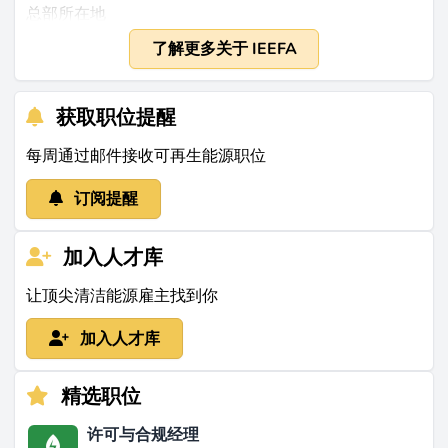
总部所在地
美国俄亥俄州克利夫兰
了解更多关于 IEEFA
成立时间
2012年
获取职位提醒
规模
全球约有50名员工，截至2020年年预算为500万美元
每周通过邮件接收可再生能源职位
（来源：
ieefa.org
）
订阅提醒
他们的工作内容
IEEFA是一家专注于能源市场及全球从化石燃料向可再生
加入人才库
能源转型的金融与经济研究的非营利智库。其工作包括
让顶尖清洁能源雇主找到你
发布基于市场的报告，深入分析化石燃料投资的弱点，
同时突出可再生能源领域的机遇（来源：
ieefa.org
）。
加入人才库
该组织提供及时的财务分析，收集有关可再生能源转型
的数据，如印度的电力分配效率和智能电网现代化，并
精选职位
为倡导者提供战略支持和金融素养培训（来源：
macfound.org
）。其目标受众涵盖投资者、政府、公用
许可与合规经理
事业、企业、社区及公民团体，所有服务均通过非党