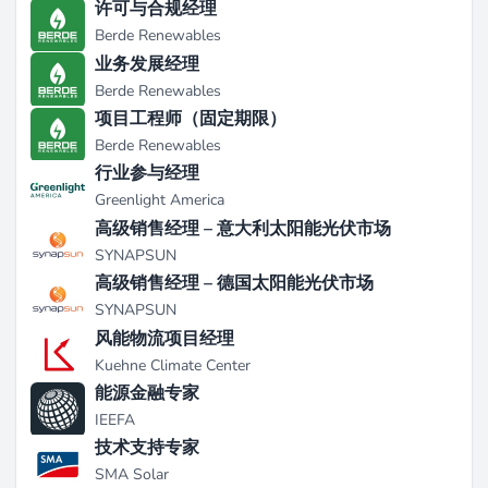
许可与合规经理
务于政府、电力公用事业和世界银行、欧洲委员会等大
Berde Renewables
型多边机构（来源：
idealist.org
）。
业务发展经理
Berde Renewables
项目与成就
项目工程师（固定期限）
TTA的亮点项目包括位于佛得角圣安唐的Monte Trigo光
Berde Renewables
伏混合微电网，该项目于2012年左右启动，为60个家
行业参与经理
庭提供能源，采用每日能源分配方案（来源：
Greenlight America
circutor.com
）。公司在加纳、乍得、佛得角、厄瓜多
高级销售经理 – 意大利太阳能光伏市场
尔、巴勒斯坦和摩洛哥执行了EPC迷你电网，过去十年
SYNAPSUN
在全球完成了超过150个项目，包括在瓦努阿图的
高级销售经理 – 德国太阳能光伏市场
BRANTV和RESSET太阳能系统（来源：
aler-
SYNAPSUN
energia.org
）。当前项目包括对乍得迷你电网的技术和
风能物流项目经理
社会支持、在佛得角的公私合营环境协助，以及对马达
加斯加健康能源市场的评估（来源：
Kuehne Climate Center
energytransitionpartnership.org
）。
能源金融专家
IEEFA
近期发展
技术支持专家
SMA Solar
在过去两年中，TTA于2024年6月28日获得世界银行/国