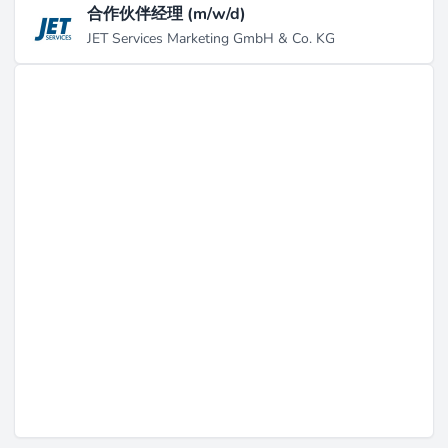
合作伙伴经理 (m/w/d)
际金融公司合同，为乍得的迷你电网提供技术和社会支
JET Services Marketing GmbH & Co. KG
持，合同金额为332,785（来源：
worldbank.org
）。在
2023年，TTA与ETP合作，帮助印度尼西亚的
BAPPENAS推动太阳能投资，完成了JAMALI控制中心
的工程设计（来源：
energytransitionpartnership.org
）。此外，TTA在
SEforALL框架下领导了马达加斯加健康能源市场的评
估，并通过全球能源联盟为海地提供了去中心化解决方
案，确保了额外融资（来源：
ttaenergy.com
）。
在这里工作
TTA拥有约70名专业人员的多学科团队，涵盖工程、咨
询、项目管理和培训，负责技术设计、可行性研究和
EPC执行（来源：
rocketreach.co
）。招聘主要在其位于
巴塞罗那的总部进行，同时在肯尼亚和瓦努阿图的区域
单位也有潜在机会，专注于非洲、亚洲和拉丁美洲的国
际项目（来源：
aler-energia.org
）。公司的文化强调灵
活性、扎实的技术能力和跨学科团队合作，这在客户的