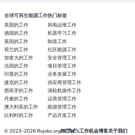
反馈中得到了体现，他们称赞TTA的专业性和经验（来
源：
agrofossilfree.eu
）。
全球可再生能源工作
热门标签
美国的工作
风电运维工作
最后更新于 2月 23, 2026 |
报告问题
德国的工作
机器学习工作
英国的工作
制造工作
荷兰的工作
社区能源工作
加拿大的工作
安全管理工作
法国的工作
项目管理工作
印度的工作
业务发展工作
捷克的工作
供应商管理工作
西班牙的工作
涡轮机操作工作
丹麦的工作
运营管理工作
澳大利亚的工作
能源管理工作
比利时的工作
产品开发工作
© 2023–2026 Rejobs.org
工作机会
博客
关于我们