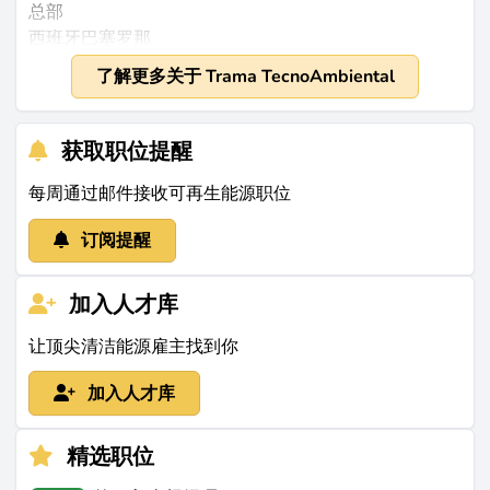
总部
西班牙巴塞罗那
成立
了解更多关于 Trama TecnoAmbiental
1986年
规模
获取职位提醒
约70名员工（来源：
rocketreach.co
）。2023年及以后
的收入数据未公开。
每周通过邮件接收可再生能源职位
业务范围
订阅提醒
Trama TecnoAmbiental专注于分布式可再生能源的生
成，主要涉及太阳能光伏微电网、风能整合、电池储存
加入人才库
和离网电气化系统。公司开发了自主技术，如“电力分配
让顶尖清洁能源雇主找到你
器”，可在单个和集体设施中管理和调节能源（来源：
agrofossilfree.eu
）。他们提供全面的服务，包括项目识
加入人才库
别、可行性研究、详细工程设计、施工监督和维护，以
及在环境、监管和社会方面的跨领域支持（来源：
精选职位
ttaenergy.com
）。其目标市场涵盖拉丁美洲、非洲、地
中海地区、大洋洲、欧洲和亚洲的农村和偏远地区，服