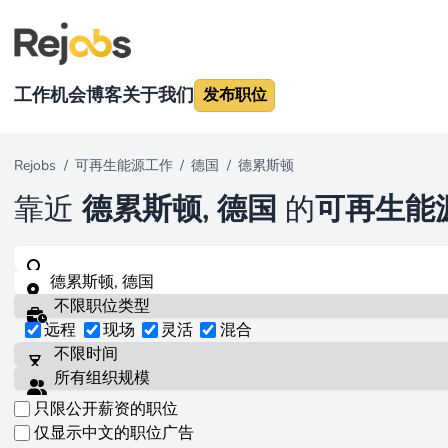
工作机会
博客
关于我们
发布职位
Rejobs
/
可再生能源工作
/
德国
/
德累斯顿
靠近
德累斯顿, 德国
的
可再生能
远程
现场
灵活
混合
只限公开薪资的职位
仅显示中文的职位广告