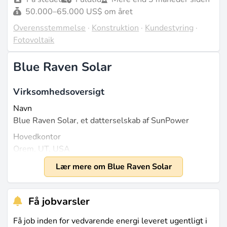
50.000–65.000 US$ om året
Overensstemmelse
·
Konstruktion
·
Kundestyring
·
Fotovoltaik
Blue Raven Solar
Virksomhedsoversigt
Navn
Blue Raven Solar, et datterselskab af SunPower
Hovedkontor
Orem, UT, USA
Grundlagt
Lær mere om Blue Raven Solar
2014
Størrelse
Få jobvarsler
Ca. 1.400 ansatte (kilde:
linkedin.com
).
Få job inden for vedvarende energi leveret ugentligt i