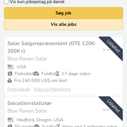
Vis kun jobopslag på dansk
Søg job
Vis alle jobs
Udløbet
Solar Salgsrepræsentant (OTE 120K-
200K+)
Blue Raven Solar
USA
Fleksibel
Fuldtid
17 dage siden
Fra 240.000 US$ om året
Fotovoltaik
·
Salg og Marketing
Udløbet
Solcelleinstallatør
Blue Raven Solar
Medford, Oregon, USA
På stedet
Fuldtid
Mere end 3 måneder siden