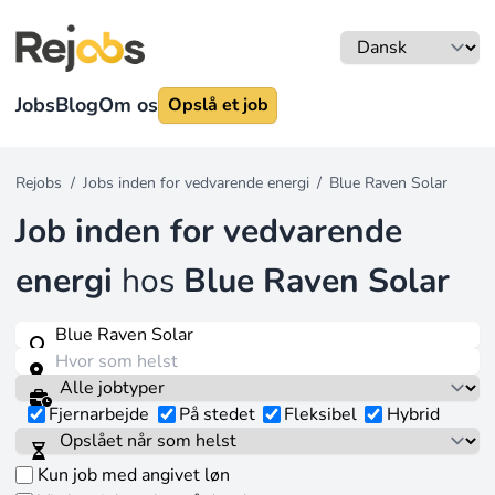
Jobs
Blog
Om os
Opslå et job
Rejobs
/
Jobs inden for vedvarende energi
/
Blue Raven Solar
Job inden for vedvarende
energi
hos
Blue Raven Solar
Fjernarbejde
På stedet
Fleksibel
Hybrid
Kun job med angivet løn