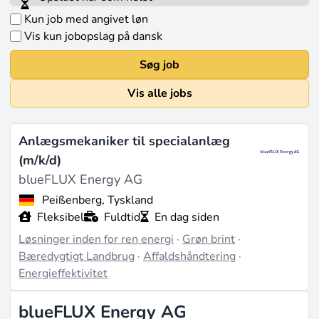
Kun job med angivet løn
Vis kun jobopslag på dansk
Søg job
Vis alle jobs
Anlægsmekaniker til specialanlæg
(m/k/d)
blueFLUX Energy AG
Peißenberg, Tyskland
Fleksibel
Fuldtid
En dag siden
Løsninger inden for ren energi
·
Grøn brint
·
Bæredygtigt Landbrug
·
Affaldshåndtering
·
Energieffektivitet
blueFLUX Energy AG