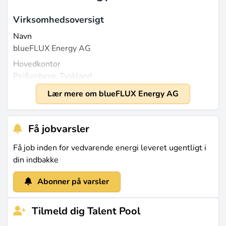
Virksomhedsoversigt
Navn
blueFLUX Energy AG
Hovedkontor
Peißenberg, Tyskland
Grundlagt
Lær mere om blueFLUX Energy AG
2020
Størrelse
Få jobvarsler
Antallet af medarbejdere er ikke offentligt kendt, da
det er en privat startup. Indtægterne for 2023 er
Få job inden for vedvarende energi leveret ugentligt i
heller ikke offentliggjort.
din indbakke
Hvad de gør
Abonner på varsler
blueFLUX Energy AG fokuserer på at omdanne
organiske rester fra landbruget, kommuner og
Tilmeld dig Talent Pool
industrien til energikilder. Dette sker gennem en