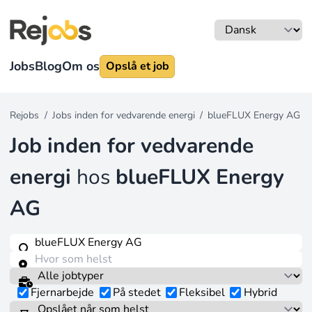
Jobs
Blog
Om os
Opslå et job
Rejobs
/
Jobs inden for vedvarende energi
/
blueFLUX Energy AG
Job inden for vedvarende
energi
hos
blueFLUX Energy
AG
Fjernarbejde
På stedet
Fleksibel
Hybrid