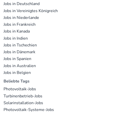
Jobs in Deutschland
Netzenergie durch die Integration von
Elektrofahrzeugen, Batterien und Solartechnologie
Jobs in Vereinigtes Königreich
ausbalanciert (Quelle:
octopusenergygeneration.com
).
Jobs in Niederlande
Jobs in Frankreich
Aktuelle Entwicklungen
Jobs in Kanada
In den letzten Jahren hat Octopus Energy bedeutende
Jobs in Indien
Fortschritte bei der Expansion seiner Marktpräsenz
Jobs in Tschechien
gemacht. Im September 2023 schloss das
Jobs in Dänemark
Unternehmen die Übernahme der britischen und
Jobs in Spanien
deutschen Haushaltsgeschäfte von Shell Energy ab,
Jobs in Australien
was die Zahl seiner Privat- und Geschäftskunden auf
Jobs in Belgien
6,5 Millionen erhöhte und bis April 2024 einen
Marktanteil von 22 % im Vereinigten Königreich
Beliebte Tags
erreichte (Quelle:
wikipedia.org
). Darüber hinaus gab
Photovoltaik-Jobs
das Unternehmen Pläne bekannt, Kraken Technologies
Turbinenbetrieb-Jobs
im September 2025 auszugliedern, um die
Solarinstallation-Jobs
Betriebsabläufe auf über sieben Millionen britische
Kunden zu skalieren und seine Technologie für den
Photovoltaik-Systeme-Jobs