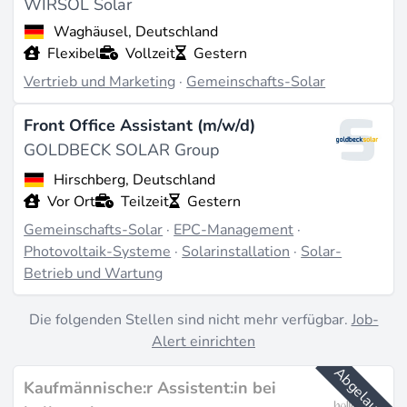
WIRSOL Solar
Gemeinschaftliche Solarprojekte erfordern
Waghäusel, Deutschland
Projektleiter, die Mieter, Hausverwaltungen und
Flexibel
Vollzeit
Gestern
Netzbetreiber koordinieren können. Techniker
Vertrieb und Marketing
·
Gemeinschafts-Solar
übernehmen
Installation
und
Wartung
der Anlagen,
während Abrechnungsspezialisten die Stromlieferung
Front Office Assistant (m/w/d)
an einzelne Parteien verwalten. Softwareentwickler
GOLDBECK SOLAR Group
bauen die Plattformen für Messung, Abrechnung und
Hirschberg, Deutschland
Netzintegration
. In Deutschland fehlen aktuell rund
Vor Ort
Teilzeit
Gestern
216.000 Fachkräfte für den Ausbau von Solar- und
Gemeinschafts-Solar
·
EPC-Management
·
Windenergie - ein Mangel, der besonders im
Photovoltaik-Systeme
·
Solarinstallation
·
Solar-
Betrieb und Wartung
Mieterstrommodell spürbar ist, weil hier Elektrik, IT
und Mietrecht zusammenkommen.
Die folgenden Stellen sind nicht mehr verfügbar.
Job-
Alert einrichten
Wer stellt ein
Abgelaufen
Kaufmännische:r Assistent:in bei
Klarsolar
mit Sitz in Heidelberg vermittelt und plant