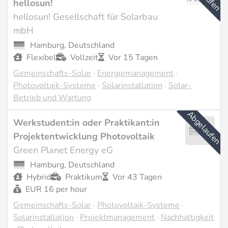
hellosun!
Solaranlagen, darunter Gemeinschaftsprojekte.
hellosun! Gesellschaft für Solarbau
metergrid
hat Anfang 2025 Deutschlands größtes
mbH
Mieterstromprojekt in Kooperation mit drei Berliner
Hamburg, Deutschland
Wohnungsbaugenossenschaften gestartet.
Octopus
Flexibel
Vollzeit
Vor 15 Tagen
Energy
expandiert in den deutschen Markt mit
Gemeinschafts-Solar
·
Energiemanagement
·
gemeinschaftlichen Stromtarifen. Mehr als 800
Photovoltaik-Systeme
·
Solarinstallation
·
Solar-
Energiegenossenschaften sind in Deutschland aktiv,
Betrieb und Wartung
wobei viele von ihnen Fachkräfte für den Betrieb und
Abgelaufen
die Erweiterung bestehender Anlagen suchen.
Werkstudent:in oder Praktikant:in
Projektentwicklung Photovoltaik
Regulatorischer Rahmen
Green Planet Energy eG
Hamburg, Deutschland
Neben dem klassischen Mieterstrom (Strom vom Dach
Hybrid
Praktikum
Vor 43 Tagen
an Mieter im selben Gebäude) existiert seit dem
EUR 16 per hour
Energiewirtschaftsgesetz die gemeinschaftliche
Gemeinschafts-Solar
·
Photovoltaik-Systeme
·
Gebäudeversorgung als vereinfachtes Modell. Die
Solarinstallation
·
Projektmanagement
·
Nachhaltigkeit
dena hat 2025 einen
Leitfaden für Energy Sharing