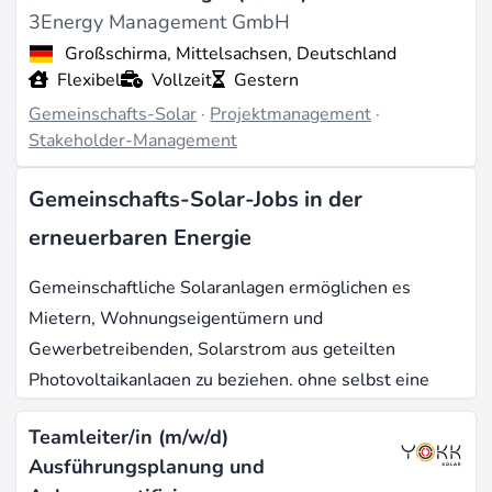
3Energy Management GmbH
Großschirma, Mittelsachsen, Deutschland
Flexibel
Vollzeit
Gestern
Gemeinschafts-Solar
·
Projektmanagement
·
Stakeholder-Management
Gemeinschafts-Solar-Jobs in der
erneuerbaren Energie
Gemeinschaftliche Solaranlagen ermöglichen es
Mietern, Wohnungseigentümern und
Gewerbetreibenden, Solarstrom aus geteilten
Photovoltaikanlagen zu beziehen, ohne selbst eine
Anlage auf dem eigenen Dach zu betreiben. In
Teamleiter/in (m/w/d)
Deutschland existiert dieses Konzept vor allem als
Ausführungsplanung und
Mieterstrom - Strom aus PV-Anlagen auf