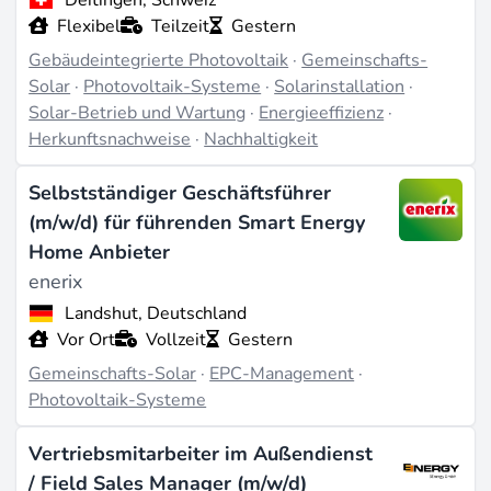
Flexibel
Teilzeit
Gestern
Gebäudeintegrierte Photovoltaik
·
Gemeinschafts-
Solar
·
Photovoltaik-Systeme
·
Solarinstallation
·
Solar-Betrieb und Wartung
·
Energieeffizienz
·
Herkunftsnachweise
·
Nachhaltigkeit
Selbstständiger Geschäftsführer
(m/w/d) für führenden Smart Energy
Home Anbieter
enerix
Landshut, Deutschland
Vor Ort
Vollzeit
Gestern
Gemeinschafts-Solar
·
EPC-Management
·
Photovoltaik-Systeme
Vertriebsmitarbeiter im Außendienst
/ Field Sales Manager (m/w/d)