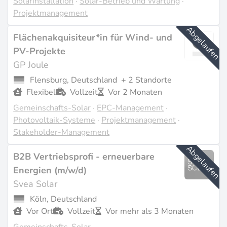
Solarinstallation
·
Solar-Betrieb und Wartung
·
Quartiersplanung verschafft Bewerbern einen
Projektmanagement
deutlichen Vorteil.
Abgelaufen
Flächenakquisiteur*in für Wind- und
Zuletzt aktualisiert am Apr 3, 2026 |
Ein Problem
melden
PV-Projekte
GP Joule
Flensburg, Deutschland
+ 2 Standorte
Flexibel
Vollzeit
Vor 2 Monaten
Gemeinschafts-Solar
·
EPC-Management
·
Photovoltaik-Systeme
·
Projektmanagement
·
Stakeholder-Management
Abgelaufen
B2B Vertriebsprofi - erneuerbare
Energien (m/w/d)
Svea Solar
Köln, Deutschland
Vor Ort
Vollzeit
Vor mehr als 3 Monaten
Gemeinschafts-Solar