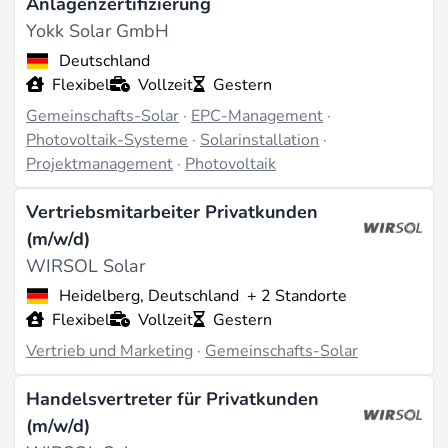
Anlagenzertifizierung
Mehrfamilienhäusern, der direkt an die Mieter im
Yokk Solar GmbH
Gebäude geliefert wird. Rund
3,8 Millionen
Deutschland
Mieterhaushalte
haben laut
Flexibel
Vollzeit
Gestern
Bundeswirtschaftsministerium gute Voraussetzungen
Gemeinschafts-Solar
·
EPC-Management
·
für Mieterstrom, doch die tatsächliche Verbreitung
Photovoltaik-Systeme
·
Solarinstallation
·
bleibt weit hinter diesem Potenzial zurück.
Projektmanagement
·
Photovoltaik
Das Besondere an diesem Segment als Arbeitsfeld: Es
verlangt neben technischer Kompetenz ein tiefes
Vertriebsmitarbeiter Privatkunden
Verständnis regulatorischer Rahmenbedingungen, die
(m/w/d)
WIRSOL Solar
sich häufig ändern. Das
Solarspitzengesetz
, das der
Bundesrat im Februar 2025 verabschiedet hat,
Heidelberg, Deutschland
+ 2 Standorte
Flexibel
Vollzeit
Gestern
verbessert die Wirtschaftlichkeit von Mieterstrom und
Quartiersstrom erheblich und schafft damit neue
Vertrieb und Marketing
·
Gemeinschafts-Solar
Stellen in Planung, Umsetzung und Betrieb.
Handelsvertreter für Privatkunden
(m/w/d)
Welche Positionen gefragt sind