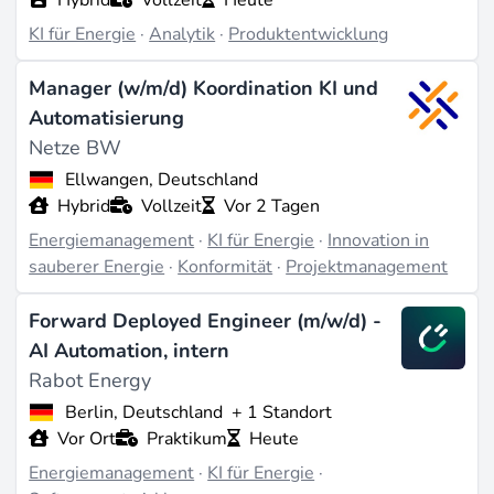
KI für Energie
·
Analytik
·
Produktentwicklung
Manager (w/m/d) Koordination KI und
Automatisierung
Netze BW
Ellwangen, Deutschland
Hybrid
Vollzeit
Vor 2 Tagen
Energiemanagement
·
KI für Energie
·
Innovation in
sauberer Energie
·
Konformität
·
Projektmanagement
Forward Deployed Engineer (m/w/d) -
AI Automation, intern
Rabot Energy
Berlin, Deutschland
+ 1 Standort
Vor Ort
Praktikum
Heute
Energiemanagement
·
KI für Energie
·