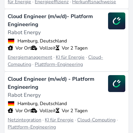
für Energie
·
Energieeffizienz
·
Herkunftsnachweise
Lastportfolios. Angrenzende Spezialisierungen sind
Ingenieure für
digitalen Zwilling
bei Wind- und
Cloud Engineer (m/w/d)- Platform
Batterieanlagen.
Engineering
Rabot Energy
Zuletzt aktualisiert am Jun 3, 2026 |
Ein Problem
melden
Hamburg, Deutschland
Vor Ort
Vollzeit
Vor 2 Tagen
Energiemanagement
·
KI für Energie
·
Cloud-
Computing
·
Plattform-Engineering
Cloud Engineer (m/w/d) - Platform
Engineering
Rabot Energy
Hamburg, Deutschland
Vor Ort
Vollzeit
Vor 2 Tagen
Netzintegration
·
KI für Energie
·
Cloud-Computing
·
Plattform-Engineering