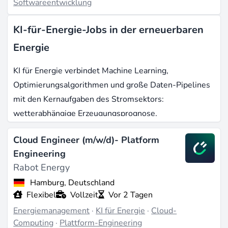
Softwareentwicklung
KI-für-Energie-Jobs in der erneuerbaren
Energie
KI für Energie verbindet Machine Learning,
Optimierungsalgorithmen und große Daten-Pipelines
mit den Kernaufgaben des Stromsektors:
wetterabhängige Erzeugungsprognose,
Netzbalancierung, Ausfallprognose von Anlagen, Day-
Cloud Engineer (m/w/d)- Platform
Ahead-Bidding und Verbraucherflexibilität. Der
Engineering
europäische Markt für KI in der Energiewirtschaft
Rabot Energy
erreichte 2025 rund eine Milliarde Euro; prognostiziert
Hamburg, Deutschland
ist bis 2034 ein nahezu zehnfaches Wachstum, und
Flexibel
Vollzeit
Vor 2 Tagen
das Segment Erneuerbaren-Management beansprucht
Energiemanagement
·
KI für Energie
·
Cloud-
bereits etwa 35 Prozent der Ausgaben.
Computing
·
Plattform-Engineering