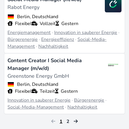
Rabot Energy
Berlin, Deutschland
Flexibel
Vollzeit
Gestern
Energiemanagement
·
Innovation in sauberer Energie
·
Bürgerenergie
·
Energieeffizienz
·
Social-Media-
Management
·
Nachhaltigkeit
Content Creator I Social Media
Manager (m/w/d)
Greenstone Energy GmbH
Berlin, Deutschland
Flexibel
Teilzeit
Gestern
Innovation in sauberer Energie
·
Bürgerenergie
·
Social-Media-Management
·
Nachhaltigkeit
1
2