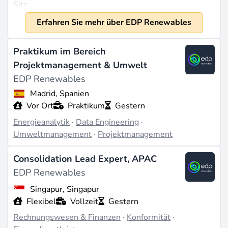
Sitz
Madrid, Spanien
Erfahren Sie mehr über EDP Renewables
Gegründet
2007
Praktikum im Bereich
Größe
Projektmanagement & Umwelt
Ungefähr 3.080 Mitarbeiter (Quelle:
EDP Renewables
tradingeconomics.com
). Geschätzte Einnahmen von
Madrid, Spanien
947,6 Millionen USD im Jahr 2023 (Quelle:
Vor Ort
Praktikum
Gestern
stockanalysis.com
).
Energieanalytik
·
Data Engineering
·
Was Wir Tun
Umweltmanagement
·
Projektmanagement
EDP Renewables (EDPR) ist auf die Erzeugung
Consolidation Lead Expert, APAC
erneuerbarer Energien spezialisiert, mit einem
EDP Renewables
Hauptaugenmerk auf Windenergie und ist der
viertgrößte globale Erzeuger nach installierter
Singapur, Singapur
Nettoleistung. Darüber hinaus erweitert das
Flexibel
Vollzeit
Gestern
Unternehmen seine Aktivitäten in der Solar- und
Rechnungswesen & Finanzen
·
Konformität
·
Offshore-Windenergie. EDPR entwickelt, baut,