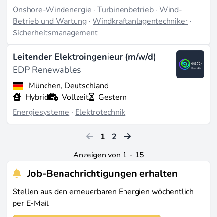
Onshore-Windenergie
·
Turbinenbetrieb
·
Wind-
betont die globale Teamarbeit für Rekordleistungen
Betrieb und Wartung
·
Windkraftanlagentechniker
·
wie die Zugänge von 3,8 GW, mit mehr als 2.800
Sicherheitsmanagement
Mitarbeitern in 26 Märkten, was auf ein
wachstumsorientiertes internationales Umfeld
Leitender Elektroingenieur (m/w/d)
hinweist (Quelle:
edp.com
).
EDP Renewables
Zuletzt aktualisiert am Aug 6, 2026 |
Ein Problem
München, Deutschland
melden
Hybrid
Vollzeit
Gestern
Energiesysteme
·
Elektrotechnik
1
2
Anzeigen von 1 - 15
Job-Benachrichtigungen erhalten
Stellen aus den erneuerbaren Energien wöchentlich
per E-Mail