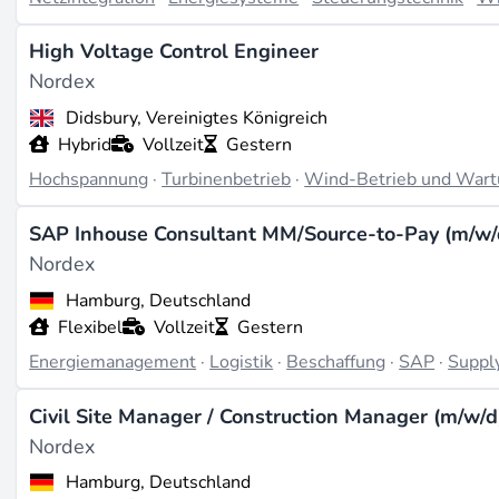
High Voltage Control Engineer
Nordex
Didsbury, Vereinigtes Königreich
Hybrid
Vollzeit
Gestern
Hochspannung
·
Turbinenbetrieb
·
Wind-Betrieb und War
SAP Inhouse Consultant MM/Source-to-Pay (m/w/
Nordex
Hamburg, Deutschland
Flexibel
Vollzeit
Gestern
Energiemanagement
·
Logistik
·
Beschaffung
·
SAP
·
Suppl
Civil Site Manager / Construction Manager (m/w/d
Nordex
Hamburg, Deutschland