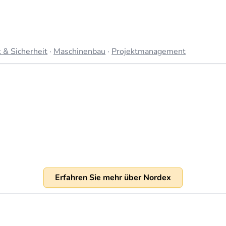
 & Sicherheit
·
Maschinenbau
·
Projektmanagement
Erfahren Sie mehr über Nordex
 Umsatz von über 5,7 Milliarden Euro im Jahr 2023 (Quelle:
re