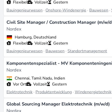
Flexibel
Vollzeit
Gestern
Bauingenieurwesen
·
Onshore-Windenergie
·
Bauwesen
·
Civil Site Manager / Construction Manager (m/w/d
Nordex
Hamburg, Deutschland
Flexibel
Vollzeit
Gestern
Bauingenieurwesen
·
Bauwesen
·
Standortmanagement
Komponentenspezialist - MV Komponenteningeni
Nordex
Chennai, Tamil Nadu, Indien
Vor Ort
Vollzeit
Gestern
Elektrotechnik
·
Produktentwicklung
·
Windenergietechnik
Global Sourcing Manager Elektrotechnik (m/w/d)
Nordex