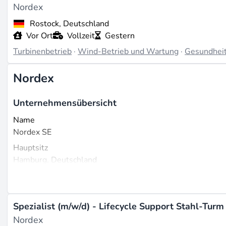
Nordex
Rostock, Deutschland
Vor Ort
Vollzeit
Gestern
Turbinenbetrieb
·
Wind-Betrieb und Wartung
·
Gesundheit
Nordex
Unternehmensübersicht
Name
Nordex SE
Hauptsitz
Hamburg, Deutschland
Gegründet
1985
Größe
Spezialist (m/w/d) - Lifecycle Support Stahl-Turm
Über 10.900 Mitarbeiter weltweit (Quelle:
linkedin.com
).
Nordex