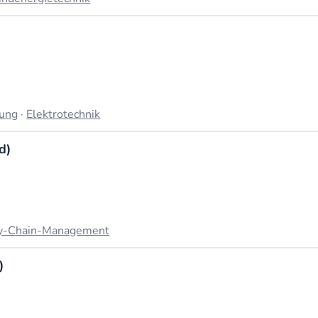
tung
·
Elektrotechnik
d)
y-Chain-Management
)