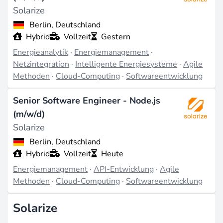
Solarize
Berlin, Deutschland
Hybrid
Vollzeit
Gestern
Energieanalytik
·
Energiemanagement
·
Netzintegration
·
Intelligente Energiesysteme
·
Agile
Methoden
·
Cloud-Computing
·
Softwareentwicklung
Senior Software Engineer - Node.js
(m/w/d)
Solarize
Berlin, Deutschland
Hybrid
Vollzeit
Heute
Energiemanagement
·
API-Entwicklung
·
Agile
Methoden
·
Cloud-Computing
·
Softwareentwicklung
Solarize