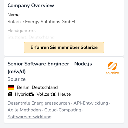
Company Overview
Name
Solarize Energy Solutions GmbH
Headquarters
Stuttgart, Deutschland
Founded
Erfahren Sie mehr über Solarize
2020
Size
Senior Software Engineer - Node.js
Ungefähr 50 Mitarbeiter mit Fokus auf
(m/w/d)
Softwareentwicklung und Energiehandel (source:
Solarize
solarize.de
)
Berlin, Deutschland
Hybrid
Vollzeit
Heute
What They Do
Dezentrale Energieressourcen
·
API-Entwicklung
·
Solarize Energy Solutions GmbH entwickelt
Agile Methoden
·
Cloud-Computing
·
spezialisierte Softwarelösungen und Software-as-a-
Softwareentwicklung
Service (SaaS) Produkte für die Energiebranche mit
Schwerpunkt auf lokal erzeugtem Strom und On-Site-