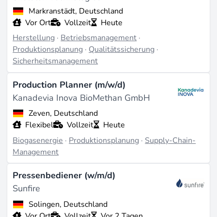
Markranstädt, Deutschland
Vor Ort
Vollzeit
Heute
Herstellung
·
Betriebsmanagement
·
Produktionsplanung
·
Qualitätssicherung
·
Sicherheitsmanagement
Production Planner (m/w/d)
Kanadevia Inova BioMethan GmbH
Zeven, Deutschland
Flexibel
Vollzeit
Heute
Biogasenergie
·
Produktionsplanung
·
Supply-Chain-
Management
Pressenbediener (w/m/d)
Sunfire
Solingen, Deutschland
Vor Ort
Vollzeit
Vor 2 Tagen