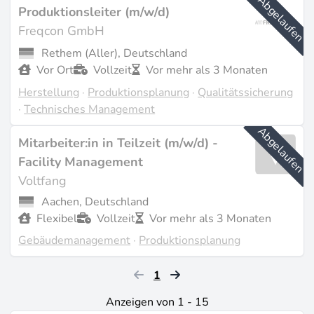
Abgelaufen
kann, holt einen Aufschlag, doch das seltenere Profil
Produktionsleiter (m/w/d)
ist jemand, der Lean-Produktion unter den Domestic-
Freqcon GmbH
Content-Regeln des IRA gefahren hat, bei denen sich
Rethem (Aller), Deutschland
jede Teilkomponente bis zum Materialursprung
Vor Ort
Vollzeit
Vor mehr als 3 Monaten
zurückverfolgen lassen muss. Diese Dokumentation
Herstellung
·
Produktionsplanung
·
Qualitätssicherung
wird zunehmend Teil des Planeralltags und
·
Technisches Management
unterscheidet einen Operator von jemandem, der die
Abgelaufen
Lieferkette im Audit verteidigt.
Mitarbeiter:in in Teilzeit (m/w/d) -
Facility Management
Zuletzt aktualisiert am Jun 8, 2026 |
Ein Problem
Voltfang
melden
Aachen, Deutschland
Flexibel
Vollzeit
Vor mehr als 3 Monaten
Gebäudemanagement
·
Produktionsplanung
1
Anzeigen von 1 - 15