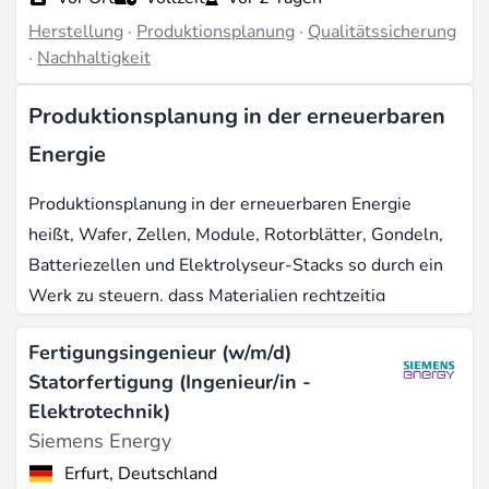
Herstellung
·
Produktionsplanung
·
Qualitätssicherung
·
Nachhaltigkeit
Produktionsplanung in der erneuerbaren
Energie
Produktionsplanung in der erneuerbaren Energie
heißt, Wafer, Zellen, Module, Rotorblätter, Gondeln,
Batteriezellen und Elektrolyseur-Stacks so durch ein
Werk zu steuern, dass Materialien rechtzeitig
ankommen, Linien ausgelastet bleiben und
Fertigungsingenieur (w/m/d)
Lieferzusagen gegen enge Inbetriebnahme-Termine
Statorfertigung (Ingenieur/in -
halten. Der Sektor trägt heute ganze Gigafabriken:
Elektrotechnik)
Allein in den USA sprang die Modul-
Siemens Energy
Assemblierungskapazität von 8 GW vor dem Inflation
Erfurt, Deutschland
Reduction Act auf über 56 GW Mitte 2025, ein Plus