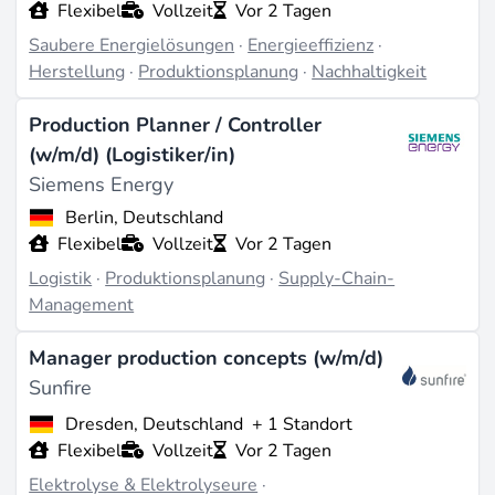
Flexibel
Vollzeit
Vor 2 Tagen
von 700 %, das 98 neue Produktionsanlagen für
Saubere Energielösungen
·
Energieeffizienz
·
saubere Energie ans Netz gebracht hat und weitere 51
Herstellung
·
Produktionsplanung
·
Nachhaltigkeit
im Bau.
Im deutschsprachigen Raum liegen viele Jobs auf
Production Planner / Controller
Rejobs in Sachsen:
Sunfire
skaliert die Elektrolyseur-
(w/m/d) (Logistiker/in)
Fertigung in Dresden hoch,
Skeleton Technologies
Siemens Energy
fährt Superkondensator- und Batterielinien in Leipzig
Berlin, Deutschland
und Markranstädt, und Siemens-Standorte stützen die
Flexibel
Vollzeit
Vor 2 Tagen
Windindustrie. International sind US-PV-Hersteller
Logistik
·
Produktionsplanung
·
Supply-Chain-
Silfab Solar
in Fort Mill und Burlington sowie
Management
Canadian Solar
in Texas und Indiana stark vertreten,
Manager production concepts (w/m/d)
dazu
Vestas
im dänischen Nakskov mit deutsch-
Sunfire
englischen Schichten.
Dresden, Deutschland
+ 1 Standort
Worin sich Produktionsplaner hier
Flexibel
Vollzeit
Vor 2 Tagen
unterscheiden
Elektrolyse & Elektrolyseure
·