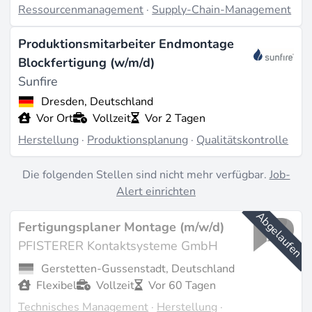
Welche Rollen Arbeitgeber besetzen
Ressourcenmanagement
·
Supply-Chain-Management
Im letzten Jahr waren die häufigsten unter
Produktionsmitarbeiter Endmontage
Produktionsplanung getaggten Stellen Production
Blockfertigung (w/m/d)
Supervisor (m/w/d), Production Operator (m/w/d),
Sunfire
Produktionsmitarbeiter (m/w/d), Production Manager,
Dresden, Deutschland
Production Planner, Production Scheduler, Plant
Vor Ort
Vollzeit
Vor 2 Tagen
Manager (m/w/d) und Manufacturing Engineer. Auch
Herstellung
·
Produktionsplanung
·
Qualitätskontrolle
die Fusion ist dabei:
Helion Energy
in Everett
rekrutiert Schicht-Planer. Die Häufung von "(m/w/d)"-
Die folgenden Stellen sind nicht mehr verfügbar.
Job-
Ausschreibungen an europäischen Gigafabriken zeigt,
Alert einrichten
wo neue Kapazität entsteht: Markranstädt, Leipzig,
Abgelaufen
Fertigungsplaner Montage (m/w/d)
Dresden und das tschechisch-sächsische Grenzgebiet.
PFISTERER Kontaktsysteme GmbH
Wohin sich die Nachfrage bis 2030 entwickelt
Gerstetten-Gussenstadt, Deutschland
Flexibel
Vollzeit
Vor 60 Tagen
Solarmodul-
Herstellung
allein soll in den USA bis
Technisches Management
·
Herstellung
·