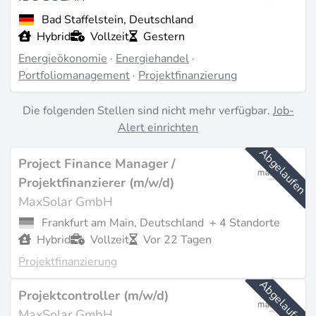
Akquise von Deals und die Strukturierung von
Bad Staffelstein, Deutschland
Stromabnahmeverträgen
, die die von Kreditgebern
Hybrid
Vollzeit
Gestern
geforderte Erlössicherheit gewährleisten.
Energieökonomie
·
Energiehandel
·
Was die Projektfinanzierung erneuerbarer Energien
Portfoliomanagement
·
Projektfinanzierung
von anderen Infrastrukturbereichen unterscheidet, ist
Die folgenden Stellen sind nicht mehr verfügbar.
Job-
das Erlösmodell. Wind- und Solaranlagen hängen von
Alert einrichten
wetterbedingter Erzeugung und Strompreisprognosen
ab, nicht von regulierten Tarifen. Daher tragen
Abgelaufen
Project Finance Manager /
Kompetenzen im
Risikomanagement
- Merchant-
Projektfinanzierer (m/w/d)
Preisrisiko, Basisrisiko, Curtailment-Modellierung -
MaxSolar GmbH
eine Prämie, die konventionelle Infrastrukturrollen
Frankfurt am Main, Deutschland
+ 4 Standorte
nicht erfordern.
Hybrid
Vollzeit
Vor 22 Tagen
Projektfinanzierung
Wohin das Kapital fließt
Abgelaufen
Projektcontroller (m/w/d)
Europas Projektfinanzierungsströme wuchsen 2025
MaxSolar GmbH