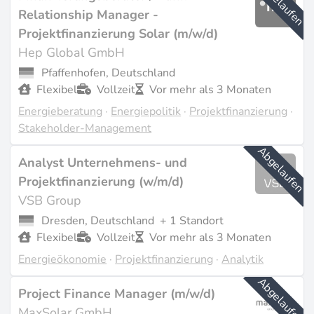
Abgelaufen
Relationship Manager -
Gefragte Rollen und Kompetenzen
Projektfinanzierung Solar (m/w/d)
Häufige Stellenbezeichnungen umfassen Project
Hep Global GmbH
Finance Analyst, Finance Manager, Head of Finance,
Pfaffenhofen, Deutschland
Flexibel
Vollzeit
Vor mehr als 3 Monaten
Financial Controller und Transactions Manager. Rollen
in der
Energie-Due-Diligence
und Anlagenbewertung
Energieberatung
·
Energiepolitik
·
Projektfinanzierung
·
Stakeholder-Management
überschneiden sich erheblich, da die Akquisitionsseite
dieselben Modellierungs- und
Abgelaufen
Analyst Unternehmens- und
Risikobewertungskompetenzen erfordert.
Projektfinanzierung (w/m/d)
Beherrschung der Finanzmodellierung -
VSB Group
typischerweise Excel-basierte Cashflow-Modelle,
Dresden, Deutschland
+ 1 Standort
zunehmend ergänzt durch Python - ist
Flexibel
Vollzeit
Vor mehr als 3 Monaten
Grundvoraussetzung. Was Kandidaten unterscheidet,
Energieökonomie
·
Projektfinanzierung
·
Analytik
ist das Verständnis von PPA-Strukturen, steuerlichen
Abgelaufen
Mechanismen und den technischen Parametern, die
Project Finance Manager (m/w/d)
die Bankfähigkeit eines Projekts bestimmen:
MaxSolar GmbH