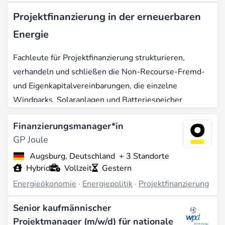
Projektfinanzierung in der erneuerbaren
Energie
Fachleute für Projektfinanzierung strukturieren,
verhandeln und schließen die Non-Recourse-Fremd-
und Eigenkapitalvereinbarungen, die einzelne
Windparks, Solaranlagen und Batteriespeicher
finanzieren - anders als bei der
Finanzierungsmanager*in
Unternehmensfinanzierung dienen hier ausschließlich
GP Joule
die Cashflows des Projekts, nicht die Bilanz des
Entwicklers, als Sicherheit. Bei globalen Investitionen
Augsburg, Deutschland
+ 3 Standorte
Hybrid
Vollzeit
Gestern
in erneuerbare Energien von
$780 Milliarden im Jahr
Energieökonomie
·
Energiepolitik
·
Projektfinanzierung
2025
wächst die Nachfrage nach Spezialisten, die
diese Strukturen modellieren und Transaktionen zum
Senior kaufmännischer
Financial Close führen können, weiter.
Projektmanager (m/w/d) für nationale