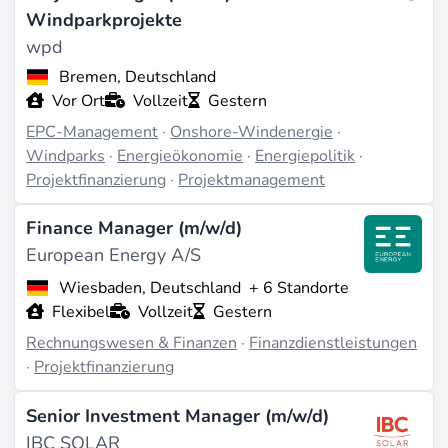
Windparkprojekte
Was Projektfinanzierung in der Praxis
wpd
bedeutet
Bremen, Deutschland
Die Arbeit dreht sich um die Erstellung von
Vor Ort
Vollzeit
Gestern
Finanzmodellen, die den Ertrag eines Windparks oder
EPC-Management
·
Onshore-Windenergie
·
Windparks
·
Energieökonomie
·
Energiepolitik
·
einer Solaranlage über 20-30 Jahre projizieren und
Projektfinanzierung
·
Projektmanagement
Annahmen zu Energiepreisen, Kapazitätsfaktoren und
Betriebskosten stresstesten. Ein
Finance Manager (m/w/d)
Projektfinanzierungsanalyst verbringt typischerweise
European Energy A/S
Monate mit einer einzelnen Transaktion - vom
Wiesbaden, Deutschland
+ 6 Standorte
Informationsmemorandum über die Koordination mit
Flexibel
Vollzeit
Gestern
juristischen und technischen Beratern bis zur
Rechnungswesen & Finanzen
·
Finanzdienstleistungen
Verhandlung der Kreditkonditionen und Steuerung der
·
Projektfinanzierung
Auszahlungen während der Bauphase.
Seniorpositionen wie Head of Origination oder
Senior Investment Manager (m/w/d)
Transactions Manager konzentrieren sich auf die
IBC SOLAR