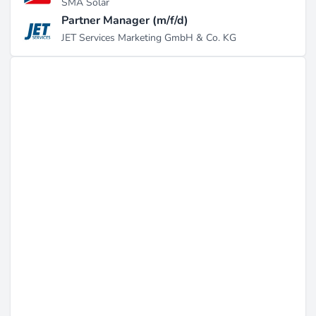
indicando un compromiso continuo en proyectos
SMA Solar
humanitarios críticos (fuente:
zoominfo.com
). A pesar
Partner Manager (m/f/d)
de no haber anuncios importantes de nuevos contratos
JET Services Marketing GmbH & Co. KG
o adquisiciones en 2024-2025, la empresa reportó un
crecimiento del 19% en su plantilla el año pasado,
mostrando su expansión (fuente:
growjo.com
).
Trabajar Allí
Alinea International ofrece una variedad de roles que
abarcan gestión de proyectos, experiencia técnica y
funciones de apoyo, con posiciones como VP de
Desarrollo de Negocios, Oficial de Proyecto y Director
de Igualdad de Género e Inclusión Social (fuente:
growjo.com
). La empresa contrata en sus oficinas
centrales en Calgary y Gatineau, así como en Londres,
Sídney y Melbourne, proporcionando oportunidades
para roles de consultores en campo (fuente:
zoominfo.com
). La cultura de Alinea enfatiza altos
estándares éticos, transparencia y trabajo en equipo,