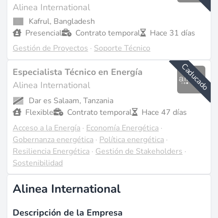
Alinea International
Kafrul, Bangladesh
Presencial
Contrato temporal
Hace 31 días
Gestión de Proyectos
·
Soporte Técnico
Caducado
Especialista Técnico en Energía
Alinea International
Dar es Salaam, Tanzania
Flexible
Contrato temporal
Hace 47 días
Acceso a la Energía
·
Economía Energética
·
Gobernanza energética
·
Política energética
·
Resiliencia Energética
·
Gestión de Stakeholders
·
Sostenibilidad
Alinea International
Descripción de la Empresa