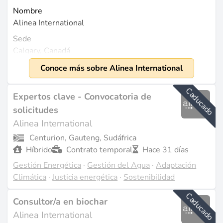
Nombre
Alinea International
Sede
Calgary, Canadá
Fundada
Conoce más sobre Alinea International
1986
Caducado
Tamaño
Expertos clave - Convocatoria de
Aproximadamente 600 empleados (fuente:
solicitudes
zoominfo.com
). Ingresos de $23.8 millones en el año
Alinea International
fiscal 2023 (fuente:
zoominfo.com
).
Centurion, Gauteng, Sudáfrica
Híbrido
Contrato temporal
Hace 31 días
Qué Hacemos
Gestión Energética
·
Gestión del Agua
·
Adaptación
Alinea International opera como una firma de
Climática
·
Justicia energética
·
Sostenibilidad
consultoría en desarrollo internacional, especializada
en gestión y experiencia técnica para proyectos en
Caducado
Consultor/a en biochar
diversos sectores, incluyendo gobernanza, reforma del
Alinea International
sector público, agricultura, educación, salud, igualdad