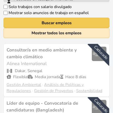
Solo trabajos con salario divulgado
Mostrar solo anuncios de trabajo en español
Buscar empleos
Mostrar todos los empleos
Caducado
Consultor/a en medio ambiente y
cambio climático
Alinea International
Dakar, Senegal
Flexible
Media jornada
Hace 8 días
Gestión Ambiental
·
Análisis de Políticas y
Regulaciones
·
Gestión de Proyectos
·
Sostenibilidad
Caducado
Líder de equipo - Convocatoria de
candidaturas (Bangladesh)