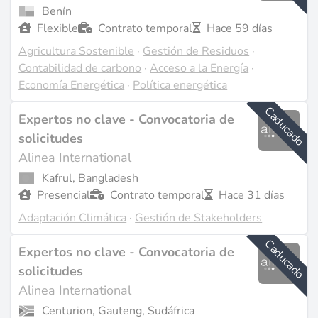
de género y cambio climático en países en desarrollo y
Benín
en transición (fuente:
devex.com
). La firma ha
Flexible
Contrato temporal
Hace 59 días
entregado con éxito más de 1,000 proyectos en más
Agricultura Sostenible
·
Gestión de Residuos
·
de 90 países, demostrando su amplia experiencia y
Contabilidad de carbono
·
Acceso a la Energía
·
compromiso con el fomento del desarrollo sostenible
Economía Energética
·
Política energética
(fuente:
alineainternational.com
). Los servicios de
Alinea abarcan diseño de proyectos, implementación,
Caducado
Expertos no clave - Convocatoria de
gestión, monitoreo, evaluación y desarrollo de
solicitudes
capacidades, utilizando un equipo de especialistas
Alinea International
internos y profesionales internacionales para
Kafrul, Bangladesh
satisfacer las necesidades de su diversa clientela
Presencial
Contrato temporal
Hace 31 días
(fuente:
alineainternational.com
). La empresa se dirige
principalmente a países en desarrollo y en transición,
Adaptación Climática
·
Gestión de Stakeholders
trabajando con gobiernos, donantes internacionales y
Caducado
organizaciones de la sociedad civil para impulsar
Expertos no clave - Convocatoria de
cambios significativos (fuente:
zoominfo.com
).
solicitudes
Alinea International
Proyectos y Trayectoria
Centurion, Gauteng, Sudáfrica