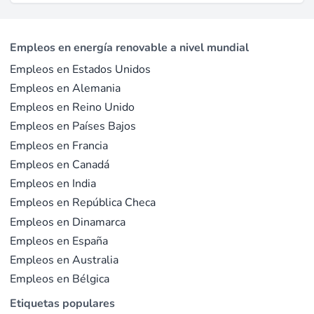
con robustas protecciones para denunciantes para
asegurar la rendición de cuentas (fuente:
alineainternational.com
). La empresa también
Empleos en energía renovable a nivel mundial
promueve la sostenibilidad a través de iniciativas como
Empleos en Estados Unidos
el ahorro de energía y ha establecido un equipo de
Empleos en Alemania
Protección Ambiental liderado por empleados (fuente:
Empleos en Reino Unido
alineainternational.com
).
Empleos en Países Bajos
Empleos en Francia
Última actualización el may. 22, 2026 |
Informar un
Empleos en Canadá
problema
Empleos en India
Empleos en República Checa
Empleos en Dinamarca
Empleos en España
Empleos en Australia
Empleos en Bélgica
Etiquetas populares