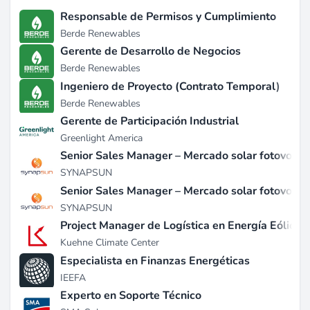
Banco Asiático de Desarrollo y varias agencias de las
Responsable de Permisos y Cumplimiento
Naciones Unidas, consolidando aún más su reputación
Berde Renewables
en el sector del desarrollo internacional (fuente:
Gerente de Desarrollo de Negocios
devex.com
).
Berde Renewables
Ingeniero de Proyecto (Contrato Temporal)
Desarrollos Recientes
Berde Renewables
En septiembre de 2024, Alinea International publicó
Gerente de Participación Industrial
su Plan de Reducción de Carbono de Canadá 2023,
Greenlight America
reportando emisiones totales de 1,554 tCO2e, la más
Senior Sales Manager – Mercado solar fotovoltaic
alta hasta la fecha, impulsada por un crecimiento del
SYNAPSUN
30% en los ingresos post-pandemia (fuente:
Senior Sales Manager – Mercado solar fotovolta
alineainternational.com
). El plan detalla compromisos
SYNAPSUN
para reducir las emisiones en un 46% para 2030 y
Project Manager de Logística en Energía Eólica
tiene como objetivo alcanzar Cero Neto para 2050,
Kuehne Climate Center
reflejando la dedicación de la empresa a la
Especialista en Finanzas Energéticas
sostenibilidad (fuente:
alineainternational.com
). En
IEEFA
febrero de 2023, Alinea buscó evaluadores para su
Experto en Soporte Técnico
Fase III de la Respuesta Humanitaria de Bangladesh,