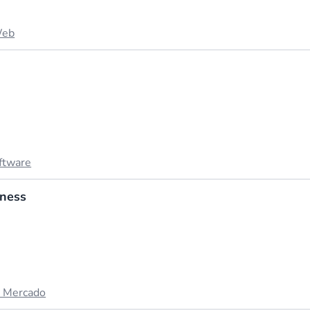
Web
ftware
iness
e Mercado