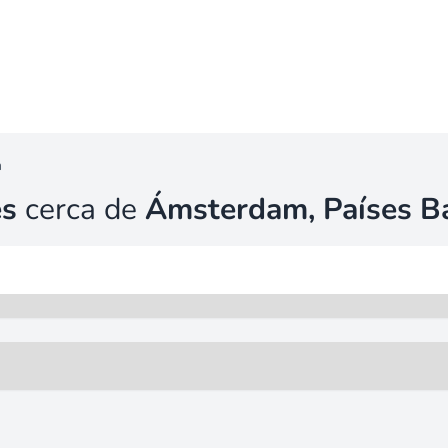
m
es
cerca de
Ámsterdam, Países B