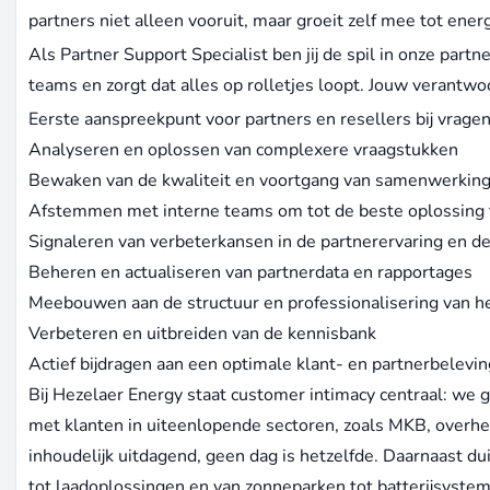
partners niet alleen vooruit, maar groeit zelf mee tot ene
Als Partner Support Specialist ben jij de spil in onze partn
teams en zorgt dat alles op rolletjes loopt. Jouw verantwo
Eerste aanspreekpunt voor partners en resellers bij vragen
Analyseren en oplossen van complexere vraagstukken
Bewaken van de kwaliteit en voortgang van samenwerkin
Afstemmen met interne teams om tot de beste oplossing
Signaleren van verbeterkansen in de partnerervaring en de
Beheren en actualiseren van partnerdata en rapportages
Meebouwen aan de structuur en professionalisering van h
Verbeteren en uitbreiden van de kennisbank
Actief bijdragen aan een optimale klant- en partnerbelevin
Bij Hezelaer Energy staat customer intimacy centraal: we 
met klanten in uiteenlopende sectoren, zoals MKB, overhei
inhoudelijk uitdagend, geen dag is hetzelfde. Daarnaast du
tot laadoplossingen en van zonneparken tot batterijsysteme