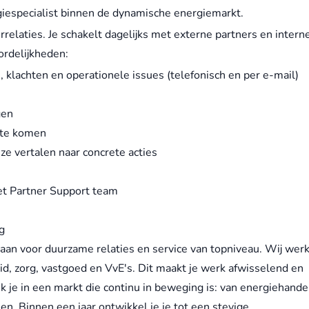
rgiespecialist binnen de dynamische energiemarkt.
errelaties. Je schakelt dagelijks met externe partners en intern
ordelijkheden:
, klachten en operationele issues (telefonisch en per e-mail)
gen
 te komen
ze vertalen naar concrete acties
et Partner Support team
g
gaan voor duurzame relaties en service van topniveau. Wij wer
d, zorg, vastgoed en VvE's. Dit maakt je werk afwisselend en
ik je in een markt die continu in beweging is: van energiehande
n. Binnen een jaar ontwikkel je je tot een stevige