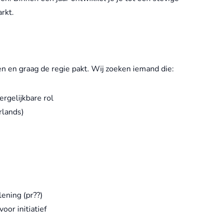
rkt.
ren en graag de regie pakt. Wij zoeken iemand die:
ergelijkbare rol
rlands)
lening (pr??)
oor initiatief