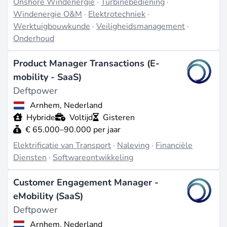
Onshore Windenergie
·
Turbinebediening
·
Windenergie O&M
·
Elektrotechniek
·
Werktuigbouwkunde
·
Veiligheidsmanagement
·
Onderhoud
Product Manager Transactions (E-
mobility - SaaS)
Deftpower
Arnhem, Nederland
Hybride
Voltijd
Gisteren
€ 65.000–90.000 per jaar
Elektrificatie van Transport
·
Naleving
·
Financiële
Diensten
·
Softwareontwikkeling
Customer Engagement Manager -
eMobility (SaaS)
Deftpower
Arnhem, Nederland