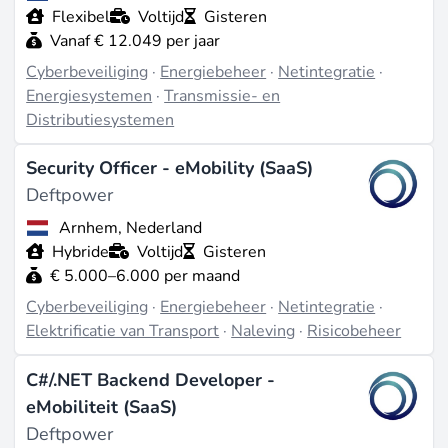
Flexibel
Voltijd
Gisteren
Vanaf € 12.049 per jaar
Cyberbeveiliging
·
Energiebeheer
·
Netintegratie
·
Energiesystemen
·
Transmissie- en
Distributiesystemen
Security Officer - eMobility (SaaS)
Deftpower
Arnhem, Nederland
Hybride
Voltijd
Gisteren
€ 5.000–6.000 per maand
Cyberbeveiliging
·
Energiebeheer
·
Netintegratie
·
Elektrificatie van Transport
·
Naleving
·
Risicobeheer
C#/.NET Backend Developer -
eMobiliteit (SaaS)
Deftpower