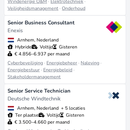
Windenergie O&M
·
Elektrotechniek
·
Veiligheidsmanagement
·
Onderhoud
Senior Business Consultant
Enexis
Arnhem, Nederland
Hybride
Voltijd
Gisteren
€ 4.856–6.937 per maand
Cyberbeveiliging
·
Energiebeheer
·
Naleving
·
Energiebestuur
·
Energiebeleid
·
Stakeholdermanagement
Senior Service Technician
Deutsche Windtechnik
Arnhem, Nederland
+ 5 locaties
Ter plaatse
Voltijd
Gisteren
€ 3.500–4.660 per maand