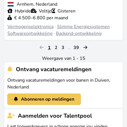
Arnhem, Nederland
Hybride
Voltijd
Gisteren
€ 4.500–6.800 per maand
Vermogenselektronica
·
Slimme Energiesystemen
·
Softwareontwikkeling
·
Backend-ontwikkeling
1
2
3
…
39
Weergave van 1 - 15
Ontvang vacaturemeldingen
Ontvang vacaturemeldingen voor banen in Duiven,
Nederland
Abonneren op meldingen
Aanmelden voor Talentpool
Laat topwerkgevers in schone energie jou vinden