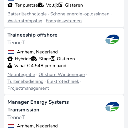
Ter plaatse
Voltijd
Gisteren
Batterijtechnologie
·
Schone energie-oplossingen
·
Waterstofopslag
·
Energiesystemen
Traineeship offshore
TenneT
Arnhem, Nederland
Hybride
Stage
Gisteren
Vanaf € 4.548 per maand
Netintegratie
·
Offshore Windenergie
·
Turbinebediening
·
Elektrotechniek
·
Projectmanagement
Manager Energy Systems
Transmission
TenneT
Arnhem, Nederland