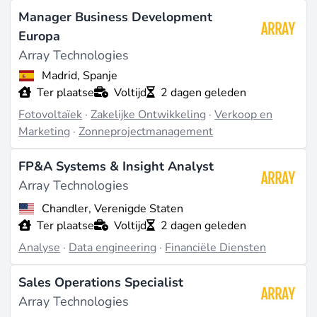
de installatie van zonne-energiesystemen in de
Manager Business Development
Verenigde Staten.
Europa
Innovaties
Array Technologies
Ze hebben nieuwe technologieën ontwikkeld voor de
Madrid, Spanje
optimalisatie van zonne-energieoplossingen.
Ter plaatse
Voltijd
2 dagen geleden
Duurzaamheidspraktijken
Fotovoltaïek
·
Zakelijke Ontwikkeling
·
Verkoop en
Array Technologies is toegewijd aan het verminderen
Marketing
·
Zonneprojectmanagement
van hun ecologische voetafdruk door duurzame
productiemethoden.
FP&A Systems & Insight Analyst
Array Technologies
Carrièremogelijkheden
Chandler, Verenigde Staten
Vacatures
Ter plaatse
Voltijd
2 dagen geleden
Typische vacatures zijn onder andere ingenieurs,
Analyse
·
Data engineering
·
Financiële Diensten
projectmanagers en verkoopprofessionals.
Voordelen & Extra's
Sales Operations Specialist
Ze bieden concurrerende salarissen,
Array Technologies
gezondheidsvoordelen en mogelijkheden voor