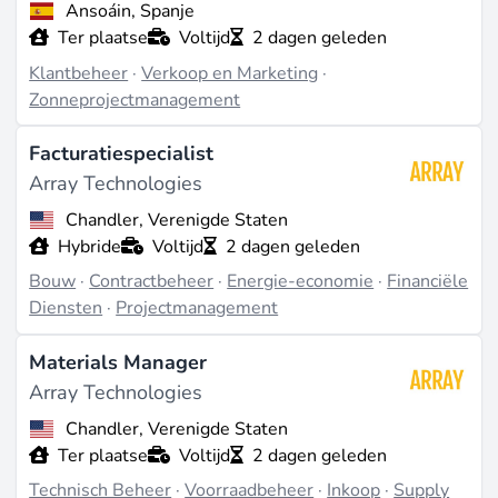
professionele ontwikkeling.
Ansoáin, Spanje
Ter plaatse
Voltijd
2 dagen geleden
Contactinformatie
Klantbeheer
·
Verkoop en Marketing
·
Sociale media
Zonneprojectmanagement
LinkedIn
Facturatiespecialist
Carrièrepagina
Array Technologies
Carrières bij Array Technologies
Chandler, Verenigde Staten
Hybride
Voltijd
2 dagen geleden
Laatst bijgewerkt op jun. 30, 2026 |
Meld een
probleem
Bouw
·
Contractbeheer
·
Energie-economie
·
Financiële
Diensten
·
Projectmanagement
Materials Manager
Array Technologies
Chandler, Verenigde Staten
Ter plaatse
Voltijd
2 dagen geleden
Technisch Beheer
·
Voorraadbeheer
·
Inkoop
·
Supply