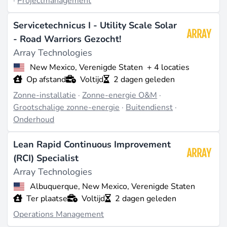
·
Projectmanagement
Verenigde Staten, Mexico, Spanje, Australië, en
andere landen
Servicetechnicus I - Utility Scale Solar
Bedrijfscultuur
- Road Warriors Gezocht!
Array Technologies
Missie & Waarden
Hun missie is om de wereld te voorzien van duurzame
New Mexico, Verenigde Staten
+ 4 locaties
energieoplossingen door middel van innovatieve
Op afstand
Voltijd
2 dagen geleden
technologieën.
Zonne-installatie
·
Zonne-energie O&M
·
Werkomgeving
Grootschalige zonne-energie
·
Buitendienst
·
Een collaboratieve en inclusieve omgeving die
Onderhoud
innovatie en creativiteit bevordert.
Lean Rapid Continuous Improvement
Ontwikkeling van medewerkers
(RCI) Specialist
Array Technologies biedt verschillende opleidings- en
Array Technologies
ontwikkelingsprogramma's voor hun medewerkers.
Albuquerque, New Mexico, Verenigde Staten
Activiteiten & Projecten
Ter plaatse
Voltijd
2 dagen geleden
Huidige projecten
Operations Management
Recentelijk hebben ze een groot project afgerond voor