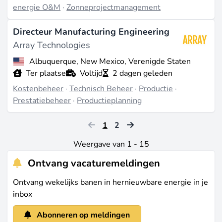
energie O&M
·
Zonneprojectmanagement
Directeur Manufacturing Engineering
Array Technologies
Albuquerque, New Mexico, Verenigde Staten
Ter plaatse
Voltijd
2 dagen geleden
Kostenbeheer
·
Technisch Beheer
·
Productie
·
Prestatiebeheer
·
Productieplanning
1
2
Weergave van 1 - 15
Ontvang vacaturemeldingen
Ontvang wekelijks banen in hernieuwbare energie in je
inbox
Abonneren op meldingen