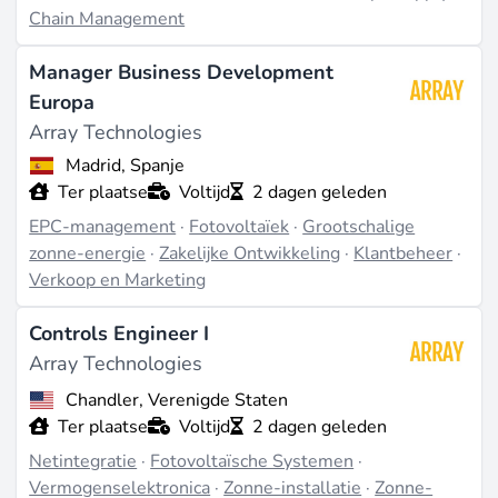
Chain Management
Manager Business Development
Europa
Array Technologies
Madrid, Spanje
Ter plaatse
Voltijd
2 dagen geleden
EPC-management
·
Fotovoltaïek
·
Grootschalige
zonne-energie
·
Zakelijke Ontwikkeling
·
Klantbeheer
·
Verkoop en Marketing
Controls Engineer I
Array Technologies
Chandler, Verenigde Staten
Ter plaatse
Voltijd
2 dagen geleden
Netintegratie
·
Fotovoltaïsche Systemen
·
Vermogenselektronica
·
Zonne-installatie
·
Zonne-