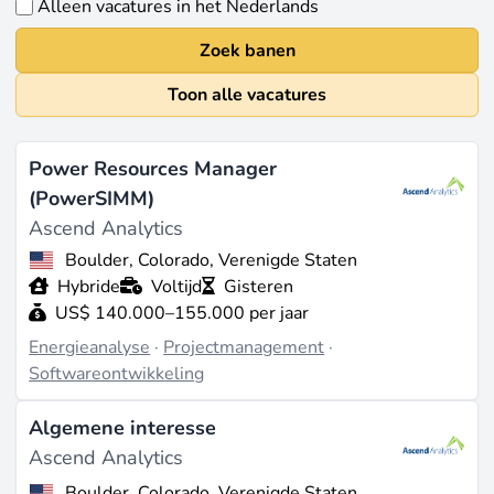
Alleen vacatures in het Nederlands
Zoek banen
Toon alle vacatures
Power Resources Manager
(PowerSIMM)
Ascend Analytics
Boulder, Colorado, Verenigde Staten
Hybride
Voltijd
Gisteren
US$ 140.000–155.000 per jaar
Energieanalyse
·
Projectmanagement
·
Softwareontwikkeling
Algemene interesse
Ascend Analytics
Boulder, Colorado, Verenigde Staten