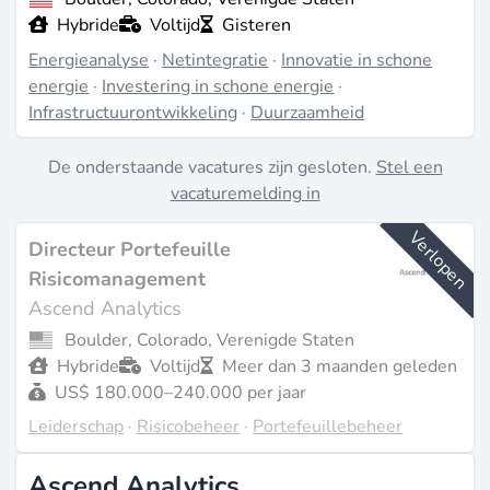
Hybride
Voltijd
Gisteren
Energieanalyse
·
Netintegratie
·
Innovatie in schone
energie
·
Investering in schone energie
·
Infrastructuurontwikkeling
·
Duurzaamheid
De onderstaande vacatures zijn gesloten.
Stel een
vacaturemelding in
Verlopen
Directeur Portefeuille
Risicomanagement
Ascend Analytics
Boulder, Colorado, Verenigde Staten
Hybride
Voltijd
Meer dan 3 maanden geleden
US$ 180.000–240.000 per jaar
Leiderschap
·
Risicobeheer
·
Portefeuillebeheer
Ascend Analytics