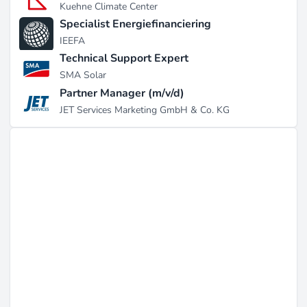
Kuehne Climate Center
Specialist Energiefinanciering
Recente Ontwikkelingen
IEEFA
In de afgelopen twee jaar heeft Ascend Analytics
Technical Support Expert
aanzienlijke vooruitgang geboekt in het verbeteren van
SMA Solar
zijn marktintelligentiecapaciteiten, waaronder de
Partner Manager (m/v/d)
publicatie van zijn eerste Energie Transitie
JET Services Marketing GmbH & Co. KG
Voorspellingen op 14 januari 2025, die kritieke trends
in laadgroei en hernieuwbare innovatie voorspelden.
Het bedrijf kondigde zijn uitbreiding naar Groot-
Brittannië en Nederland aan op 4 december 2024, in
samenwerking met Vision Ridge Partners om
strategische begeleiding te bieden in batterijopslag
(bron:
zoominfo.com
). Daarnaast heeft het bedrijf
privé-investeringsrondes ondergaan, waarbij het
minder dan $5 miljoen heeft veiliggesteld van
opmerkelijke investeerders, terwijl het zich richt op
organische groei zonder recente overnames of fusies.