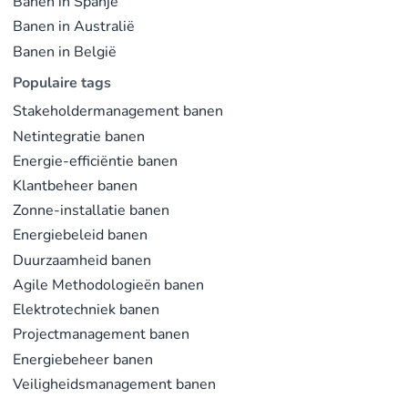
Banen in Spanje
Laatst bijgewerkt op feb. 23, 2026 |
Meld een
Banen in Australië
probleem
Banen in België
Populaire tags
Stakeholdermanagement banen
Netintegratie banen
Energie-efficiëntie banen
Klantbeheer banen
Zonne-installatie banen
Energiebeleid banen
Duurzaamheid banen
Agile Methodologieën banen
Elektrotechniek banen
Projectmanagement banen
Energiebeheer banen
Veiligheidsmanagement banen