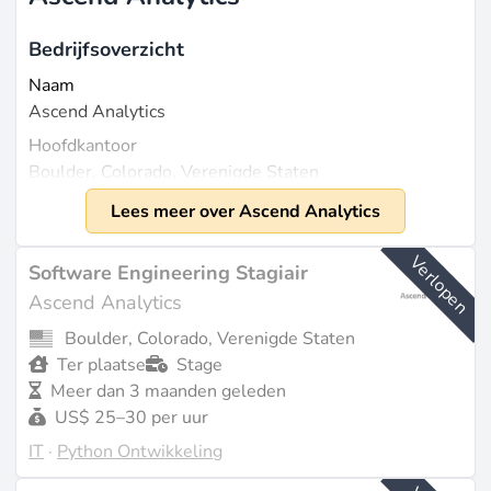
Bedrijfsoverzicht
Naam
Ascend Analytics
Hoofdkantoor
Boulder, Colorado, Verenigde Staten
Opgericht
Lees meer over Ascend Analytics
2002
Verlopen
Grootte
Software Engineering Stagiair
Ongeveer 170 medewerkers (bron:
Ascend Analytics
builtincolorado.com
). Omzet van $31,5 miljoen (datum
Boulder, Colorado, Verenigde Staten
niet gespecificeerd, mogelijk voor 2023) (bron:
Ter plaatse
Stage
cbinsights.com
).
Meer dan 3 maanden geleden
US$ 25–30 per uur
Wat Ze Doen
IT
·
Python Ontwikkeling
Ascend Analytics is gespecialiseerd in
marktintelligentie en analytische oplossingen die zijn