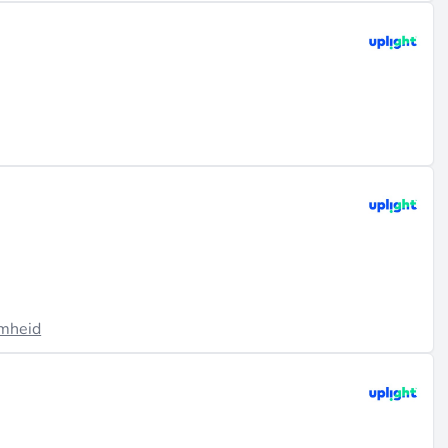
sociale verandering (bron:
uplight.com
).
mheid