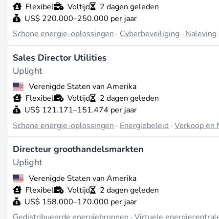
Flexibel
Voltijd
2 dagen geleden
US$ 220.000–250.000 per jaar
Schone energie-oplossingen
·
Cyberbeveiliging
·
Naleving
Sales Director Utilities
Uplight
Verenigde Staten van Amerika
Flexibel
Voltijd
2 dagen geleden
US$ 121.171–151.474 per jaar
Schone energie-oplossingen
·
Energiebeleid
·
Verkoop en 
Directeur groothandelsmarkten
Uplight
Verenigde Staten van Amerika
Flexibel
Voltijd
2 dagen geleden
US$ 158.000–170.000 per jaar
Gedistribueerde energiebronnen
·
Virtuele energiecentral