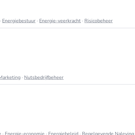
·
Energiebestuur
·
Energie-veerkracht
·
Risicobeheer
Marketing
·
Nutsbedrijfbeheer
e
·
Energie-economie
·
Energiebeleid
·
Regelgevende Naleving