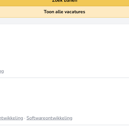
Zoek banen
Toon alle vacatures
ng
ntwikkeling
·
Softwareontwikkeling