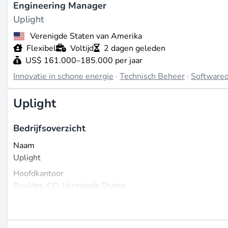
Engineering Manager
Uplight
Verenigde Staten van Amerika
Flexibel
Voltijd
2 dagen geleden
US$ 161.000–185.000 per jaar
Innovatie in schone energie
·
Technisch Beheer
·
Softwareo
Uplight
Bedrijfsoverzicht
Naam
Uplight
Hoofdkantoor
Boulder, CO, Verenigde Staten
Opgericht
2019