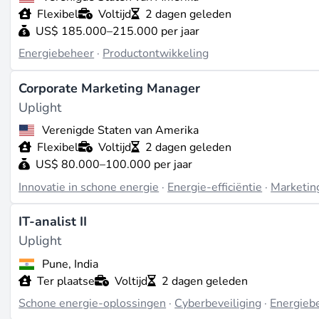
van Uplight omvat meer dan 80 elektrische en gasnutsbed
Flexibel
Voltijd
2 dagen geleden
technologieproviders zoals Google en Schneider Electric (
US$ 185.000–215.000 per jaar
Recente Ontwikkelingen
Energiebeheer
·
Productontwikkeling
In de afgelopen twee jaar heeft Uplight meerdere onde
Corporate Marketing Manager
Engagement and Grid-Edge DERMS Leader, wat zijn sterke
Uplight
initiatieven, wat blijkt uit zijn jaarlijkse Voice of the E
elektrische voertuigen analyseert (bron:
uplight.com
). Hoe
Verenigde Staten van Amerika
Uplight zijn AI-modellen voor vraagresponsstrategieën ver
Flexibel
Voltijd
2 dagen geleden
inspanningen zijn gericht op het aanpakken van de groeiende
US$ 80.000–100.000 per jaar
uplight.com
).
Innovatie in schone energie
·
Energie-efficiëntie
·
Marketin
Werken Bij
IT-analist II
Uplight biedt een breed scala aan functies in verschillend
Uplight
het aannemen van talent in AI/ML-engineering en platformo
Pune, India
uplight.com
). Vacatures zijn beschikbaar op het hoofdkan
Ter plaatse
Voltijd
2 dagen geleden
meer dan 450 medewerkers (bron:
bitscale.ai
). De bedrijf
Schone energie-oplossingen
·
Cyberbeveiliging
·
Energieb
Task Force en de oprichting van door medewerkers geleide