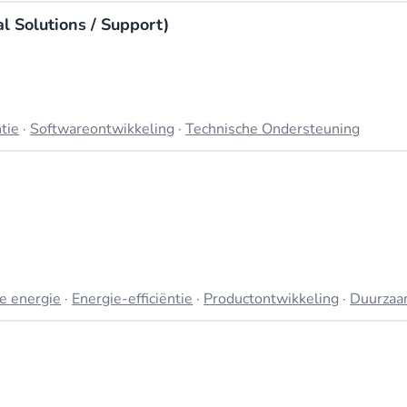
ieve economie en het afstemmen van zijn bedrijfspraktijken op 
l Solutions / Support)
ntie
·
Softwareontwikkeling
·
Technische Ondersteuning
ne energie
·
Energie-efficiëntie
·
Productontwikkeling
·
Duurzaa