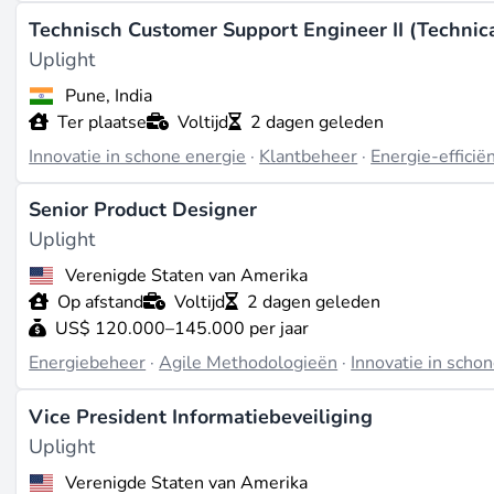
is het bedrijf toegewijd aan het bevorderen van een inclus
Technisch Customer Support Engineer II (Technica
Uplight
Laatst bijgewerkt op feb. 23, 2026 |
Meld een probleem
Pune, India
Ter plaatse
Voltijd
2 dagen geleden
Innovatie in schone energie
·
Klantbeheer
·
Energie-efficië
Senior Product Designer
Uplight
Verenigde Staten van Amerika
Op afstand
Voltijd
2 dagen geleden
US$ 120.000–145.000 per jaar
Energiebeheer
·
Agile Methodologieën
·
Innovatie in scho
Vice President Informatiebeveiliging
Uplight
Verenigde Staten van Amerika