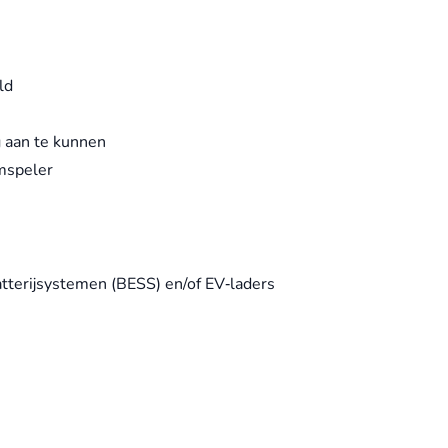
ld
g aan te kunnen
mspeler
tterijsystemen (BESS) en/of EV‑laders
t