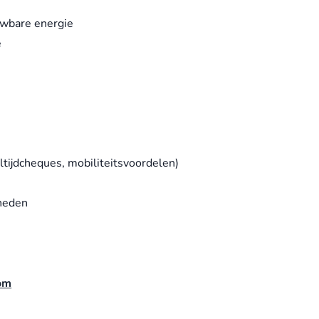
uwbare energie
e
tijdcheques, mobiliteitsvoordelen)
kheden
om