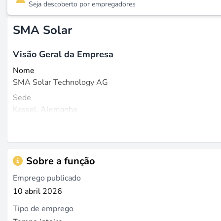
Seja descoberto por empregadores
SMA Solar
Visão Geral da Empresa
Nome
SMA Solar Technology AG
Sede
Kassel, Alemanha
Fundada
1981
Tamanho
Sobre a função
Aproximadamente 4.300 funcionários (dados de 31 de de
Emprego publicado
O que fazemos
10 abril 2026
A SMA é especializada na tecnologia de sistemas fotovolta
Tipo de emprego
rede ou uso direto. Além dos inversores solares tradicion