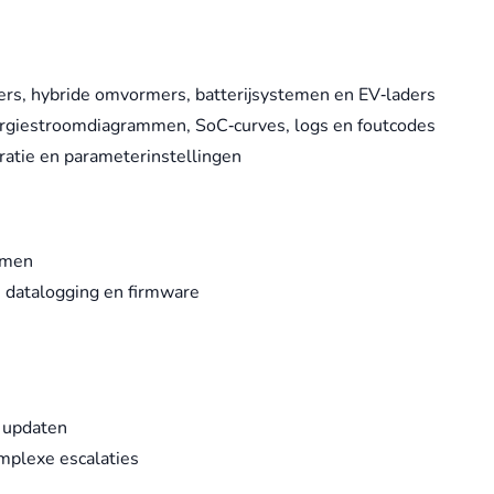
rs, hybride omvormers, batterijsystemen en EV‑laders
ergiestroomdiagrammen, SoC‑curves, logs en foutcodes
uratie en parameterinstellingen
emen
 datalogging en firmware
f updaten
plexe escalaties