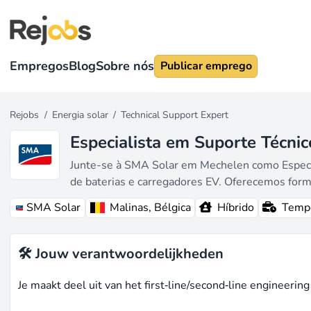
Empregos
Blog
Sobre nós
Publicar emprego
Rejobs
/
Energia solar
/
Technical Support Expert
Especialista em Suporte Técnic
Junte-se à SMA Solar em Mechelen como Especial
de baterias e carregadores EV. Oferecemos formaç
SMA Solar
Malinas, Bélgica
Híbrido
Tempo
🛠 Jouw verantwoordelijkheden
Je maakt deel uit van het first‑line/second‑line engineerin