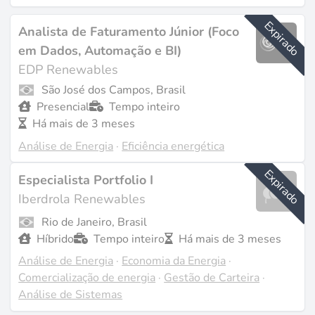
rede em decisões que melhoram o desempenho dos
Expirado
Analista de Faturamento Júnior (Foco
ativos e a rentabilidade comercial. O mercado global
em Dados, Automação e BI)
de
análise em energia e utilities
atingiu 4,3 mil
EDP Renewables
milhões de dólares em 2025, com um crescimento
São José dos Campos, Brasil
anual superior a 16 %, reflexo da centralidade que a
Presencial
Tempo inteiro
gestão baseada em dados adquiriu na operação de
Há mais de 3 meses
frotas renováveis.
Análise de Energia
·
Eficiência energética
O que fazem os analistas energéticos
Expirado
Especialista Portfolio I
Iberdrola Renewables
O trabalho divide-se em dois domínios. Os analistas
operacionais monitorizam o desempenho de turbinas e
Rio de Janeiro, Brasil
inversores, detetam anomalias nos dados SCADA e
Híbrido
Tempo inteiro
Há mais de 3 meses
constroem
modelos preditivos
que identificam a
Análise de Energia
·
Economia da Energia
·
Comercialização de energia
·
Gestão de Carteira
·
degradação de componentes antes de provocar
Análise de Sistemas
paragens. Os analistas comerciais preveem a produção