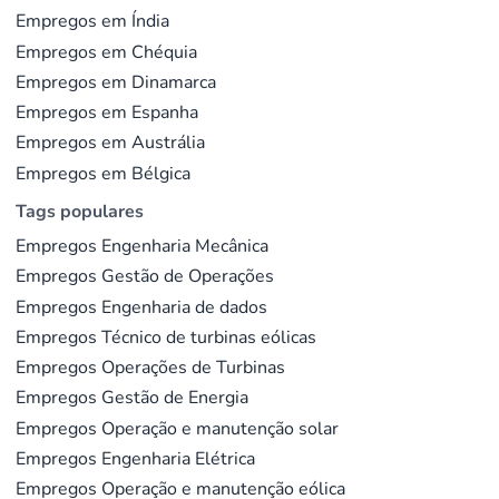
Empregos em Índia
Python domina, desde pipelines de previsão até
Empregos em Chéquia
engenharia de dados. SQL, bases de dados de séries
Empregos em Dinamarca
temporais e plataformas cloud aparecem em
Empregos em Espanha
praticamente todas as ofertas. A experiência em
Empregos em Austrália
aprendizado de máquina
, nomeadamente na previsão
Empregos em Bélgica
de produção eólica e solar, distingue os perfis seniores
Tags populares
dos intermédios. O que separa um analista energético
Empregos Engenharia Mecânica
de um analista de dados generalista é o conhecimento
Empregos Gestão de Operações
do domínio: mercados grossistas de
comercialização
Empregos Engenharia de dados
de energia
, contratos de compra de eletricidade e
Empregos Técnico de turbinas eólicas
mecanismos de equilíbrio de rede.
Empregos Operações de Turbinas
Empregos Gestão de Energia
Para onde evolui o campo
Empregos Operação e manutenção solar
Empregos Engenharia Elétrica
A ascensão da
IA para energia
encurta a distância
Empregos Operação e manutenção eólica
entre a recolha de dados e a tomada de decisão.