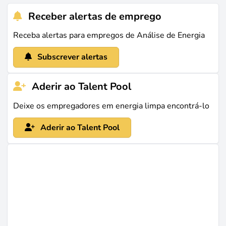
elétrica, modelam preços grossistas e otimizam
Receber alertas de emprego
estratégias de trading para carteiras renováveis. O
lado operacional exige familiaridade com séries
Receba alertas para empregos de Análise de Energia
temporais de dados de sensores, enquanto o lado
Subscrever alertas
comercial pressupõe conhecimento das estruturas dos
mercados energéticos e dos mecanismos de formação
Aderir ao Talent Pool
de preços.
Deixe os empregadores em energia limpa encontrá-lo
O contexto português
Aderir ao Talent Pool
Portugal tinha 78,1 % da sua potência elétrica
instalada proveniente de fontes renováveis em 2025,
com destaque para a hídrica, eólica e solar. A quota de
renováveis no consumo final bruto atingiu 35,2 %, em
aproximação à meta de 51 % para 2030. O
REN Data
Hub
disponibiliza dados em tempo real sobre
produção e consumo - um exemplo da infraestrutura