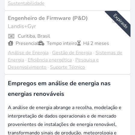
Sustentabilidade
Expirado
Engenheiro de Firmware (P&D)
Landis+Gyr
Curitiba, Brasil
Presencial
Tempo inteiro
Há 2 meses
Análise de Energia
·
Gestão de Energia
·
Sistemas de
Energia
·
Eficiência energética
·
Pesquisa e
Desenvolvimento
·
Suporte Técnico
Empregos em análise de energia nas
energias renováveis
A análise de energia abrange a recolha, modelação e
interpretação de dados operacionais e de mercado
provenientes de instalações de energia renovável,
transformando sinais de produção, meteorologia e