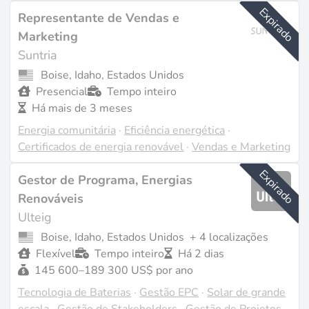
Expirado
Representante de Vendas e
Marketing
Suntria
Boise, Idaho, Estados Unidos
Presencial
Tempo inteiro
Há mais de 3 meses
Energia comunitária
·
Eficiência energética
·
Certificados de energia renovável
·
Vendas e Marketing
Expirado
Gestor de Programa, Energias
Renováveis
Ulteig
Boise, Idaho, Estados Unidos
+ 4 localizações
Flexível
Tempo inteiro
Há 2 dias
145 600–189 300 US$ por ano
Tecnologia de Baterias
·
Gestão EPC
·
Solar de grande
escala
·
Gestão de Stakeholders
·
Gestão de Projetos