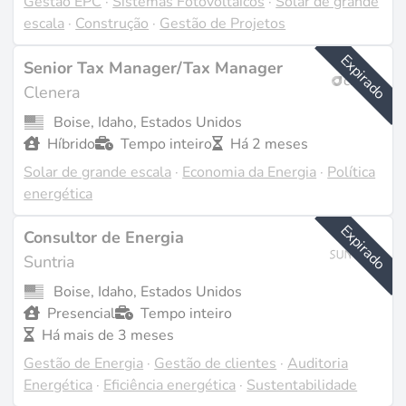
Gestão EPC
·
Sistemas Fotovoltaicos
·
Solar de grande
escala
·
Construção
·
Gestão de Projetos
Expirado
Senior Tax Manager/Tax Manager
Clenera
Boise, Idaho, Estados Unidos
Híbrido
Tempo inteiro
Há 2 meses
Solar de grande escala
·
Economia da Energia
·
Política
energética
Expirado
Consultor de Energia
Suntria
Boise, Idaho, Estados Unidos
Presencial
Tempo inteiro
Há mais de 3 meses
Gestão de Energia
·
Gestão de clientes
·
Auditoria
Energética
·
Eficiência energética
·
Sustentabilidade