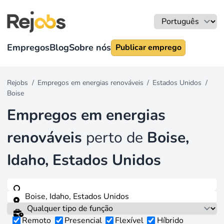
Empregos
Blog
Sobre nós
Publicar emprego
Rejobs
/
Empregos em energias renováveis
/
Estados Unidos
/
Boise
Empregos em energias
renováveis
perto de
Boise,
Idaho, Estados Unidos
Remoto
Presencial
Flexível
Híbrido