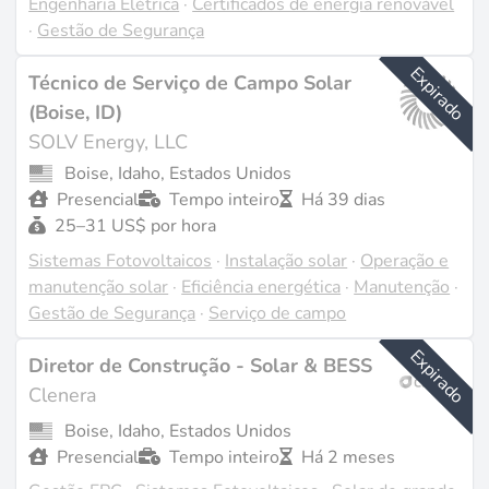
Engenharia Elétrica
·
Certificados de energia renovável
·
Gestão de Segurança
Expirado
Técnico de Serviço de Campo Solar
(Boise, ID)
SOLV Energy, LLC
Boise, Idaho, Estados Unidos
Presencial
Tempo inteiro
Há 39 dias
25–31 US$ por hora
Sistemas Fotovoltaicos
·
Instalação solar
·
Operação e
manutenção solar
·
Eficiência energética
·
Manutenção
·
Gestão de Segurança
·
Serviço de campo
Expirado
Diretor de Construção - Solar & BESS
Clenera
Boise, Idaho, Estados Unidos
Presencial
Tempo inteiro
Há 2 meses