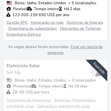
Boise, Idaho, Estados Unidos
+ 5 localizações
Flexível
Tempo inteiro
Há 2 dias
123 200–159 650 US$ por ano
Gestão EPC
·
Integração na rede
·
Sistemas de Energia
·
Engenharia de subestações
·
Operações de Turbinas
·
Engenharia Elétrica
As vagas abaixo foram encerradas.
Criar um alerta de
emprego
Expirado
Eletricista Solar
Sol-Up
Boise, Idaho, Estados Unidos
+ 3 localizações
Presencial
Tempo inteiro
Há 39 dias
28–35 US$ por hora
Tecnologia de Inversores
·
Sistemas Fotovoltaicos
·
Instalação solar
·
Operação e manutenção solar
·