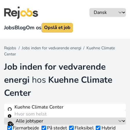
Jobs
Blog
Om os
Opslå et job
Rejobs
/
Jobs inden for vedvarende energi
/
Kuehne Climate
Center
Job inden for vedvarende
energi
hos
Kuehne Climate
Center
Fjernarbejde
På stedet
Fleksibel
Hybrid