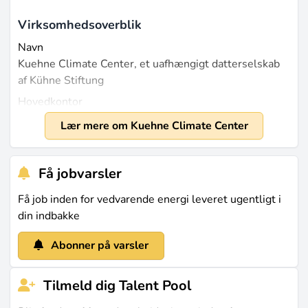
Virksomhedsoverblik
Navn
Kuehne Climate Center, et uafhængigt datterselskab
af Kühne Stiftung
Hovedkontor
Hamburg, Tyskland
Lær mere om Kuehne Climate Center
Grundlagt
2023
Få jobvarsler
Størrelse
Kühne Stiftung, moderselskabet til Kuehne Climate
Få job inden for vedvarende energi leveret ugentligt i
Center, beskæftiger cirka 600 medarbejdere (source:
din indbakke
thephilanthropist.ch
)
Abonner på varsler
Hvad de laver
Kuehne Climate Center (KCC) fokuserer på
Tilmeld dig Talent Pool
logistikorienterede løsninger til reduktion af