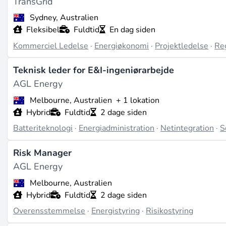
TransGrid
Sydney, Australien
Fleksibel
Fuldtid
En dag siden
Kommerciel Ledelse
·
Energiøkonomi
·
Projektledelse
·
Re
Teknisk leder for E&I-ingeniørarbejde
AGL Energy
Melbourne, Australien
+ 1 lokation
Hybrid
Fuldtid
2 dage siden
Batteriteknologi
·
Energiadministration
·
Netintegration
·
S
Risk Manager
AGL Energy
Melbourne, Australien
Hybrid
Fuldtid
2 dage siden
Overensstemmelse
·
Energistyring
·
Risikostyring