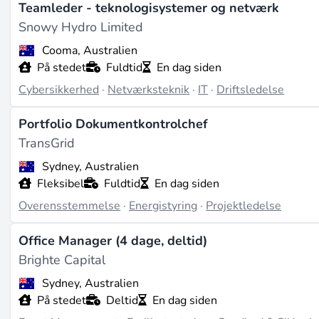
Teamleder - teknologisystemer og netværk
Snowy Hydro Limited
Cooma, Australien
På stedet
Fuldtid
En dag siden
Cybersikkerhed
·
Netværksteknik
·
IT
·
Driftsledelse
Portfolio Dokumentkontrolchef
TransGrid
Sydney, Australien
Fleksibel
Fuldtid
En dag siden
Overensstemmelse
·
Energistyring
·
Projektledelse
Office Manager (4 dage, deltid)
Brighte Capital
Sydney, Australien
På stedet
Deltid
En dag siden