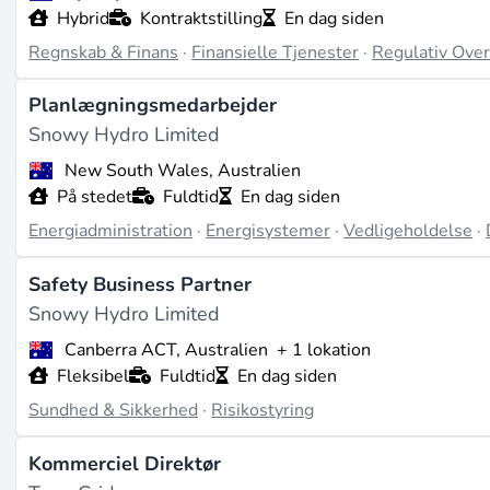
Hybrid
Kontraktstilling
En dag siden
Regnskab & Finans
·
Finansielle Tjenester
·
Regulativ Ove
Planlægningsmedarbejder
Snowy Hydro Limited
New South Wales, Australien
På stedet
Fuldtid
En dag siden
Energiadministration
·
Energisystemer
·
Vedligeholdelse
·
Safety Business Partner
Snowy Hydro Limited
Canberra ACT, Australien
+ 1 lokation
Fleksibel
Fuldtid
En dag siden
Sundhed & Sikkerhed
·
Risikostyring
Kommerciel Direktør