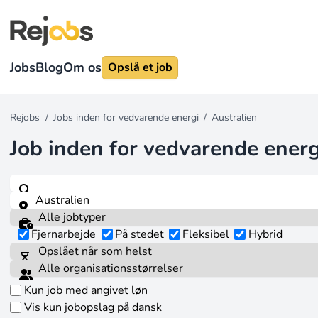
Jobs
Blog
Om os
Opslå et job
Rejobs
/
Jobs inden for vedvarende energi
/
Australien
Job inden for vedvarende energ
Fjernarbejde
På stedet
Fleksibel
Hybrid
Kun job med angivet løn
Vis kun jobopslag på dansk