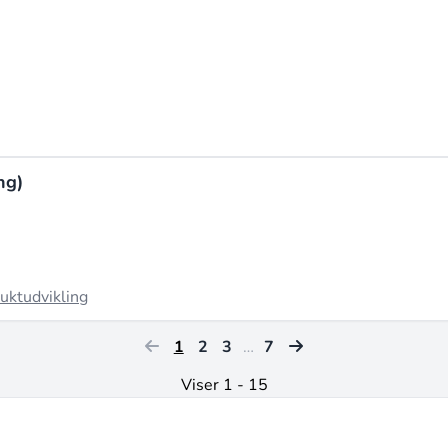
ng)
uktudvikling
1
2
3
…
7
Viser 1 - 15