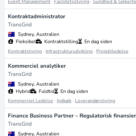
Event Management
·
Facilitetsstyring
·
Sundhed & Sikkerh
Kontraktadministrator
TransGrid
Sydney, Australien
Fleksibel
Kontraktstilling
En dag siden
Kontraktstyring
·
Infrastrukturudvikling
·
Projektledelse
Kommerciel analytiker
TransGrid
Sydney, Australien
Hybrid
Fuldtid
En dag siden
Kommerciel Ledelse
·
Indkøb
·
Leverandørstyring
Finance Business Partner – Regulatorisk finansie
TransGrid
Sydney, Australien