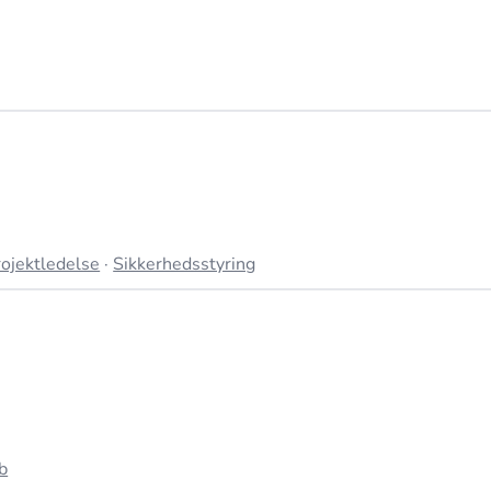
rojektledelse
·
Sikkerhedsstyring
b