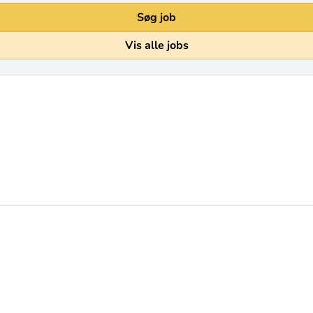
Søg job
Vis alle jobs
g
g