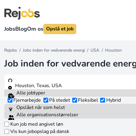
Jobs
Blog
Om os
Opslå et job
Rejobs
/
Jobs inden for vedvarende energi
/
USA
/
Houston
Job inden for vedvarende energ
Fjernarbejde
På stedet
Fleksibel
Hybrid
Kun job med angivet løn
Vis kun jobopslag på dansk