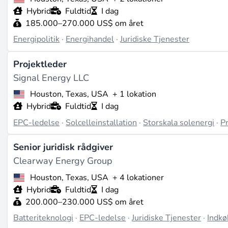
Hybrid
Fuldtid
I dag
185.000–270.000 US$ om året
Energipolitik
·
Energihandel
·
Juridiske Tjenester
Projektleder
Signal Energy LLC
Houston, Texas, USA
+ 1 lokation
Hybrid
Fuldtid
I dag
EPC-ledelse
·
Solcelleinstallation
·
Storskala solenergi
·
P
Senior juridisk rådgiver
Clearway Energy Group
Houston, Texas, USA
+ 4 lokationer
Hybrid
Fuldtid
I dag
200.000–230.000 US$ om året
Batteriteknologi
·
EPC-ledelse
·
Juridiske Tjenester
·
Indkø