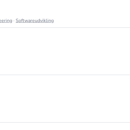
eering
·
Softwareudvikling