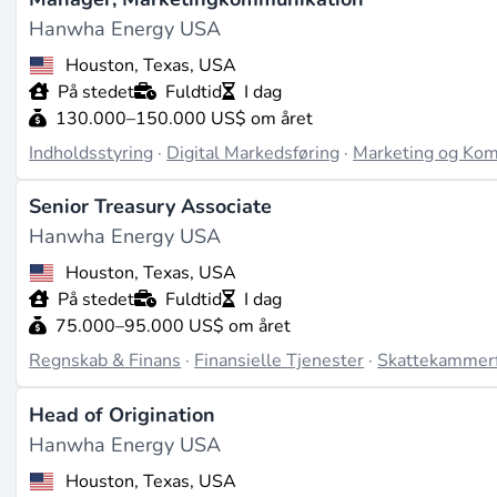
Hanwha Energy USA
Houston, Texas, USA
På stedet
Fuldtid
I dag
130.000–150.000 US$ om året
Indholdsstyring
·
Digital Markedsføring
·
Marketing og Ko
Senior Treasury Associate
Hanwha Energy USA
Houston, Texas, USA
På stedet
Fuldtid
I dag
75.000–95.000 US$ om året
Regnskab & Finans
·
Finansielle Tjenester
·
Skattekammerf
Head of Origination
Hanwha Energy USA
Houston, Texas, USA