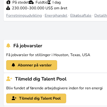
På stedet
Fuldtid
I dag
230.000–300.000 US$ om året
Forretningsudvikling
·
Energihandel
·
Elkøbsaftale
·
Detail
Få jobvarsler
Få jobvarsler for stillinger i Houston, Texas, USA
Abonner på varsler
Tilmeld dig Talent Pool
Bliv fundet af førende arbejdsgivere inden for ren energi
Tilmeld dig Talent Pool