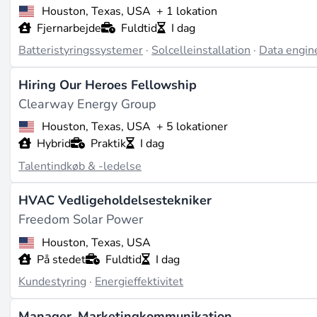
Houston, Texas, USA
+ 1 lokation
Fjernarbejde
Fuldtid
I dag
Batteristyringssystemer
·
Solcelleinstallation
·
Data engin
Hiring Our Heroes Fellowship
Clearway Energy Group
Houston, Texas, USA
+ 5 lokationer
Hybrid
Praktik
I dag
Talentindkøb & -ledelse
HVAC Vedligeholdelsestekniker
Freedom Solar Power
Houston, Texas, USA
På stedet
Fuldtid
I dag
Kundestyring
·
Energieffektivitet
Manager, Marketingkommunikation