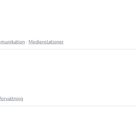
mmunikation
·
Medierelationer
orvaltning