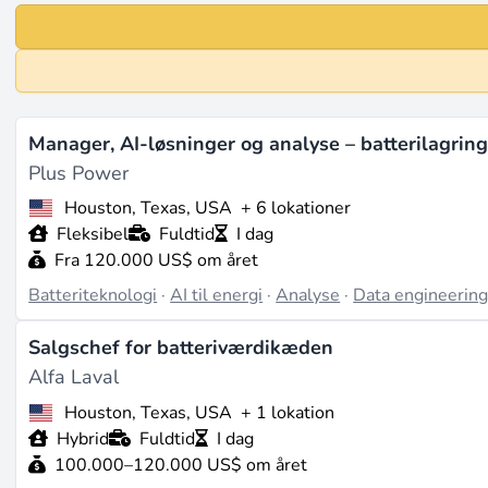
Manager, AI-løsninger og analyse – batterilagrin
Plus Power
Houston, Texas, USA
+ 6 lokationer
Fleksibel
Fuldtid
I dag
Fra 120.000 US$ om året
Batteriteknologi
·
AI til energi
·
Analyse
·
Data engineerin
Salgschef for batteriværdikæden
Alfa Laval
Houston, Texas, USA
+ 1 lokation
Hybrid
Fuldtid
I dag
100.000–120.000 US$ om året