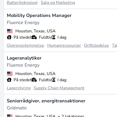
Batteriteknologi
·
Salg og Marketing
Mobility Operations Manager
Fluence Energy
Houston, Texas, USA
På stedet
Fuldtid
I dag
Overensstemmelse
·
Humanressourcer
·
Driftsledelse
·
Ta
Lageranalytiker
Fluence Energy
Houston, Texas, USA
På stedet
Fuldtid
I dag
Lagerstyring
·
Supply Chain Management
Seniorrådgiver, energitransaktioner
Gridmatic
Houston, Texas, USA
+ 2 lokationer