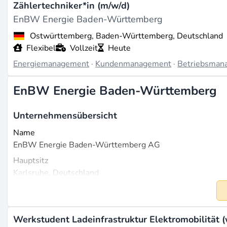
Zählertechniker*in (m/w/d)
EnBW Energie Baden-Württemberg
Ostwürttemberg, Baden-Württemberg, Deutschland
Flexibel
Vollzeit
Heute
Energiemanagement
·
Kundenmanagement
·
Betriebsman
EnBW Energie Baden-Württemberg
Unternehmensübersicht
Name
EnBW Energie Baden-Württemberg AG
Hauptsitz
Karlsruhe, Deutschland
Gegründet
1997
Größe
Werkstudent Ladeinfrastruktur Elektromobilität 