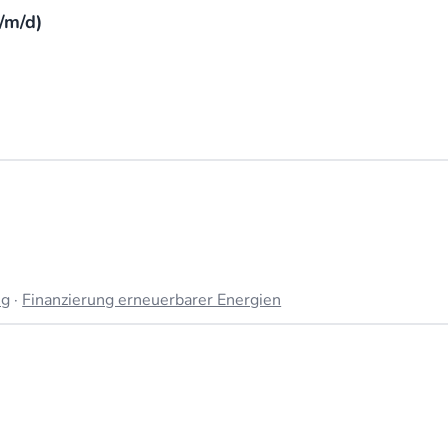
/m/d)
ng
·
Finanzierung erneuerbarer Energien