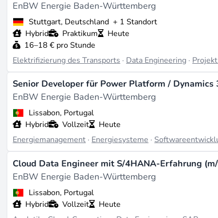
Ungefähr 28,600 Mitarbeiter (Stand: 31. Dezember 2024) 
EnBW Energie Baden-Württemberg
Stuttgart, Deutschland
+ 1 Standort
Was sie tun
Hybrid
Praktikum
Heute
EnBW konzentriert sich auf erneuerbare Energien, einschl
16–18 € pro Stunde
Unternehmen in die thermische Erzeugung mit wasserstoff
Elektrifizierung des Transports
·
Data Engineering
·
Projek
beispielsweise die Elektromobilitätsinfrastruktur über 
und das Marketing an Endverbraucher über die Tochterges
Senior Developer für Power Platform / Dynamics 
konzentrieren sich auf Deutschland, insbesondere Baden-W
EnBW Energie Baden-Württemberg
Projekte & Erfolgsbilanz
Lissabon, Portugal
Hybrid
Vollzeit
Heute
Zu den bemerkenswerten Projekten von EnBW gehören die
mit erneuerbarer Energie versorgen. Zudem hat das Unter
Energiemanagement
·
Energiesysteme
·
Softwareentwickl
Gaskraftwerke zu ersetzen. Aktuelle Großprojekte umfas
Württemberg für den Wasserstoffbetrieb in den 2030er 
Cloud Data Engineer mit S/4HANA-Erfahrung (m/
Partnerschaften für industrielle PPAs und LNG-Beschaffu
EnBW Energie Baden-Württemberg
Lissabon, Portugal
Aktuelle Entwicklungen
Hybrid
Vollzeit
Heute
In den letzten zwei Jahren berichtete EnBW über einen Um