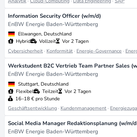
Analytik
·
Cloud-Computing
·
Data Engineering
·
SAP
Milliarden Euro aus der thermischen Erzeugung und dem H
Investitionssumme von 40 Milliarden Euro bis 2030 in e
Information Security Officer (w/m/d)
negativ auf die Einnahmen im Bereich Smart Infrastructure
EnBW Energie Baden-Württemberg
Unternehmen weiterhin in die Sicherheit der Energieversor
Ellwangen, Deutschland
Arbeiten dort
Hybrid
Vollzeit
Vor 2 Tagen
EnBW bietet Stellen in verschiedenen Abteilungen an, daru
Cybersicherheit
·
Konformität
·
Energie-Governance
·
Energ
Mitarbeiterzahl beträgt etwa 28,600, mit einem Wachstum 
Württemberg wie Stuttgart und Heilbronn. Die Unternehmens
Werkstudent B2C Vertrieb Team Partner Sales (w
Energieversorgungssicherheit widerspiegelt (source:
enbw
EnBW Energie Baden-Württemberg
wandelnden Sektor.
Stuttgart, Deutschland
Flexibel
Teilzeit
Vor 2 Tagen
Zuletzt aktualisiert am Feb 23, 2026 |
Ein Problem melde
16–18 € pro Stunde
Geschäftsentwicklung
·
Kundenmanagement
·
Energiezug
Social Media Manager Redaktionsplanung (w/m/d) 
EnBW Energie Baden-Württemberg