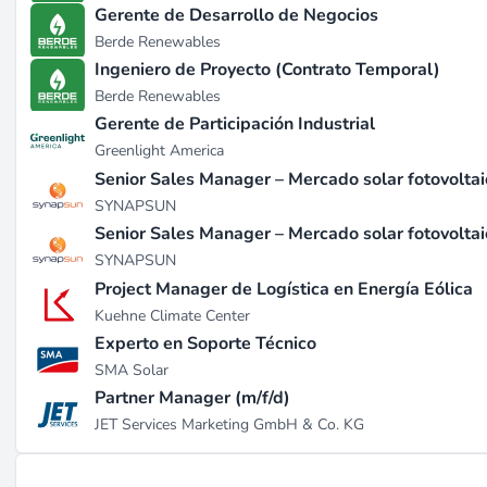
Desde 2015, IEEFA ha desempeñado un papel importante en l
Gerente de Desarrollo de Negocios
eficiencia en la distribución eléctrica, la competitividad d
Berde Renewables
electrificación y el desarrollo de infraestructura para rede
Ingeniero de Proyecto (Contrato Temporal)
informado evaluaciones de riesgos y beneficios energético
Berde Renewables
inversión de capital tanto en sectores públicos como priva
Gerente de Participación Industrial
las renovables, demostrando su influencia en políticas ene
Greenlight America
incluyendo subvenciones de fundaciones como la MacArthu
Senior Sales Manager – Mercado solar fotovoltaic
wikipedia.org
).
SYNAPSUN
Senior Sales Manager – Mercado solar fotovolta
Desarrollos Recientes
SYNAPSUN
En los últimos años, IEEFA ha ampliado su presencia global
Project Manager de Logística en Energía Eólica
aumentando su capacidad para influir en la economía energ
Kuehne Climate Center
que apoyan su misión, manteniendo un presupuesto anual só
Experto en Soporte Técnico
recientemente ofertas de empleo para roles especializado
SMA Solar
continuo y compromiso con modalidades de trabajo flexibl
Partner Manager (m/f/d)
JET Services Marketing GmbH & Co. KG
Trabajar Allí
IEEFA ofrece una variedad de oportunidades laborales flex