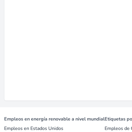
filantropía sin fines de lucro, sectores ambientales y ver
fuertes habilidades analíticas hasta Controladores de Cont
La organización fomenta una cultura colaborativa apoyada
centralizada, enfatizando cualidades de iniciativa propia y
acordes con la experiencia, con algunos puestos que requie
Última actualización el may. 5, 2026 |
Informar un problem
Empleos en energía renovable a nivel mundial
Etiquetas p
Empleos en Estados Unidos
Empleos de 