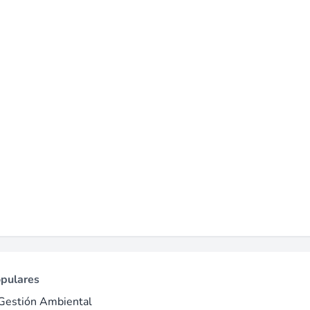
des, así como en medios y periodismo. Los puestos van desde An
abilidad basados en la sede de Cleveland, encargados de opera
 por un pequeño equipo en la sede de Cleveland que gestiona c
 capacidad para supervisión a distancia en roles remotos (fuente
ren viajes, por ejemplo a Nueva York para ciertas tareas admin
a
opulares
Gestión Ambiental