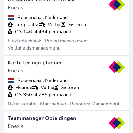
Enexis
Roosendaal, Nederland
Ter plaatse
Voltijd
Gisteren
€ 3.146–4.494 per maand
Elektrotechniek
·
Projectmanagement
·
Veiligheidsmanagement
Korte termijn planner
Enexis
Roosendaal, Nederland
Hybride
Voltijd
Gisteren
€ 3.350–4.786 per maand
Netintegratie
·
Klantbeheer
·
Resource Management
Teammanager Opleidingen
Enexis