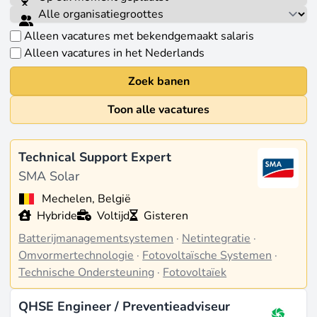
Alleen vacatures met bekendgemaakt salaris
Alleen vacatures in het Nederlands
Zoek banen
Toon alle vacatures
Technical Support Expert
SMA Solar
Mechelen, België
Hybride
Voltijd
Gisteren
Batterijmanagementsystemen
·
Netintegratie
·
Omvormertechnologie
·
Fotovoltaïsche Systemen
·
Technische Ondersteuning
·
Fotovoltaïek
QHSE Engineer / Preventieadviseur