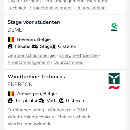
Civiele Techniek
·
EPC-management
·
Maritieme
Techniek
·
Projectmanagement
·
Duurzaamheid
Stage voor studenten
DEME
Beveren, België
Flexibel
Stage
Gisteren
Gemeenschapsenergie
·
Energie-efficiëntie
·
Projectmanagement
·
Duurzaamheid
Windturbine Technicus
ENERCON
Antwerpen, België
Ter plaatse
Voltijd
Gisteren
Turbinebediening
·
Windenergie O&M
·
Windturbinetechnicus
·
Elektrotechniek
·
Werktuigbouwkunde