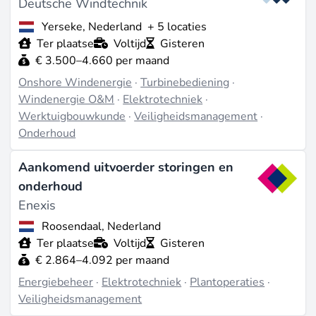
Deutsche Windtechnik
Yerseke, Nederland
+ 5 locaties
Ter plaatse
Voltijd
Gisteren
€ 3.500–4.660 per maand
Onshore Windenergie
·
Turbinebediening
·
Windenergie O&M
·
Elektrotechniek
·
Werktuigbouwkunde
·
Veiligheidsmanagement
·
Onderhoud
Aankomend uitvoerder storingen en
onderhoud
Enexis
Roosendaal, Nederland
Ter plaatse
Voltijd
Gisteren
€ 2.864–4.092 per maand
Energiebeheer
·
Elektrotechniek
·
Plantoperaties
·
Veiligheidsmanagement