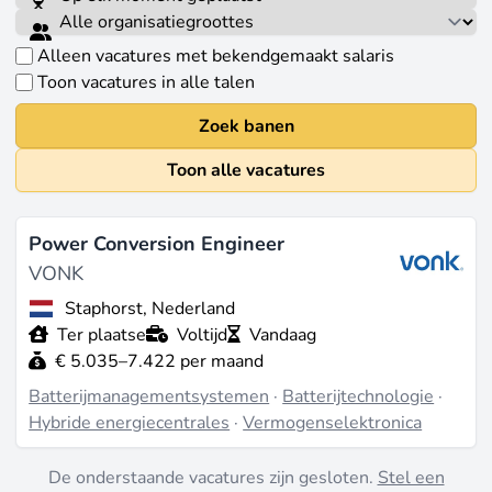
Alleen vacatures met bekendgemaakt salaris
Toon vacatures in alle talen
Zoek banen
Toon alle vacatures
Power Conversion Engineer
VONK
Staphorst, Nederland
Ter plaatse
Voltijd
Vandaag
€ 5.035–7.422 per maand
Batterijmanagementsystemen
·
Batterijtechnologie
·
Hybride energiecentrales
·
Vermogenselektronica
De onderstaande vacatures zijn gesloten.
Stel een