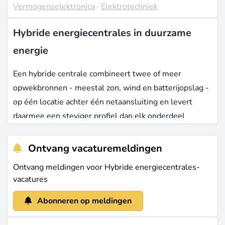
Vermogenselektronica
·
Elektrotechniek
Hybride energiecentrales in duurzame
energie
Een hybride centrale combineert twee of meer
opwekbronnen - meestal zon, wind en batterijopslag -
op één locatie achter één netaansluiting en levert
daarmee een steviger profiel dan elk onderdeel
afzonderlijk. Europa had begin 2026 12 tot 14 GW aan
hybride capaciteit staan; tegen 2035 wordt 55 tot 70
Ontvang vacaturemeldingen
GW verwacht, een groei van 14 tot 17 procent per
Ontvang meldingen voor Hybride energiecentrales-
jaar.
vacatures
In Nederland is het verhaal vooral een
Abonneren op meldingen
netcongestieverhaal. In 2025 werd 4,4 TWh aan zon-
en windstroom afgeschakeld, tegen 3,3 TWh een jaar