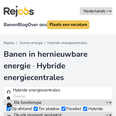
Banen
Blog
Over ons
Plaats een vacature
Rejobs
/
Zonne-energie
/
Hybride energiecentrales
Banen in hernieuwbare
energie
·
Hybride
energiecentrales
Op afstand
Ter plaatse
Flexibel
Hybride