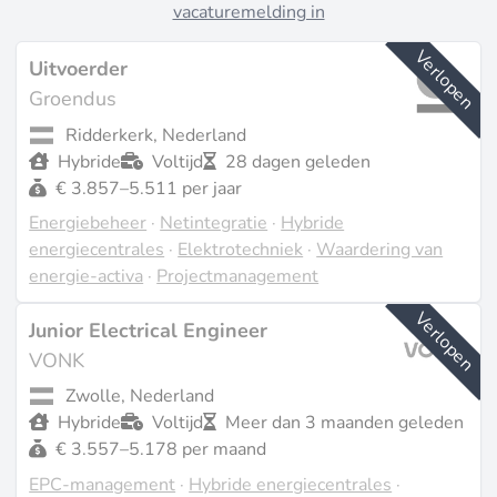
vacaturemelding in
Verlopen
Uitvoerder
Groendus
Ridderkerk, Nederland
Hybride
Voltijd
28 dagen geleden
€ 3.857–5.511 per jaar
Energiebeheer
·
Netintegratie
·
Hybride
energiecentrales
·
Elektrotechniek
·
Waardering van
energie-activa
·
Projectmanagement
Verlopen
Junior Electrical Engineer
VONK
Zwolle, Nederland
Hybride
Voltijd
Meer dan 3 maanden geleden
€ 3.557–5.178 per maand
EPC-management
·
Hybride energiecentrales
·