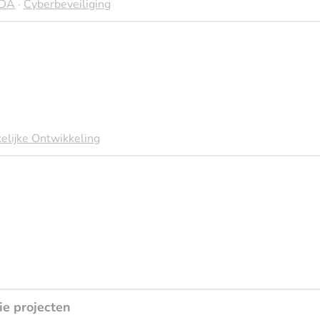
DA
·
Cyberbeveiliging
elijke Ontwikkeling
e projecten