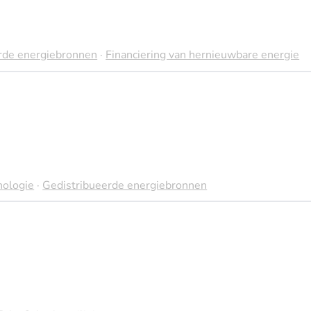
rde energiebronnen
·
Financiering van hernieuwbare energie
nologie
·
Gedistribueerde energiebronnen