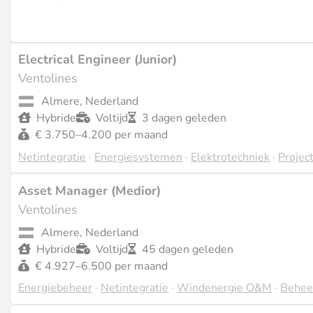
Opgericht
2007
Grootte
Electrical Engineer (Junior)
Het aantal werknemers is niet openbaar gemaakt, en de omz
Ventolines
Almere, Nederland
Wat Ze Doen
Hybride
Voltijd
3 dagen geleden
Ventolines richt zich op technologieën voor windenergie, z
€ 3.750–4.200 per maand
ontwikkeling tot beheer (source:
solarplaza.com
). Hun pro
Netintegratie
·
Energiesystemen
·
Elektrotechniek
·
Proje
ontwerp, constructie en doorlopend beheer. De nadruk ligt
energie, opslagoplossingen en integratiesystemen (sourc
Asset Manager (Medior)
energieleveranciers, overheden en consumenten in Nederlan
Ventolines
climateinsider.com
).
Almere, Nederland
Projecten & Track Record
Hybride
Voltijd
45 dagen geleden
€ 4.927–6.500 per maand
Onder de opmerkelijke voltooide projecten van Ventolin
Ventolines was verantwoordelijk voor de realisatie en ontw
Energiebeheer
·
Netintegratie
·
Windenergie O&M
·
Beheer
(source:
ventolines.nl
). Het bedrijf blijft actief betrokken