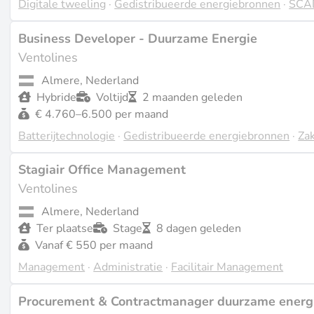
Digitale tweeling
·
Gedistribueerde energiebronnen
·
SCA
Business Developer - Duurzame Energie
Ventolines
Almere, Nederland
Hybride
Voltijd
2 maanden geleden
€ 4.760–6.500 per maand
Batterijtechnologie
·
Gedistribueerde energiebronnen
·
Zak
Stagiair Office Management
Ventolines
Almere, Nederland
Ter plaatse
Stage
8 dagen geleden
Vanaf € 550 per maand
Management
·
Administratie
·
Facilitair Management
Procurement & Contractmanager duurzame energi