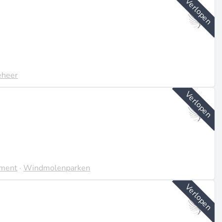
Verlopen
, overheden, boeren en coöperaties, met samenwerkingen
u
).
it projecten in Nederland benut (source:
cieringsrondes gedocumenteerd in de beschikbare bronnen
eheer
Verlopen
 huidige vacatures gedetailleerd. De bedrijfscultuur
urende projecten, wat de passie van de oprichters voor
an het bedrijf en de carrièresectie van de website te
:
linkedin.com
).
ement
·
Windmolenparken
Verlopen