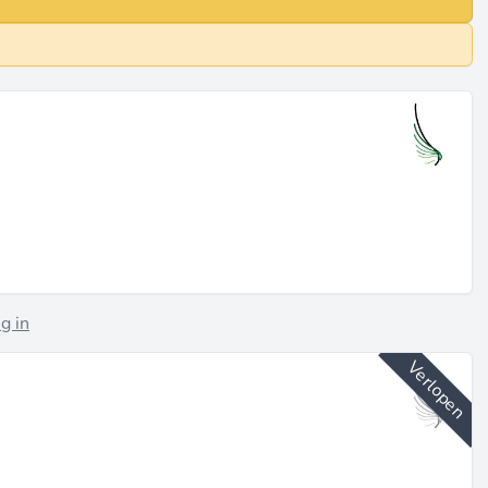
g in
Verlopen