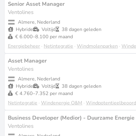
in recente bronnen (source:
solarplaza.com
). Hun klantenk
Senior Asset Manager
met de Rijksdienst voor Ondernemend Nederland (RVO) e
Ventolines
Almere, Nederland
Recente Ontwikkelingen
Hybride
Voltijd
38 dagen geleden
In de afgelopen twee jaar heeft Ventolines zijn expertise i
€ 6.000–8.100 per maand
windandwaterworks.nl
). Er zijn geen belangrijke aankon
Energiebeheer
·
Netintegratie
·
Windmolenparken
·
Winde
van 2024-2025 (source: search results overview).
Asset Manager
Werken Bij Ventolines
Ventolines
Informatie over werken bij Ventolines is beperkt in openba
Almere, Nederland
benadrukt een samenwerkingsgerichte, eigenaarschap-gedre
Hybride
Voltijd
38 dagen geleden
hernieuwbare energie weerspiegelt (source:
ventolines.nl
€ 4.760–7.352 per maand
raadplegen voor actuele vacatures, aangezien er geen actie
Netintegratie
·
Windenergie O&M
·
Windpotentieelbeoord
Laatst bijgewerkt op feb. 23, 2026 |
Meld een probleem
Business Developer (Medior) - Duurzame Energie
Ventolines
Almere, Nederland