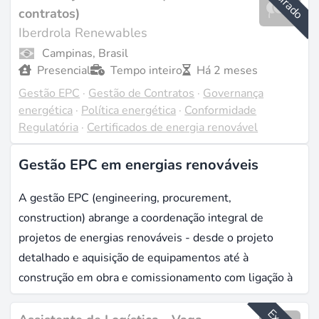
Expirado
contratos)
Iberdrola Renewables
Campinas, Brasil
Presencial
Tempo inteiro
Há 2 meses
Gestão EPC
·
Gestão de Contratos
·
Governança
energética
·
Política energética
·
Conformidade
Regulatória
·
Certificados de energia renovável
Gestão EPC em energias renováveis
A gestão EPC (engineering, procurement,
construction) abrange a coordenação integral de
projetos de energias renováveis - desde o projeto
detalhado e aquisição de equipamentos até à
construção em obra e comissionamento com ligação à
rede. O mercado global de EPC no setor energético
atingiu 732 mil milhões de dólares em 2025, com os