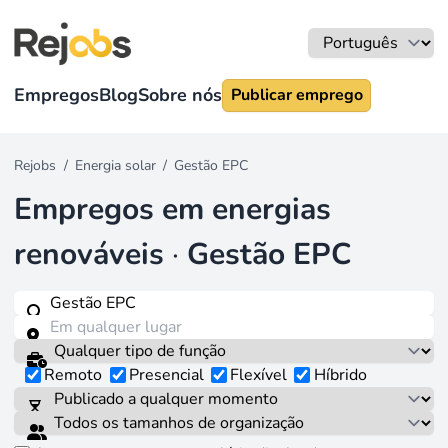
Empregos
Blog
Sobre nós
Publicar emprego
Rejobs
/
Energia solar
/
Gestão EPC
Empregos em energias
renováveis
·
Gestão EPC
Remoto
Presencial
Flexível
Híbrido