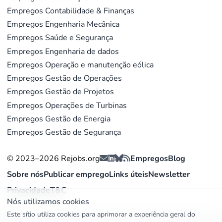
Empregos Contabilidade & Finanças
anual de 6,4 %. Em Portugal, só em janeiro de 2025
Empregos Engenharia Mecânica
foram adicionados 66 MW de nova capacidade, com 57
Empregos Saúde e Segurança
MW em geração descentralizada solar. Em fevereiro
Empregos Engenharia de dados
de 2025,
81,2 % da eletricidade portuguesa
provinha
Empregos Operação e manutenção eólica
de fontes renováveis.
Empregos Gestão de Operações
A escassez de talento é um problema concreto. A
Empregos Gestão de Projetos
gestão EPC é uma das funções mais difíceis de
Empregos Operações de Turbinas
preencher, porque exige tanto experiência prática em
Empregos Gestão de Energia
obra como visão estratégica. Candidatos com
Empregos Gestão de Segurança
certificações PMP ou PRINCE2 e experiência de
terreno têm a posição negocial mais forte. A tendência
© 2023–2026 Rejobs.org
Empregos
Blog
para
centrais híbridas
- que combinam solar, eólica e
Sobre nós
Publicar emprego
Links úteis
Newsletter
armazenamento num único local - acrescenta
Privacidade
T&C
complexidade que só gestores EPC experientes
Nós utilizamos cookies
conseguem gerir.
Este sítio utiliza cookies para aprimorar a experiência geral do