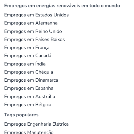
projetos
, gestor de projetos sénior,
diretor de obra
e
Empregos em energias renováveis em todo o mundo
engenheiro de projeto EPC. Os empregadores
Empregos em Estados Unidos
procuram perfis híbridos que combinem profundidade
Empregos em Alemanha
técnica com
gestão comercial
- alguém capaz de
Empregos em Reino Unido
interpretar um diagrama unifilar e negociar uma ordem
Empregos em Países Baixos
de alteração na mesma reunião.
Empregos em França
A especialização cresce: gestores de
projetos turnkey
Empregos em Canadá
acompanham todo o processo desde o licenciamento
Empregos em Índia
até ao
comissionamento
. As
aquisições
e a
gestão da
Empregos em Chéquia
cadeia de suprimentos
consolidam-se como
Empregos em Dinamarca
percursos profissionais autónomos dentro das
Empregos em Espanha
organizações EPC.
Empregos em Austrália
Empregos em Bélgica
Mercado e perspetivas
Tags populares
O
mercado europeu de EPC solar
foi avaliado em 90,9
Empregos Engenharia Elétrica
Empregos Manutenção
mil milhões de dólares em 2024, com um crescimento