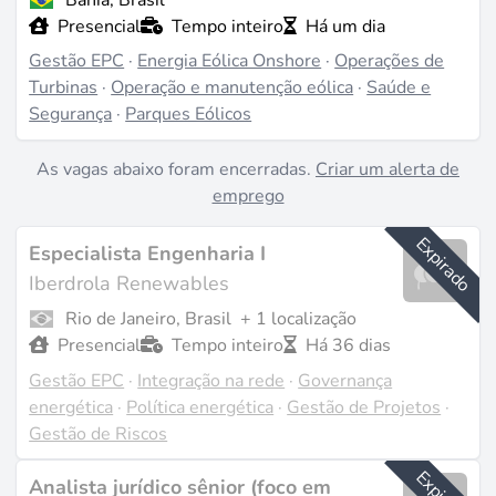
Presencial
Tempo inteiro
Há um dia
Gestão EPC
·
Energia Eólica Onshore
·
Operações de
Turbinas
·
Operação e manutenção eólica
·
Saúde e
Segurança
·
Parques Eólicos
As vagas abaixo foram encerradas.
Criar um alerta de
emprego
Expirado
Especialista Engenharia I
Iberdrola Renewables
Rio de Janeiro, Brasil
+ 1 localização
Presencial
Tempo inteiro
Há 36 dias
Gestão EPC
·
Integração na rede
·
Governança
energética
·
Política energética
·
Gestão de Projetos
·
Gestão de Riscos
Analista jurídico sênior (foco em