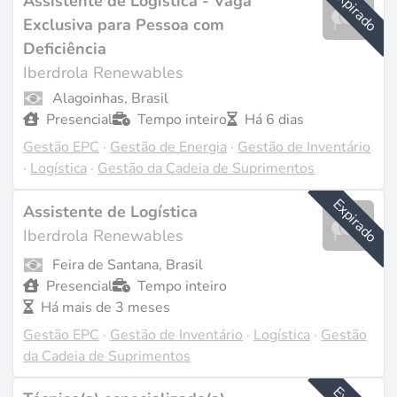
Expirado
Assistente de Logística - Vaga
projetos solares e eólicos a liderar o crescimento.
Exclusiva para Pessoa com
Deficiência
O que fazem os gestores EPC
Iberdrola Renewables
Alagoinhas, Brasil
Ao contrário da gestão de projetos convencional, o
Presencial
Tempo inteiro
Há 6 dias
EPC em renováveis exige a coordenação de processos
Gestão EPC
·
Gestão de Energia
·
Gestão de Inventário
estreitamente interligados, em que uma alteração no
·
Logística
·
Gestão da Cadeia de Suprimentos
projeto se reflete diretamente nos prazos de aquisição
Expirado
e na sequência construtiva. Um gestor EPC num
Assistente de Logística
parque solar de 200 MW gere simultaneamente a
Iberdrola Renewables
importação de módulos de vários continentes, obras
Feira de Santana, Brasil
de engenharia civil, instalação de alta tensão e licenças
Presencial
Tempo inteiro
de ligação à rede - tudo sob contrato a preço fixo com
Há mais de 3 meses
penalizações por atraso. Segundo um estudo da
Gestão EPC
·
Gestão de Inventário
·
Logística
·
Gestão
KPMG, 64 % dos projetos EPC ultrapassam o
da Cadeia de Suprimentos
orçamento e 73 % registam atrasos, o que explica a