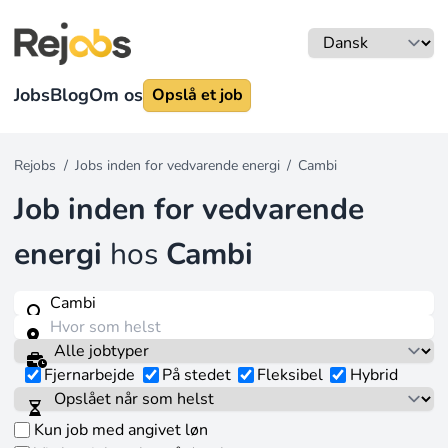
Jobs
Blog
Om os
Opslå et job
Rejobs
/
Jobs inden for vedvarende energi
/
Cambi
Job inden for vedvarende
energi
hos
Cambi
Fjernarbejde
På stedet
Fleksibel
Hybrid
Kun job med angivet løn