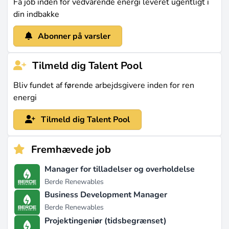
Få job inden for vedvarende energi leveret ugentligt i
skræddersyede tjenester til at støtte medarbejdere i
din indbakke
en voksende virksomhed efter børsnoteringen (kilde:
career.cambi.com
Abonner på varsler
).
Tilmeld dig Talent Pool
Sidst opdateret den maj 30, 2026 |
Rapporter et
problem
Bliv fundet af førende arbejdsgivere inden for ren
energi
Tilmeld dig Talent Pool
Fremhævede job
Manager for tilladelser og overholdelse
Berde Renewables
Business Development Manager
Berde Renewables
Projektingeniør (tidsbegrænset)