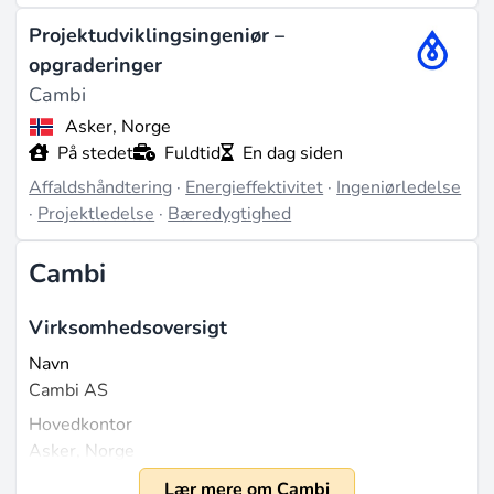
Projektudviklingsingeniør –
opgraderinger
Cambi
Asker, Norge
På stedet
Fuldtid
En dag siden
Affaldshåndtering
·
Energieffektivitet
·
Ingeniørledelse
·
Projektledelse
·
Bæredygtighed
Cambi
Virksomhedsoversigt
Navn
Cambi AS
Hovedkontor
Asker, Norge
Grundlagt
Lær mere om Cambi