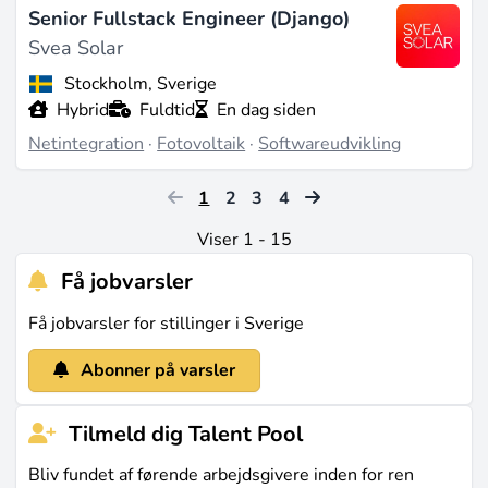
Senior Fullstack Engineer (Django)
Svea Solar
Stockholm, Sverige
Hybrid
Fuldtid
En dag siden
Netintegration
·
Fotovoltaik
·
Softwareudvikling
1
2
3
4
Viser 1 - 15
Få jobvarsler
Få jobvarsler for stillinger i Sverige
Abonner på varsler
Tilmeld dig Talent Pool
Bliv fundet af førende arbejdsgivere inden for ren