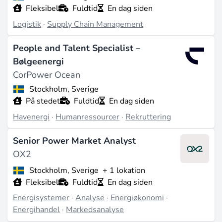
Fleksibel
Fuldtid
En dag siden
Logistik
·
Supply Chain Management
People and Talent Specialist –
Bølgeenergi
CorPower Ocean
Stockholm, Sverige
På stedet
Fuldtid
En dag siden
Havenergi
·
Humanressourcer
·
Rekruttering
Senior Power Market Analyst
OX2
Stockholm, Sverige
+ 1 lokation
Fleksibel
Fuldtid
En dag siden
Energisystemer
·
Analyse
·
Energiøkonomi
·
Energihandel
·
Markedsanalyse