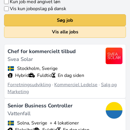
Kun job med angivet løn
Vis kun jobopslag på dansk
Søg job
Vis alle jobs
Chef for kommercielt tilbud
Svea Solar
Stockholm, Sverige
Hybrid
Fuldtid
En dag siden
Forretningsudvikling
·
Kommerciel Ledelse
·
Salg og
Marketing
Senior Business Controller
Vattenfall
Solna, Sverige
+ 4 lokationer
Fleksibel
Fuldtid
En dag siden