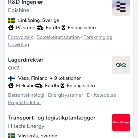
R&D Ingeniør
Epishine
Linköping, Sverige
På stedet
Fuldtid
En dag siden
Fotovoltaik
·
Solcelleinstallation
·
Forskning og
Udvikling
Lagerdirektør
OX2
Vasa, Finland
+ 9 lokationer
Fleksibel
Fuldtid
En dag siden
Batteriteknologi
·
Energisystemer
·
Driftsledelse
·
Projektledelse
Transport- og logistikplanlægger
Hitachi Energy
Västerås, Sverige