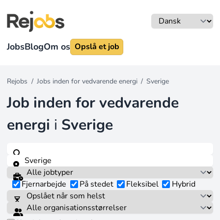
Jobs
Blog
Om os
Opslå et job
Rejobs
/
Jobs inden for vedvarende energi
/
Sverige
Job inden for vedvarende
energi
i
Sverige
Fjernarbejde
På stedet
Fleksibel
Hybrid