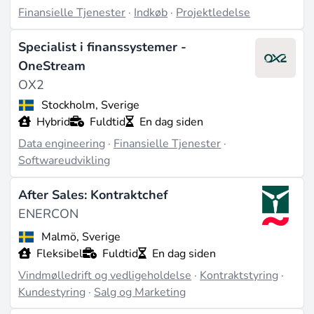
Finansielle Tjenester
·
Indkøb
·
Projektledelse
Specialist i finanssystemer -
OneStream
OX2
Stockholm, Sverige
Hybrid
Fuldtid
En dag siden
Data engineering
·
Finansielle Tjenester
·
Softwareudvikling
After Sales: Kontraktchef
ENERCON
Malmö, Sverige
Fleksibel
Fuldtid
En dag siden
Vindmølledrift og vedligeholdelse
·
Kontraktstyring
·
Kundestyring
·
Salg og Marketing