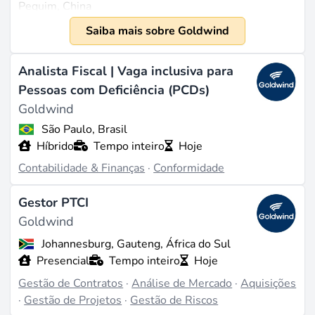
Pequim, China
Fundação
Saiba mais sobre Goldwind
1998
Escala
Analista Fiscal | Vaga inclusiva para
Mais de 10.000 funcionários em todo o mundo
Pessoas com Deficiência (PCDs)
(source:
linkedin.com
). Receita de 6,7 bilhões de
Goldwind
dólares em 2024 (source:
goldwindamericas.com
).
São Paulo, Brasil
Híbrido
Tempo inteiro
Hoje
O Que Fazem
Contabilidade & Finanças
·
Conformidade
A Goldwind Technology se concentra em tecnologia
de energia eólica, especialmente em turbinas eólicas
Gestor PTCI
de grande porte (WTGs), utilizando tecnologia de
Goldwind
acionamento direto com ímãs permanentes (PMDD).
Das mais de 26.000 turbinas produzidas pela
Johannesburg, Gauteng, África do Sul
empresa, mais de 23.000 utilizam esse design para
Presencial
Tempo inteiro
Hoje
aumentar a eficiência e reduzir os custos de
Gestão de Contratos
·
Análise de Mercado
·
Aquisições
manutenção (source:
wikipedia.org
). Os produtos e
·
Gestão de Projetos
·
Gestão de Riscos
serviços da Goldwind abrangem quatro áreas