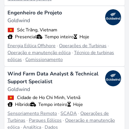
parques eólicos (desenvolvimento de projetos,
operação), com mais de 1.000 engenheiros de P&D
Engenheiro de Projeto
entre os funcionários, totalizando mais de 10.000
Goldwind
pessoas (source:
zoominfo.com
). As contratações
Sóc Trăng, Vietnam
ocorrem principalmente na sede em Pequim, Urumqi,
Presencial
Tempo inteiro
Hoje
Chicago, EUA, e outras cidades; embora os indicadores
de crescimento de funcionários recentes tenham sido
Energia Eólica Offshore
·
Operações de Turbinas
·
monitorados, não há informações específicas sobre
Operação e manutenção eólica
·
Técnico de turbinas
contratações (source:
goldwindamericas.com
). A
eólicas
·
Comissionamento
cultura da empresa enfatiza os interesses das partes
interessadas (funcionários, clientes, fornecedores,
Wind Farm Data Analyst & Technical
comunidade), implementando a mercantilização de
Support Specialist
talentos de 2006 a 2010 e reestruturação da gestão
Goldwind
profissional de 2011 a 2015 (source:
wikipedia.org
).
Cidade de Ho Chi Minh, Vietnã
Híbrido
Tempo inteiro
Hoje
Última atualização em fev 23, 2026 |
Relatar um
Sensoriamento Remoto
·
SCADA
·
Operações de
problema
Turbinas
·
Parques Eólicos
·
Operação e manutenção
eólica
·
Analítica
·
Dados