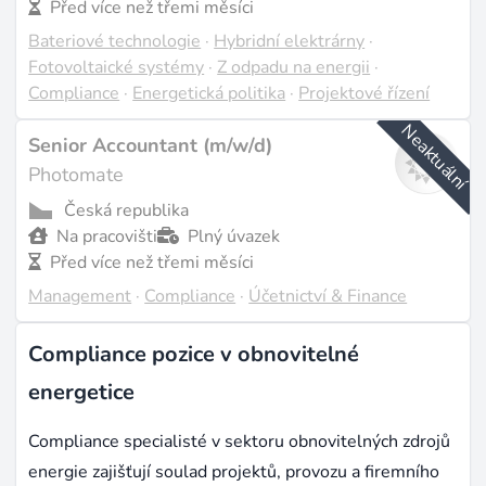
Před více než třemi měsíci
Bateriové technologie
·
Hybridní elektrárny
·
Fotovoltaické systémy
·
Z odpadu na energii
·
Compliance
·
Energetická politika
·
Projektové řízení
Neaktuální
Senior Accountant (m/w/d)
Photomate
Česká republika
Na pracovišti
Plný úvazek
Před více než třemi měsíci
Management
·
Compliance
·
Účetnictví & Finance
Compliance pozice v obnovitelné
energetice
Compliance specialisté v sektoru obnovitelných zdrojů
energie zajišťují soulad projektů, provozu a firemního