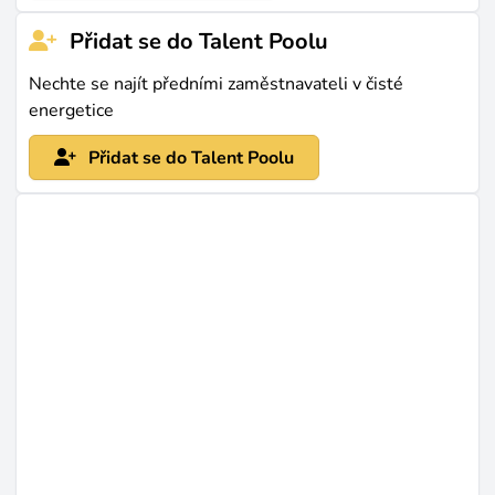
s datovými body ESRS - rámec CSRD obsahuje přes 1
Přidat se do Talent Poolu
100 potenciálních vykazovacích položek.
Nechte se najít předními zaměstnavateli v čisté
Poslední aktualizace: dub 3, 2026 |
Nahlásit problém
energetice
Přidat se do Talent Poolu