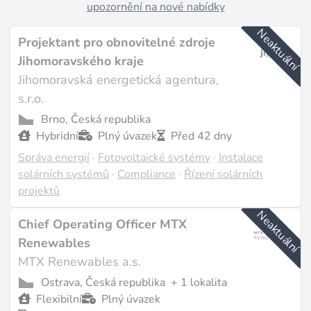
upozornění na nové nabídky
Neaktuální
Projektant pro obnovitelné zdroje
Jihomoravského kraje
Jihomoravská energetická agentura,
s.r.o.
Brno, Česká republika
Hybridní
Plný úvazek
Před 42 dny
Správa energií
·
Fotovoltaické systémy
·
Instalace
solárních systémů
·
Compliance
·
Řízení solárních
projektů
Neaktuální
Chief Operating Officer MTX
Renewables
MTX Renewables a.s.
Ostrava, Česká republika
+ 1 lokalita
Flexibilní
Plný úvazek