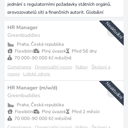
jednání s regulatorními požadavky státních orgánů,
provozovatelů sítí a finančních autorit. Globální
energetický sektor dnes zaměstnává
76 milionů lidí
a
Neaktuální
HR Manager
podíl pozic zaměřených na regulaci, právo a reporting
Greenbuddies
roste rychleji než poptávka po čistě technických rolích.
Praha, Česká republika
Proč je compliance v obnovitelných zdrojích
Flexibilní
Plný úvazek
Před 56 dny
70 000–90 000 Kč měsíčně
jiný
Compliance
·
Organizační rozvoj
·
Nábor
·
Školení a
Ve většině odvětví znamená compliance dodržování
rozvoj
·
Lidské zdroje
stabilního souboru pravidel. V obnovitelné energetice
Neaktuální
HR Manager (m/w/d)
se ale pravidla neustále mění. Samotná regulatorní
Greenbuddies
architektura EU zahrnuje
směrnici CSRD
, nařízení
SFDR, EU Taxonomii, směrnici o energetické účinnosti
Praha, Česká republika
Flexibilní
Plný úvazek
Před 2 měsíci
i kybernetickou směrnici NIS2 - každý předpis s jinými
70 000–90 000 Kč měsíčně
prahovými hodnotami, časovými rámci a standardy
Compliance
·
Organizační rozvoj
·
Nábor
·
Školení a