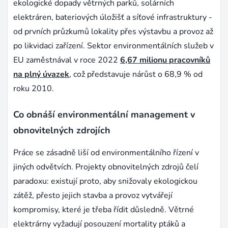
ekologické dopady větrných parků, solárních
elektráren, bateriových úložišť a síťové infrastruktury -
od prvních průzkumů lokality přes výstavbu a provoz až
po likvidaci zařízení. Sektor environmentálních služeb v
EU zaměstnával v roce 2022
6,67 milionu pracovníků
na plný úvazek
, což představuje nárůst o 68,9 % od
roku 2010.
Co obnáší environmentální management v
obnovitelných zdrojích
Práce se zásadně liší od environmentálního řízení v
jiných odvětvích. Projekty obnovitelných zdrojů čelí
paradoxu: existují proto, aby snižovaly ekologickou
zátěž, přesto jejich stavba a provoz vytvářejí
kompromisy, které je třeba řídit důsledně. Větrné
elektrárny vyžadují posouzení mortality ptáků a