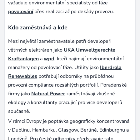
vyžaduje environmentální specialisty od fáze
povolování
přes realizaci až po dekády provozu.
Kdo zaměstnává a kde
Mezi největší zaměstnavatele patří developeři
větrných elektráren jako
UKA Umweltgerechte
Kraftanlagen
a
wpd
, kteří najímají environmentální
manažery od povolovací fáze. Utility jako
Iberdrola
Renewables
potřebují odborníky na průběžnou
provozní compliance rozsáhlých portfolií. Poradenské
firmy jako
Natural Power
zaměstnávají zkušené
ekology a konzultanty pracující pro více developerů
současně.
V rámci Evropy je poptávka geograficky koncentrovaná
v Dublinu, Hamburku, Glasgow, Berlíně, Edinburghu a
Londýně. Pro české odborníky představuje tato