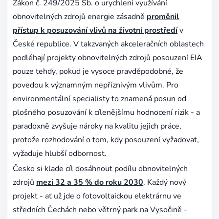
Zákon č. 249/2025 Sb. o urychlení využívání
obnovitelných zdrojů energie zásadně
proměnil
přístup k posuzování vlivů na životní prostředí
v
České republice. V takzvaných akceleračních oblastech
podléhají projekty obnovitelných zdrojů posouzení EIA
pouze tehdy, pokud je vysoce pravděpodobné, že
povedou k významným nepříznivým vlivům. Pro
environmentální specialisty to znamená posun od
plošného posuzování k cílenějšímu hodnocení rizik - a
paradoxně zvyšuje nároky na kvalitu jejich práce,
protože rozhodování o tom, kdy posouzení vyžadovat,
vyžaduje hlubší odbornost.
Česko si klade cíl dosáhnout podílu obnovitelných
zdrojů
mezi 32 a 35 % do roku 2030
. Každý nový
projekt - ať už jde o fotovoltaickou elektrárnu ve
středních Čechách nebo větrný park na Vysočině -