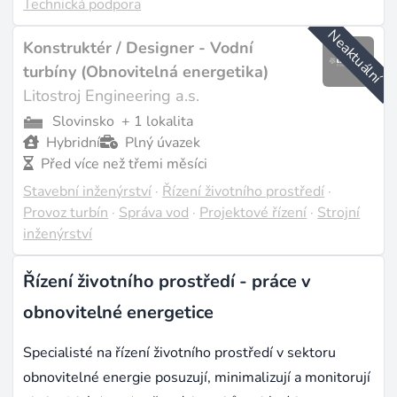
Technická podpora
Neaktuální
Konstruktér / Designer - Vodní
turbíny (Obnovitelná energetika)
Litostroj Engineering a.s.
Slovinsko
+ 1 lokalita
Hybridní
Plný úvazek
Před více než třemi měsíci
Stavební inženýrství
·
Řízení životního prostředí
·
Provoz turbín
·
Správa vod
·
Projektové řízení
·
Strojní
inženýrství
Řízení životního prostředí - práce v
obnovitelné energetice
Specialisté na řízení životního prostředí v sektoru
obnovitelné energie posuzují, minimalizují a monitorují