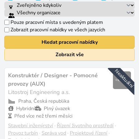
Pouze pracovní místa s uvedeným platem
Zobrazit pracovní nabídky ve všech jazycích
Hledat pracovní nabídky
Zobrazit vše
Neaktuální
Konstruktér / Designer - Pomocné
provozy (AUX)
Litostroj Engineering a.s.
Praha, Česká republika
Hybridní
Plný úvazek
Před více než třemi měsíci
Stavební inženýrství
·
Řízení životního prostředí
·
Provoz turbín
·
Správa vod
·
Projektové řízení
·