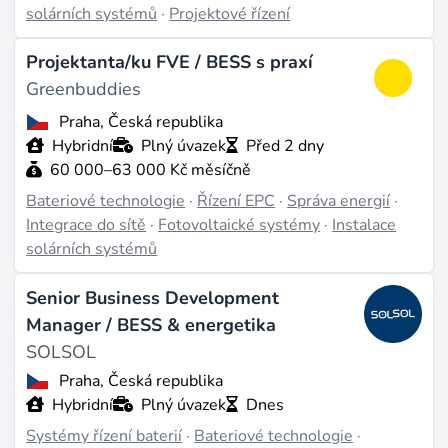
formování v prostředí gigafabrik. Bezpečnostní inženýři
solárních systémů
·
Projektové řízení
posuzují rizika tepelného úniku a navrhují ochranné
systémy pro velkokapacitní bateriová úložiště (BESS).
Projektanta/ku FVE / BESS s praxí
Na projektové straně se inženýři zabývají návrhem
Greenbuddies
lokalit, studiemi připojení k síti a uváděním instalací o
Praha, Česká republika
výkonu přesahujícím 100 MW do provozu.
Hybridní
Plný úvazek
Před 2 dny
60 000–63 000 Kč měsíčně
Od spotřební elektroniky se práce s bateriemi v
Bateriové technologie
·
Řízení EPC
·
Správa energií
·
energetice liší měřítkem a důsledky. Selhání článku v
Integrace do sítě
·
Fotovoltaické systémy
·
Instalace
notebooku je nepříjemnost; selhání úložiště o kapacitě
solárních systémů
200 MWh je bezpečnostní incident a problém stability
sítě. Proto jsou kladeny vysoké nároky na
systémy
Senior Business Development
řízení baterií
, tepelný management a kvalitu výrobních
Manager / BESS & energetika
procesů.
SOLSOL
Praha, Česká republika
Kdo nabírá
Hybridní
Plný úvazek
Dnes
Systémy řízení baterií
·
Bateriové technologie
·
Evropské bateriové firmy soustřeďují nábor kolem