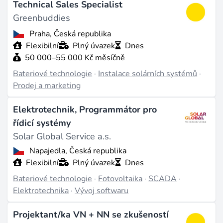
Technical Sales Specialist
Greenbuddies
Praha, Česká republika
Flexibilní
Plný úvazek
Dnes
50 000–55 000 Kč měsíčně
Bateriové technologie
·
Instalace solárních systémů
·
Prodej a marketing
Elektrotechnik, Programmátor pro
řídicí systémy
Solar Global Service a.s.
Napajedla, Česká republika
Flexibilní
Plný úvazek
Dnes
Bateriové technologie
·
Fotovoltaika
·
SCADA
·
Elektrotechnika
·
Vývoj softwaru
Projektant/ka VN + NN se zkušeností