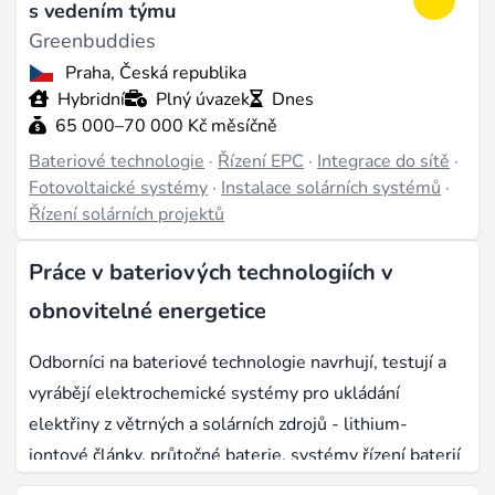
s vedením týmu
Greenbuddies
Praha, Česká republika
Hybridní
Plný úvazek
Dnes
65 000–70 000 Kč měsíčně
Bateriové technologie
·
Řízení EPC
·
Integrace do sítě
·
Fotovoltaické systémy
·
Instalace solárních systémů
·
Řízení solárních projektů
Práce v bateriových technologiích v
obnovitelné energetice
Odborníci na bateriové technologie navrhují, testují a
vyrábějí elektrochemické systémy pro ukládání
elektřiny z větrných a solárních zdrojů - lithium-
iontové články, průtočné baterie, systémy řízení baterií
a výkonovou elektroniku pro připojení k síti. V EU