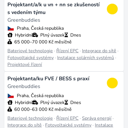
Projektant/a/k u vn + nn se zkušeností
přibylo v roce 2025 celkem 27,1 GWh nové bateriové
s vedením týmu
kapacity, což představuje meziroční nárůst o 45 %.
Greenbuddies
Česko vstupuje do bateriové éry s vlastními ambicemi
Praha, Česká republika
- vláda schválila dotační program RES+ ve výši 2
Hybridní
Plný úvazek
Dnes
miliard Kč na velká bateriová úložiště a Evropská
65 000–70 000 Kč měsíčně
komise odsouhlasila českou státní podporu 279
Bateriové technologie
·
Řízení EPC
·
Integrace do sítě
·
milionů eur na nasazení 1,5 GWh úložišť. Všechny
Fotovoltaické systémy
·
Instalace solárních systémů
·
pozice v oboru najdete v sekci
ukládání energie
.
Projektové řízení
Co práce v bateriových technologiích obnáší
Projektanta/ku FVE / BESS s praxí
Greenbuddies
Spektrum rolí je širší, než většina kandidátů čeká.
Praha, Česká republika
Testeři baterií provádějí nabíjecí a vybíjecí cykly, testy
Hybridní
Plný úvazek
Dnes
tepelného namáhání a charakterizaci článků v
60 000–63 000 Kč měsíčně
laboratorních podmínkách. Procesoví inženýři
Bateriové technologie
·
Řízení EPC
·
Správa energií
·
optimalizují nanášení elektrod, sestavování článků a
Integrace do sítě
·
Fotovoltaické systémy
·
Instalace