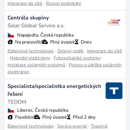
Integrace do sítě
·
Rozvoj podnikání
výrobních a projektových center.
Verkor
v Grenoblu
rozšiřuje svou gigafabriku a patří k nejaktivnějším
Centrála skupiny
zaměstnavatelům, vedle londýnského
Zenobē
, který
Solar Global Service a.s.
se zaměřuje na flotilová a síťová úložiště. Skeleton
Napajedla, Česká republika
Technologies v Tallinnu a ACCURE Battery
Na pracovišti
Plný úvazek
Dnes
Intelligence v Cáchách reprezentují specializovanější
Bateriové technologie
·
Zelený vodík
·
Integrace do sítě
segment - ultrakapacitory a analytický software pro
·
Hybridní elektrárny
·
Fotovoltaické systémy
·
baterie. V Česku roste poptávka v návaznosti na
Instalace solárních systémů
·
Provoz a údržba solárních
projekty jako 230MWh úložiště ve Chvaleticích a
elektráren
90MWh v Kladně, které dodá čínský AlphaESS ve
Specialista/specialistka energetických
spolupráci s Eltodo.
řešení
Grenoble, Londýn a Cáchy jsou hlavní evropská
TEDOM
náborová centra pro bateriové technologie,
Liberec, Česká republika
následovaná Skellefteå a Stockholmem.
Flexibilní
Plný úvazek
Před 2 dny
Žádané role a dovednosti
Bateriové technologie
·
Správa energií
·
Tepelná