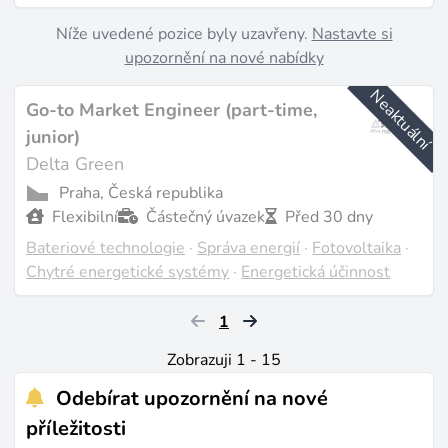
Níže uvedené pozice byly uzavřeny.
Nastavte si
upozornění na nové nabídky
Neaktuální
Go-to Market Engineer (part-time,
junior)
Delta Green
Praha, Česká republika
Flexibilní
Částečný úvazek
Před 30 dny
Bateriové technologie
·
Správa energií
·
Fotovoltaika
·
Chytré energetické systémy
·
Energetická účinnost
1
Zobrazuji 1 - 15
Odebírat upozornění na nové
příležitosti