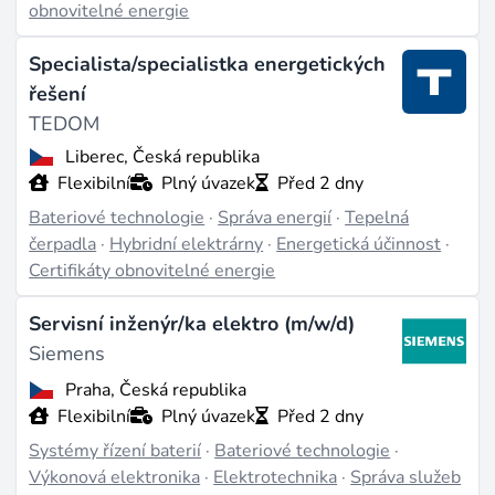
obnovitelné energie
lithium-iontové chemie. V Česku začala v roce 2025
nová bateriová továrna GAZ Energy s evropským
Specialista/specialistka energetických
softwarem. Recyklace baterií se stává samostatnou
řešení
kariérní cestou v souvislosti s nařízením EU o bateriích,
TEDOM
které od roku 2027 vyžaduje sběr a materiálovou
Liberec, Česká republika
obnovu. Posun od rezidenčních k velkým síťovým
Flexibilní
Plný úvazek
Před 2 dny
úložištím - v EU tvořily front-of-meter systémy 55 %
Bateriové technologie
·
Správa energií
·
Tepelná
nových instalací v roce 2025 - přesouvá poptávku
čerpadla
·
Hybridní elektrárny
·
Energetická účinnost
·
směrem k projektovému inženýrství, integraci do sítě a
Certifikáty obnovitelné energie
obchodování s energií.
Servisní inženýr/ka elektro (m/w/d)
Poslední aktualizace: dub 4, 2026 |
Nahlásit problém
Siemens
Praha, Česká republika
Flexibilní
Plný úvazek
Před 2 dny
Systémy řízení baterií
·
Bateriové technologie
·
Výkonová elektronika
·
Elektrotechnika
·
Správa služeb