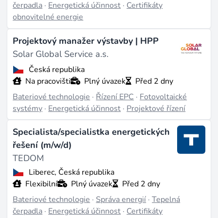
čerpadla
·
Energetická účinnost
·
Certifikáty
Mezi nejčastěji inzerované pozice patří testovací
obnovitelné energie
inženýr baterií, technik fotovoltaiky a bateriových
Projektový manažer výstavby | HPP
úložišť, bezpečnostní inženýr pro bateriové systémy,
Solar Global Service a.s.
procesní inženýr a vývojový inženýr. Průzkum z roku
2024 ukázal, že 82 % bateriových firem hlásí
Česká republika
Na pracovišti
Plný úvazek
Před 2 dny
nedostatek kvalifikovaných uchazečů
. Největší
Bateriové technologie
·
Řízení EPC
·
Fotovoltaické
mezery jsou v elektrochemii, chemii baterií, řízení
systémy
·
Energetická účinnost
·
Projektové řízení
bateriových systémů a návrhu výrobních procesů.
Kandidáti, kteří kombinují znalost
lithium-iontových
Specialista/specialistka energetických
baterií
s výkonovou elektronikou nebo integrací do
řešení (m/w/d)
sítě, jsou nejhůře dostupní.
TEDOM
Liberec, Česká republika
Kam obor směřuje
Flexibilní
Plný úvazek
Před 2 dny
Baterie s pevným elektrolytem
a
průtočné baterie
Bateriové technologie
·
Správa energií
·
Tepelná
čerpadla
·
Energetická účinnost
·
Certifikáty
vytvářejí nové specializační dráhy vedle dominantní