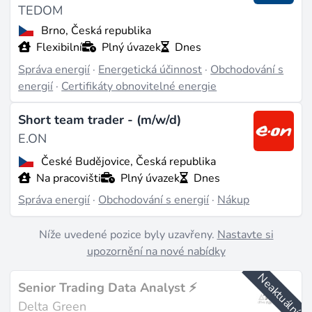
TEDOM
Brno, Česká republika
Flexibilní
Plný úvazek
Dnes
Správa energií
·
Energetická účinnost
·
Obchodování s
energií
·
Certifikáty obnovitelné energie
Short team trader - (m/w/d)
E.ON
České Budějovice, Česká republika
Na pracovišti
Plný úvazek
Dnes
Správa energií
·
Obchodování s energií
·
Nákup
Níže uvedené pozice byly uzavřeny.
Nastavte si
upozornění na nové nabídky
Neaktuální
Senior Trading Data Analyst ⚡
Delta Green