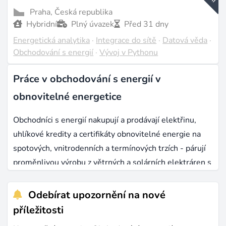
Praha, Česká republika
Hybridní
Plný úvazek
Před 31 dny
Energetická analytika
·
Integrace do sítě
·
Datová věda
·
Obchodování s energií
·
Vývoj v Pythonu
Práce v obchodování s energií v
obnovitelné energetice
Obchodníci s energií nakupují a prodávají elektřinu,
uhlíkové kredity a certifikáty obnovitelné energie na
spotových, vnitrodenních a termínových trzích - párují
proměnlivou výrobu z větrných a solárních elektráren s
reálnou spotřebou. Na evropských energetických
burzách dnes algoritmické systémy zpracovávají zhruba
Odebírat upozornění na nové
70 % obchodních objemů, oproti 44 % v roce 2020.
příležitosti
Celosvětový trh s platformami pro obchodování s