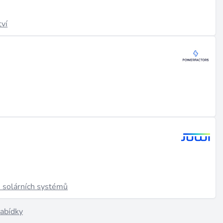
tví
e solárních systémů
nabídky