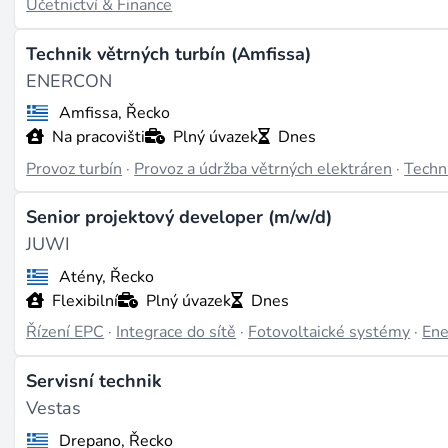
Účetnictví & Finance
Technik větrných turbín (Amfissa)
ENERCON
Amfissa, Řecko
Na pracovišti
Plný úvazek
Dnes
Provoz turbín
·
Provoz a údržba větrných elektráren
·
Techn
Senior projektový developer (m/w/d)
JUWI
Atény, Řecko
Flexibilní
Plný úvazek
Dnes
Řízení EPC
·
Integrace do sítě
·
Fotovoltaické systémy
·
Ene
Servisní technik
Vestas
Drepano, Řecko