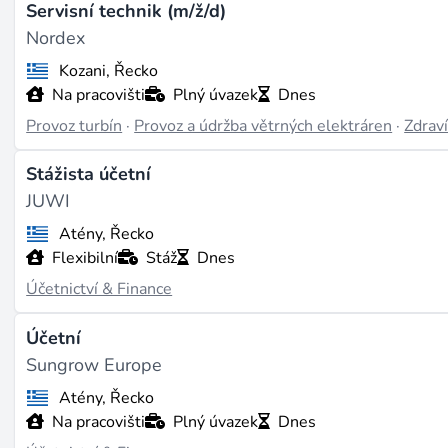
Servisní technik (m/ž/d)
Nordex
Kozani, Řecko
Na pracovišti
Plný úvazek
Dnes
Provoz turbín
·
Provoz a údržba větrných elektráren
·
Zdrav
Stážista účetní
JUWI
Atény, Řecko
Flexibilní
Stáž
Dnes
Účetnictví & Finance
Účetní
Sungrow Europe
Atény, Řecko
Na pracovišti
Plný úvazek
Dnes