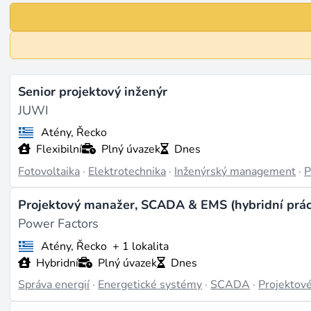
Senior projektový inženýr
JUWI
Atény, Řecko
Flexibilní
Plný úvazek
Dnes
Fotovoltaika
·
Elektrotechnika
·
Inženýrský management
·
P
Projektový manažer, SCADA & EMS (hybridní prác
Power Factors
Atény, Řecko
+ 1 lokalita
Hybridní
Plný úvazek
Dnes
Správa energií
·
Energetické systémy
·
SCADA
·
Projektové