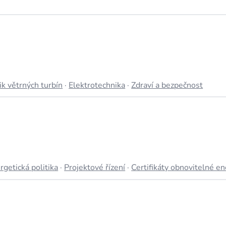
ik větrných turbín
·
Elektrotechnika
·
Zdraví a bezpečnost
rgetická politika
·
Projektové řízení
·
Certifikáty obnovitelné en