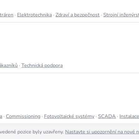
tráren
·
Elektrotechnika
·
Zdraví a bezpečnost
·
Strojní inženýrs
ákazníků
·
Technická podpora
a
·
Commissioning
·
Fotovoltaické systémy
·
SCADA
·
Instalac
vedené pozice byly uzavřeny.
Nastavte si upozornění na nové 