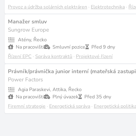
Provoz a údržba solárních elektráren
·
Elektrotechnika
·
Říz
Manažer smluv
Sungrow Europe
Atény, Řecko
Na pracovišti
Smluvní pozice
Před 9 dny
Řízení EPC
·
Správa kontraktů
·
Projektové řízení
Právník/právnička junior interní (mateřská zastupi
Power Factors
Agia Paraskevi, Attika, Řecko
Na pracovišti
Plný úvazek
Před 35 dny
Firemní strategie
·
Energetická správa
·
Energetická politik