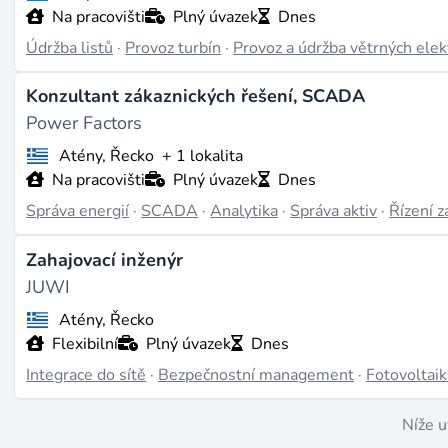
Na pracovišti
Plný úvazek
Dnes
Údržba listů
·
Provoz turbín
·
Provoz a údržba větrných elek
Konzultant zákaznických řešení, SCADA
Power Factors
Atény, Řecko
+ 1 lokalita
Na pracovišti
Plný úvazek
Dnes
Správa energií
·
SCADA
·
Analytika
·
Správa aktiv
·
Řízení z
Zahajovací inženýr
JUWI
Atény, Řecko
Flexibilní
Plný úvazek
Dnes
Integrace do sítě
·
Bezpečnostní management
·
Fotovoltaik
Níže u