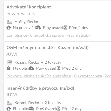
Advokátní koncipient
Power Factors
Atény, Řecko
Na pracovišti
Plný úvazek
Před 2 dny
Compliance
·
Energetická správa
·
Právní služby
O&M inženýr na místě - Kozani (m/w/d)
JUWI
Kozani, Řecko
+ 2 lokality
Flexibilní
Plný úvazek
Před 2 dny
Provoz a údržba solárních elektráren
·
Elektrotechnika
·
Zdr
Inženýr údržby a provozu (m/ž/d)
JUWI
Kozani, Řecko
+ 2 lokality
Flexibilní
Plný úvazek
Před 2 dny