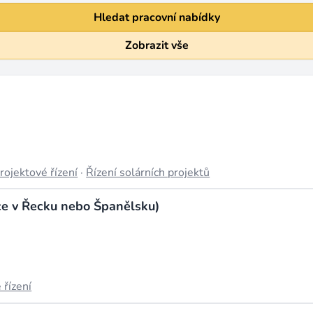
Hledat pracovní nabídky
Zobrazit vše
rojektové řízení
·
Řízení solárních projektů
e v Řecku nebo Španělsku)
 řízení