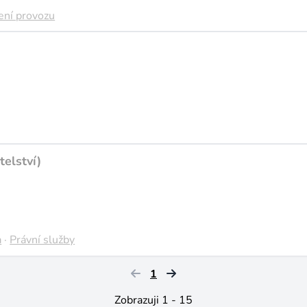
ení provozu
telství)
a
·
Právní služby
1
Zobrazuji 1 - 15