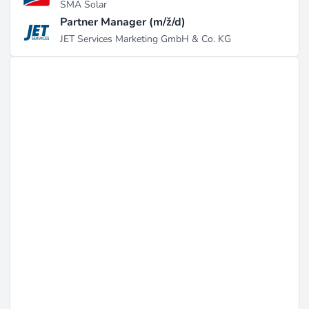
SMA Solar
Partner Manager (m/ž/d)
Projekty a dosavadní výsledky
JET Services Marketing GmbH & Co. KG
Berde Renewables dokončila několik významných
projektů, které dokazují její odbornost ve vývoji solární
energie. Patří mezi ně solární instalace o výkonu
515,04 kWp na parkovišti Wesleyan University v
Quezon City a 1 MW solární fotovoltaický projekt na
střeše na Filipínách, které ukazují jejich schopnost
realizovat různé komerční solární aplikace (zdroj:
scribd.com
). Společnost také realizovala významný 5,5
MW PPA projekt pro dálnici Cavite-Laguna
Expressway (CALAX) ve spolupráci s Holcim, který byl
oceněn jako nejlepší solární projekt roku (zdroj:
scribd.com
). Dále Berde spravuje solární zařízení pro
Holcim Philippines, čímž zvýšila celkovou kapacitu na
12,79 MWp, a získala projekt o výkonu 4,9 MW po
celé zemi s Wilcon Depot, čímž dále upevnila svou
pozici na filipínském trhu obnovitelné energie (zdroj: