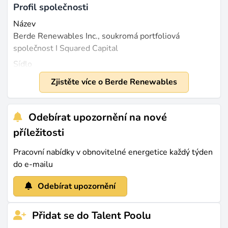
Profil společnosti
Název
Berde Renewables Inc., soukromá portfoliová
společnost I Squared Capital
Sídlo
Pasig, Filipíny
Zjistěte více o Berde Renewables
Založeno
2017
Odebírat upozornění na nové
Velikost
příležitosti
Přibližně 50 zaměstnanců (zdroj:
linkedin.com
)
Pracovní nabídky v obnovitelné energetice každý týden
Čím se zabývají
do e-mailu
Berde Renewables Inc. se specializuje na vývoj
integrovaných B2B systémů obnovitelné energie,
Odebírat upozornění
zaměřujících se především na komerční a průmyslová
solární řešení za elektroměrem a zabudovanou výrobu
Přidat se do Talent Poolu
pro elektrické družstva. Jejich technologické portfolio