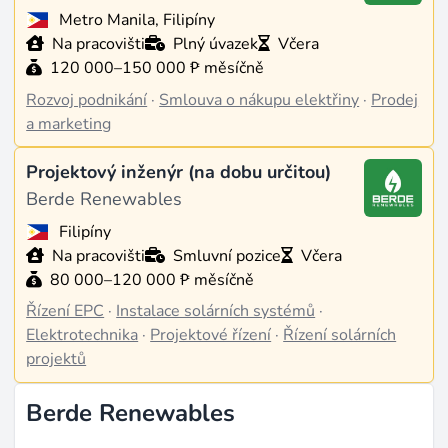
Metro Manila, Filipíny
Na pracovišti
Plný úvazek
Včera
120 000–150 000 ₱ měsíčně
Rozvoj podnikání
·
Smlouva o nákupu elektřiny
·
Prodej
a marketing
Projektový inženýr (na dobu určitou)
Berde Renewables
Filipíny
Na pracovišti
Smluvní pozice
Včera
80 000–120 000 ₱ měsíčně
Řízení EPC
·
Instalace solárních systémů
·
Elektrotechnika
·
Projektové řízení
·
Řízení solárních
projektů
Berde Renewables