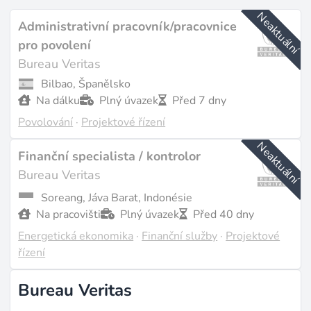
Neaktuální
Administrativní pracovník/pracovnice
pro povolení
Bureau Veritas
Bilbao, Španělsko
Na dálku
Plný úvazek
Před 7 dny
Povolování
·
Projektové řízení
Neaktuální
Finanční specialista / kontrolor
Bureau Veritas
Soreang, Jáva Barat, Indonésie
Na pracovišti
Plný úvazek
Před 40 dny
Energetická ekonomika
·
Finanční služby
·
Projektové
řízení
Bureau Veritas