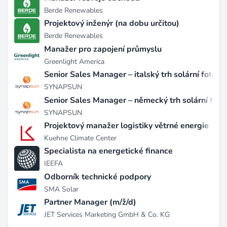
oblasti obnovitelných zdrojů energie, přičemž přidala
Berde Renewables
cenné odborné znalosti v oblasti hodnocení větrné a
Projektový inženýr (na dobu určitou)
solární kapacity (zdroj:
prnewswire.com
).
Berde Renewables
Manažer pro zapojení průmyslu
Poslední vývoj
Greenlight America
V září 2024 Bureau Veritas získal ArcVera
Senior Sales Manager – italský trh solární fotovo
Renewables, čímž přidal dovednosti v oblasti
SYNAPSUN
hodnocení větrné a solární kapacity, s obratem 6,5
Senior Sales Manager – německý trh solární foto
milionu eur v roce 2023. V říjnu 2025 společnost
SYNAPSUN
podepsala dohody o akvizici Sólida a London Building
Projektový manažer logistiky větrné energie
Control, s cílem posílit svou strategii LEAP | 28 v
Kuehne Climate Center
Evropě. Tyto akvizice mají za cíl podpořit růst v oblasti
Specialista na energetické finance
obnovitelných zdrojů energie a zlepšit služby
IEEFA
inženýrství pro vlastníky (zdroj:
businesswire.com
).
Odborník technické podpory
Práce v Bureau Veritas
SMA Solar
Partner Manager (m/ž/d)
Bureau Veritas hledá zaměstnance na různé technické
JET Services Marketing GmbH & Co. KG
pozice, včetně inženýrů, odborníků, inspektorů a