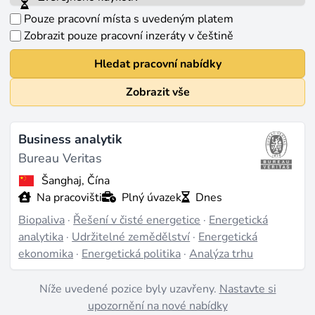
Pouze pracovní místa s uvedeným platem
Zobrazit pouze pracovní inzeráty v češtině
Hledat pracovní nabídky
Zobrazit vše
Business analytik
Bureau Veritas
Šanghaj, Čína
Na pracovišti
Plný úvazek
Dnes
Biopaliva
·
Řešení v čisté energetice
·
Energetická
analytika
·
Udržitelné zemědělství
·
Energetická
ekonomika
·
Energetická politika
·
Analýza trhu
Níže uvedené pozice byly uzavřeny.
Nastavte si
upozornění na nové nabídky