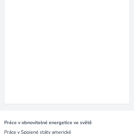
zaměřených na obnovitelné technologie a projektový
management. Cílem je poskytnout zaměstnancům
potřebné dovednosti pro úspěch v rychle se měnícím
odvětví.
Contact Information
Social Media
LinkedIn
Homepage
navitasrenewables.com
Poslední aktualizace: srp 21, 2025 |
Nahlásit problém
Práce v obnovitelné energetice ve světě
Práce v Spojené státy americké