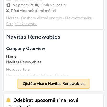
Na pracovišti
Smluvní pozice
Před více než třemi měsíci
Údržba
·
Onshore větrná energie
·
Elektrotechnika
·
Strojní inženýrství
Navitas Renewables
Company Overview
Name
Navitas Renewables
Headquarters
Hedensted, Central Jutland, Dánsko
Year Founded
Zjistěte více o Navitas Renewables
2020
Business Model
Odebírat upozornění na nové