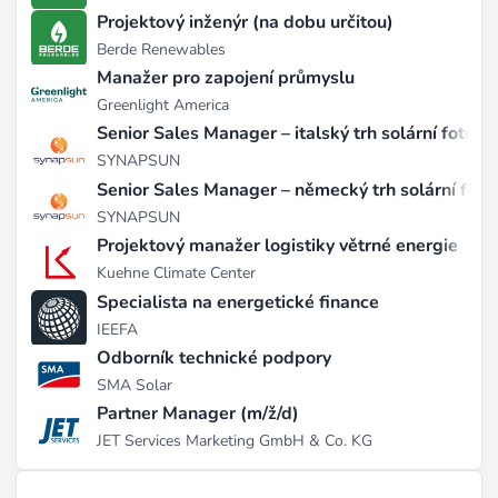
Jejich projekty se zaměřují na regiony s vysokým
Projektový inženýr (na dobu určitou)
potenciálem pro obnovitelné zdroje energie.
Berde Renewables
Manažer pro zapojení průmyslu
Company Culture
Greenlight America
Mission & Values
Senior Sales Manager – italský trh solární fotovo
Jejich misí je přispět k udržitelné budoucnosti
SYNAPSUN
prostřednictvím inovativních a efektivních
Senior Sales Manager – německý trh solární foto
energetických řešení. Společnost klade důraz na
SYNAPSUN
ekologické hodnoty a odpovědnost vůči životnímu
Projektový manažer logistiky větrné energie
prostředí.
Kuehne Climate Center
Work Environment
Specialista na energetické finance
Pracovní prostředí v Navitas Renewables je dynamické
IEEFA
a podporuje týmovou spolupráci. Zaměstnanci mají
Odborník technické podpory
možnost podílet se na zajímavých projektech a
SMA Solar
přispívat k rozvoji obnovitelných zdrojů energie.
Partner Manager (m/ž/d)
Employee Development
JET Services Marketing GmbH & Co. KG
Společnost investuje do rozvoje svých zaměstnanců
prostřednictvím školení a vzdělávacích programů