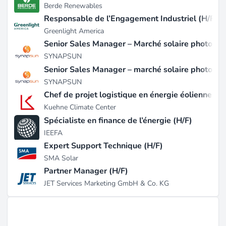
Berde Renewables
opérationnels gérés pour le compte de services
Responsable de l’Engagement Industriel (H/F)
publics et de clients corporatifs (source :
apexcleanenergy.com
). Apex cible une gamme
Greenlight America
diversifiée d'acheteurs, y compris de grandes
Senior Sales Manager – Marché solaire photovolt
entreprises comme Google et Ikea, ainsi que des
SYNAPSUN
entités gouvernementales, répondant ainsi au besoin
Senior Sales Manager – marché solaire photovol
croissant de solutions énergétiques sans carbone et
SYNAPSUN
de fiabilité du réseau (source :
apexcleanenergy.com
).
Chef de projet logistique en énergie éolienne (H/
Avec un avantage concurrentiel découlant de son
Kuehne Climate Center
vaste portefeuille de développement de plus de 60
Spécialiste en finance de l’énergie (H/F)
GW, Apex a rapidement étendu ses opérations,
IEEFA
finançant 7,5 GW entre 2017 et 2020, et a été
Expert Support Technique (H/F)
reconnu pour ses pratiques de sécurité de premier
SMA Solar
plan dans l'industrie (source :
apexcleanenergy.com
).
Partner Manager (H/F)
JET Services Marketing GmbH & Co. KG
Projets et antécédents
Apex Clean Energy a réussi à réaliser de nombreux
projets notables, y compris le projet éolien Canadian