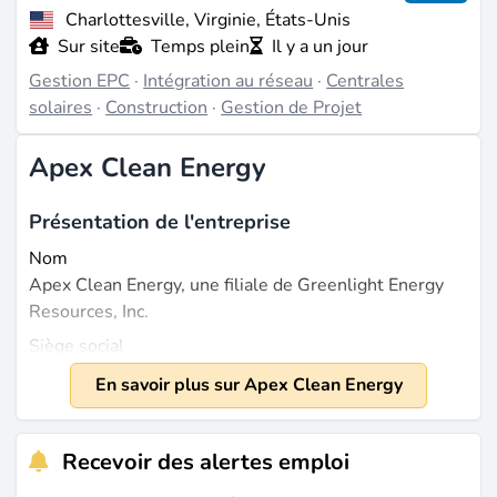
Charlottesville, Virginie, États-Unis
Sur site
Temps plein
Il y a un jour
Gestion EPC
·
Intégration au réseau
·
Centrales
solaires
·
Construction
·
Gestion de Projet
Apex Clean Energy
Présentation de l'entreprise
Nom
Apex Clean Energy, une filiale de Greenlight Energy
Resources, Inc.
Siège social
Charlottesville, VA, États-Unis
En savoir plus sur Apex Clean Energy
Fondée
2009
Recevoir des alertes emploi
Taille
Environ 400 employés (source :