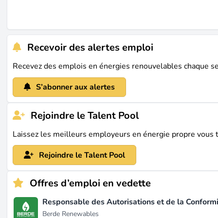
Année de création
Non spécifié
Modèle d'affaires
Recevoir des alertes emploi
Secteur
Recevez des emplois en énergies renouvelables chaque s
Énergie renouvelable et stockage d'énergie
S’abonner aux alertes
Activités principales
Big Ass Battery se spécialise dans la fabrication de batte
renouvelables. Ils offrent également des solutions pour le
Rejoindre le Talent Pool
Sources de revenus
Laissez les meilleurs employeurs en énergie propre vous 
Les revenus proviennent principalement de la vente de batt
Rejoindre le Talent Pool
Localisations & Géographie
Présence mondiale
Offres d’emploi en vedette
Big Ass Battery opère principalement aux Pays-Bas, mais i
opérations en Europe.
Responsable des Autorisations et de la Conformi
Berde Renewables