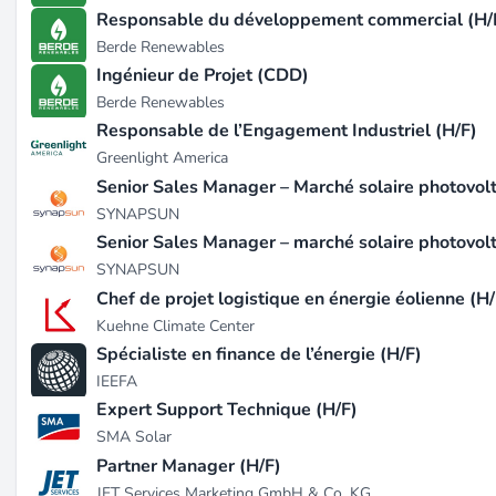
Culture d'entreprise
Responsable du développement commercial (H/
Berde Renewables
Mission & Valeurs
Ingénieur de Projet (CDD)
La mission de Big Ass Battery est de fournir des solutions d
Berde Renewables
leurs activités.
Responsable de l’Engagement Industriel (H/F)
Environnement de travail
Greenlight America
Ils encouragent un environnement de travail collaboratif e
Senior Sales Manager – Marché solaire photovolt
responsabilité et l'engagement envers l'environnement.
SYNAPSUN
Développement des employés
Senior Sales Manager – marché solaire photovol
Big Ass Battery investit dans le développement professionn
SYNAPSUN
croient fermement que le succès de l'entreprise repose su
Chef de projet logistique en énergie éolienne (H/
Kuehne Climate Center
Opportunités de carrière
Spécialiste en finance de l’énergie (H/F)
Offres d'emploi
IEEFA
Big Ass Battery propose régulièrement des postes dans les 
Expert Support Technique (H/F)
renouvelables et le stockage d'énergie.
SMA Solar
Avantages & Privilèges
Partner Manager (H/F)
Les employés bénéficient d'un environnement de travail fl
JET Services Marketing GmbH & Co. KG