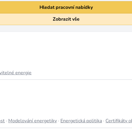
Hledat pracovní nabídky
Zobrazit vše
vitelné energie
ost
·
Modelování energetiky
·
Energetická politika
·
Certifikáty 