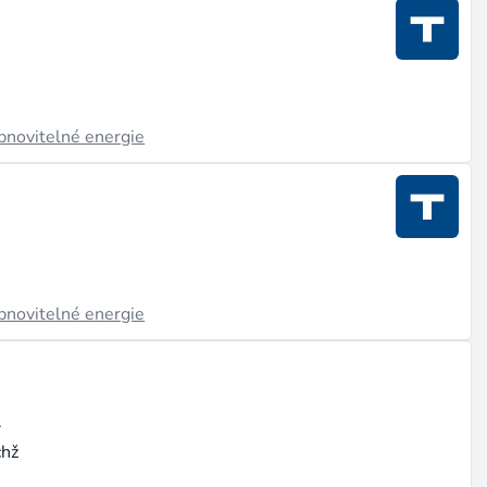
obnovitelné energie
obnovitelné energie
.
chž