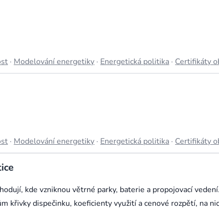
ost
·
Modelování energetiky
·
Energetická politika
·
Certifikáty 
ost
·
Modelování energetiky
·
Energetická politika
·
Certifikáty 
ice
odují, kde vzniknou větrné parky, baterie a propojovací vedení
řivky dispečinku, koeficienty využití a cenové rozpětí, na ni