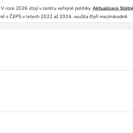
 V roce 2026 stojí v centru veřejné politiky.
Aktualizace Státn
ně s ČEPS v letech 2022 až 2024, využila čtyři mezinárodně
energetický systém) a vytyčila tři koridory vývoje s odlišnou 
un síťových investic a mění zadání pro modeláře za nimi.
očítají dlouhodobé optimalizace v PyPSA, PLEXOS nebo intern
s týmy
integrace do sítě
.
Modeláři velkoobchodního trhu
simulu
ávají cenové predikce traderům; hranice s kvantovými týmy
kvantifikují zátěžové profily a vlastní výrobu v jednotlivých
eží konzultantská polovina trhu.
, Pyomo), versus modeláři, kteří ovládají licencované GUI
my připlácejí první skupině, jak open-source rámce typu PyPS