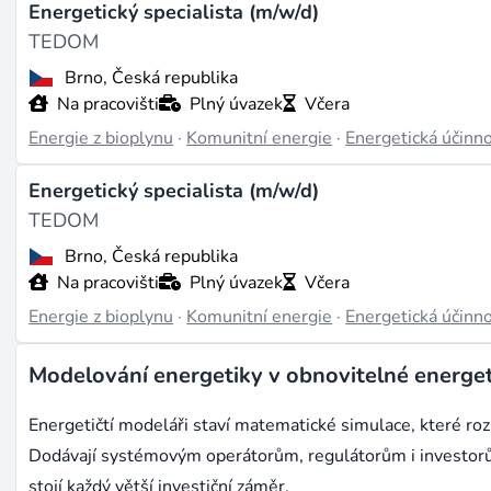
Energetický specialista (m/w/d)
TEDOM
Brno, Česká republika
Na pracovišti
Plný úvazek
Včera
Energie z bioplynu
·
Komunitní energie
·
Energetická účinn
Energetický specialista (m/w/d)
TEDOM
Brno, Česká republika
Na pracovišti
Plný úvazek
Včera
Energie z bioplynu
·
Komunitní energie
·
Energetická účinn
Modelování energetiky v obnovitelné energet
Energetičtí modeláři staví matematické simulace, které rozh
Dodávají systémovým operátorům, regulátorům i investorům k
stojí každý větší investiční záměr.