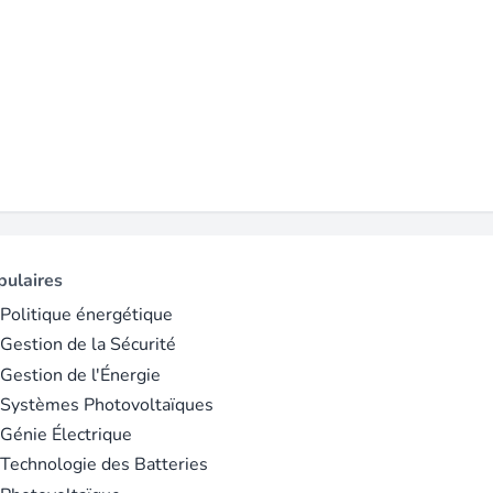
. (PSS), suggérant des postes potentiels dans ces régions (s
plus lumineux » grâce à la décarbonation et à des partenariats s
e :
berderenewables.com
). Soutenue par I Squared Capital, qui 
ses employés (source :
blackridgeresearch.com
).
e
pulaires
Politique énergétique
Gestion de la Sécurité
Gestion de l'Énergie
 Systèmes Photovoltaïques
Génie Électrique
Technologie des Batteries