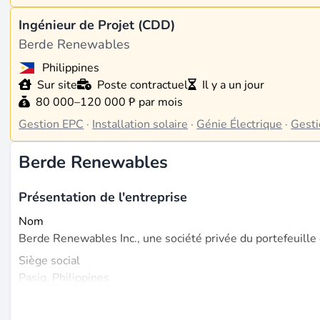
Ingénieur de Projet (CDD)
Berde Renewables
Philippines
Sur site
Poste contractuel
Il y a un jour
80 000–120 000 ₱ par mois
Gestion EPC
·
Installation solaire
·
Génie Électrique
·
Gesti
Berde Renewables
Présentation de l'entreprise
Nom
Berde Renewables Inc., une société privée du portefeuille 
Siège social
Pasig, Philippines
Fondée en
2017