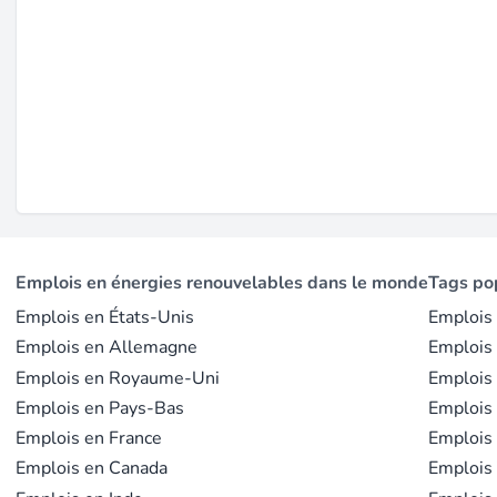
une coentreprise avec Power Systems and Solutions Co. Ltd
centrée sur la durabilité et la construction d'un « avenir 
aligné avec les objectifs mondiaux d'énergie propre (sourc
offre stabilité financière et perspectives de croissance à 
Dernière mise à jour le juil. 9, 2026 |
Signaler un problèm
Emplois en énergies renouvelables dans le monde
Tags po
Emplois en États-Unis
Emplois 
Emplois en Allemagne
Emplois 
Emplois en Royaume-Uni
Emplois 
Emplois en Pays-Bas
Emplois
Emplois en France
Emplois 
Emplois en Canada
Emplois 