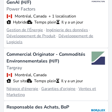
GenAI (H/F)
Power Factors
Montréal, Canada
+ 1 localisation
Hybride
Temps plein
Il y a un jour
Gestion de l'Énergie
·
Ingénierie des données
·
Développement de Produit
·
Développement de
Logiciels
Commercial Originator - Commodités
Environnementales (H/F)
Targray
Montréal, Canada
Sur site
Temps plein
Il y a un jour
Négoce d'énergie
·
Garanties d'origine
·
Ventes et
Marketing
Responsable des Achats, BoP