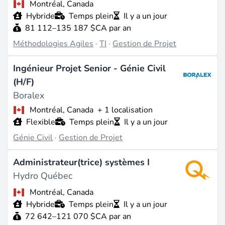
Montréal, Canada
Hybride
Temps plein
Il y a un jour
81 112–135 187 $CA par an
Méthodologies Agiles
·
TI
·
Gestion de Projet
Ingénieur Projet Senior - Génie Civil
(H/F)
Boralex
Montréal, Canada
+ 1 localisation
Flexible
Temps plein
Il y a un jour
Génie Civil
·
Gestion de Projet
Administrateur(trice) systèmes I
Hydro Québec
Montréal, Canada
Hybride
Temps plein
Il y a un jour
72 642–121 070 $CA par an