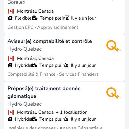
Boralex
Montréal, Canada
Flexible
Temps plein
Il y a un jour
Gestion EPC
·
Approvisionnement
Aviseur(e) comptabilité et contrôle
Hydro Québec
Montréal, Canada
Hybride
Temps plein
Il y a un jour
Comptabilité & Finance
·
Services Financiers
Préposé(e) traitement donnée
géomatique
Hydro Québec
Montréal, Canada
+ 1 localisation
Hybride
Temps plein
Il y a un jour
Ingénierie des données
·
Analyse Géospatiale